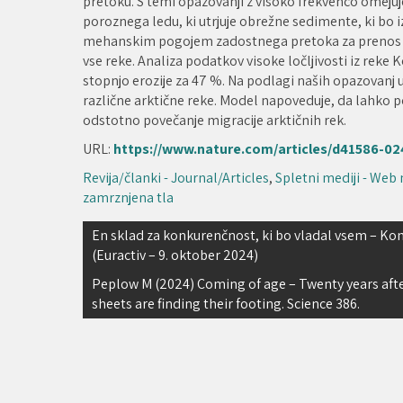
pretoku. S temi opazovanji z visoko frekvenco omejuj
poroznega ledu, ki utrjuje obrežne sedimente, ki bo iz
mehanskim pogojem zadostnega pretoka za prenos sed
vse reke. Analiza podatkov visoke ločljivosti iz reke
stopnjo erozije za 47 %. Na podlagi naših opazovanj
različne arktične reke. Model napoveduje, da lahko 
odstotno povečanje migracije arktičnih rek.
URL:
https://www.nature.com/articles/d41586-02
Revija/članki - Journal/Articles
,
Spletni mediji - Web
zamrznjena tla
Navigacija
En sklad za konkurenčnost, ki bo vladal vsem – Komis
(Euractiv – 9. oktober 2024)
prispevka
Peplow M (2024) Coming of age – Twenty years afte
sheets are finding their footing. Science 386.