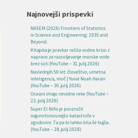
Najnovejši prispevki
NASEM (2026) Frontiers of Statistics
in Science and Engineering: 2035 and
Beyond.
Kitajska je pravkar rešila vodno krizo z
napravo za razsoljevanje morske vode
brez soli (YouTube – 31. julij 2026)
Naslednjih 50 let: človeštvo, umetna
inteligenca, moč | Yuval Noah Harari
(YouTube – 30. julij 2026)
Oceani imajo nevidne reke (YouTube –
22. julij 2026)
Super El Niño je povzročil
najsmrtonosnejšo katastrofo v
zgodovini. Ta pa bi lahko bila še hujša.
(YouTube – 28. julij 2028)