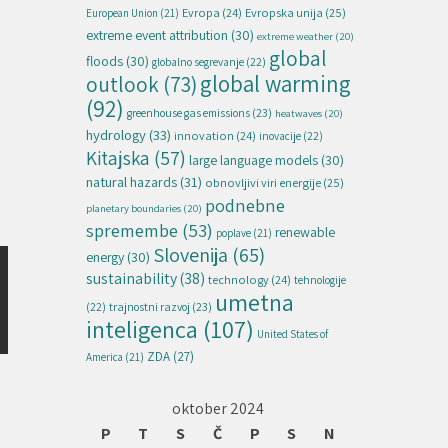
Evropska unija
(25)
Evropa
(24)
European Union
(21)
extreme event attribution
(30)
extreme weather
(20)
global
floods
(30)
globalno segrevanje
(22)
global warming
outlook
(73)
(92)
greenhouse gas emissions
(23)
heatwaves
(20)
hydrology
(33)
innovation
(24)
inovacije
(22)
Kitajska
(57)
large language models
(30)
natural hazards
(31)
obnovljivi viri energije
(25)
podnebne
planetary boundaries
(20)
spremembe
(53)
renewable
poplave
(21)
Slovenija
(65)
energy
(30)
sustainability
(38)
technology
(24)
tehnologije
umetna
(22)
trajnostni razvoj
(23)
inteligenca
(107)
United States of
ZDA
(27)
America
(21)
oktober 2024
P
T
S
Č
P
S
N