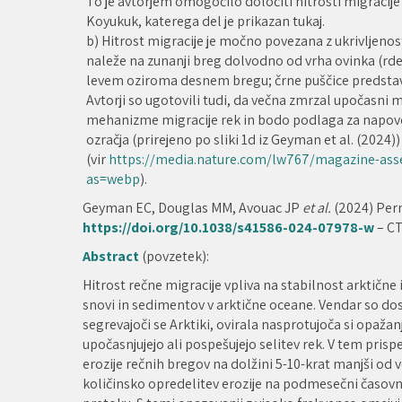
To je avtorjem omogočilo določiti hitrosti migracij
Koyukuk, katerega del je prikazan tukaj.
b) Hitrost migracije je močno povezana z ukrivljenost
naleže na zunanji breg dolvodno od vrha ovinka (rde
levem oziroma desnem bregu; črne puščice predstavl
Avtorji so ugotovili tudi, da večna zmrzal upočasni 
mehanizme migracije rek in bodo podlaga za napoved
ozračja (prirejeno po sliki 1d iz Geyman et al. (2024))
(vir
https://media.nature.com/lw767/magazine-ass
as=webp
).
Geyman EC, Douglas MM, Avouac JP
et al.
(2024) Perm
https://doi.org/10.1038/s41586-024-07978-w
– CT
Abstract
(povzetek):
Hitrost rečne migracije vpliva na stabilnost arktične 
snovi in sedimentov v arktične oceane. Vendar so dos
segrevajoči se Arktiki, ovirala nasprotujoča si opaža
upočasnjujejo ali pospešujejo selitev rek. V tem pr
erozije rečnih bregov na dolžini 5-10-krat manjši od v
količinsko opredelitev erozije na podmesečni časovni