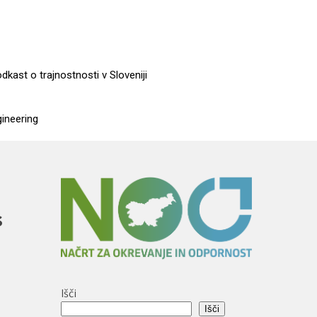
dkast o trajnostnosti v Sloveniji
gineering
s
Išči
Išči