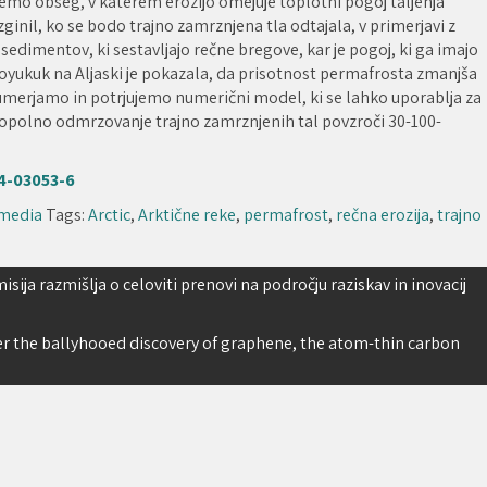
emo obseg, v katerem erozijo omejuje toplotni pogoj taljenja
ginil, ko se bodo trajno zamrznjena tla odtajala, v primerjavi z
imentov, ki sestavljajo rečne bregove, kar je pogoj, ki ga imajo
 Koyukuk na Aljaski je pokazala, da prisotnost permafrosta zmanjša
 umerjamo in potrjujemo numerični model, ki se lahko uporablja za
popolno odmrzovanje trajno zamrznjenih tal povzroči 30-100-
4-03053-6
 media
Tags:
Arctic
,
Arktične reke
,
permafrost
,
rečna erozija
,
trajno
ija razmišlja o celoviti prenovi na področju raziskav in inovacij
r the ballyhooed discovery of graphene, the atom-thin carbon