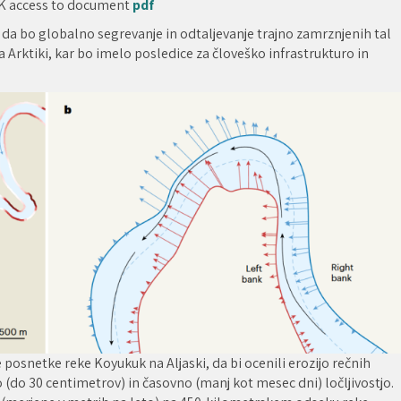
K access to document
pdf
, da bo globalno segrevanje in odtaljevanje trajno zamrznjenih tal
a Arktiki, kar bo imelo posledice za človeško infrastrukturo in
ke posnetke reke Koyukuk na Aljaski, da bi ocenili erozijo rečnih
 (do 30 centimetrov) in časovno (manj kot mesec dni) ločljivostjo.