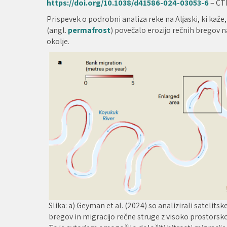
https://doi.org/10.1038/d41586-024-03053-6
– CT
Prispevek o podrobni analiza reke na Aljaski, ki kaže
(angl.
permafrost
) povečalo erozijo rečnih bregov n
okolje.
Slika: a) Geyman et al. (2024) so analizirali satelits
bregov in migracijo rečne struge z visoko prostorsko