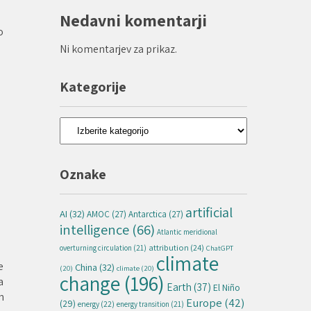
Nedavni komentarji
o
Ni komentarjev za prikaz.
Kategorije
Kategorije
Oznake
artificial
AI
(32)
AMOC
(27)
Antarctica
(27)
intelligence
(66)
Atlantic meridional
attribution
(24)
overturning circulation
(21)
ChatGPT
climate
e
China
(32)
(20)
climate
(20)
change
(196)
a
Earth
(37)
El Niño
n
Europe
(42)
(29)
energy
(22)
energy transition
(21)