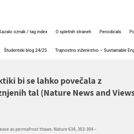
Kazalo oznak / tag index
O spletnih straneh
Periodicals
Po
Študentski blog 24/25
Trajnostno inženirstvo – Sustainable En
tiki bi se lahko povečala z
znjenih tal (Nature News and View
rease as permafrost thaws. Nature 634, 303-304 –