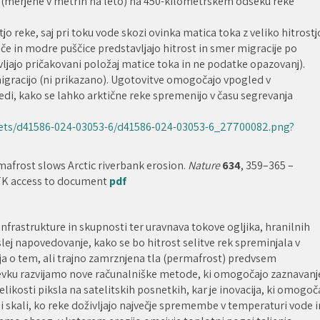
e (merjene v metrih na leto) na 450-kilometrskem odseku reke
jo reke, saj pri toku vode skozi ovinka matica toka z veliko hitrostj
če in modre puščice predstavljajo hitrost in smer migracije po
jajo pričakovani položaj matice toka in ne podatke opazovanj).
migracijo (ni prikazano). Ugotovitve omogočajo vpogled v
i, kako se lahko arktične reke spremenijo v času segrevanja
ets/d41586-024-03053-6/d41586-024-03053-6_27700082.png?
afrost slows Arctic riverbank erosion.
Nature
634
, 359–365 –
K access to document
pdf
infrastrukture in skupnosti ter uravnava tokove ogljika, hranilnih
lej napovedovanje, kako se bo hitrost selitve rek spreminjala v
nja o tem, ali trajno zamrznjena tla (permafrost) predvsem
ispevku razvijamo nove računalniške metode, ki omogočajo zaznavanj
elikosti piksla na satelitskih posnetkih, kar je inovacija, ki omogoč
 skali, ko reke doživljajo največje spremembe v temperaturi vode i