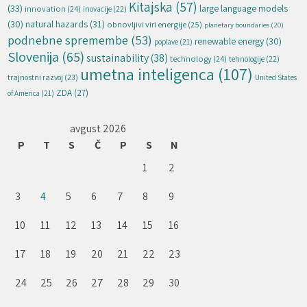
Kitajska
(57)
(33)
large language models
innovation
(24)
inovacije
(22)
natural hazards
(31)
(30)
obnovljivi viri energije
(25)
planetary boundaries
(20)
podnebne spremembe
(53)
renewable energy
(30)
poplave
(21)
Slovenija
(65)
sustainability
(38)
technology
(24)
tehnologije
(22)
umetna inteligenca
(107)
trajnostni razvoj
(23)
United States
ZDA
(27)
of America
(21)
avgust 2026
P
T
S
Č
P
S
N
1
2
3
4
5
6
7
8
9
10
11
12
13
14
15
16
17
18
19
20
21
22
23
24
25
26
27
28
29
30