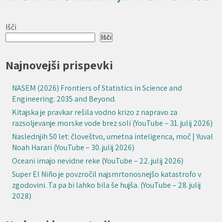
Išči
Išči
Najnovejši prispevki
NASEM (2026) Frontiers of Statistics in Science and
Engineering: 2035 and Beyond.
Kitajska je pravkar rešila vodno krizo z napravo za
razsoljevanje morske vode brez soli (YouTube – 31. julij 2026)
Naslednjih 50 let: človeštvo, umetna inteligenca, moč | Yuval
Noah Harari (YouTube – 30. julij 2026)
Oceani imajo nevidne reke (YouTube – 22. julij 2026)
Super El Niño je povzročil najsmrtonosnejšo katastrofo v
zgodovini. Ta pa bi lahko bila še hujša. (YouTube – 28. julij
2028)