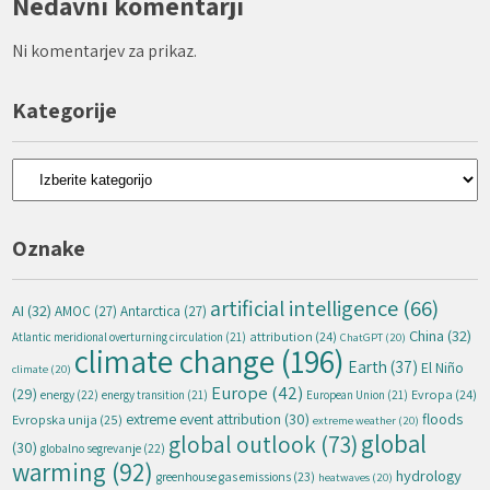
Nedavni komentarji
Ni komentarjev za prikaz.
Kategorije
Kategorije
Oznake
artificial intelligence
(66)
AI
(32)
AMOC
(27)
Antarctica
(27)
China
(32)
attribution
(24)
Atlantic meridional overturning circulation
(21)
ChatGPT
(20)
climate change
(196)
Earth
(37)
El Niño
climate
(20)
Europe
(42)
(29)
energy
(22)
Evropa
(24)
energy transition
(21)
European Union
(21)
extreme event attribution
(30)
floods
Evropska unija
(25)
extreme weather
(20)
global
global outlook
(73)
(30)
globalno segrevanje
(22)
warming
(92)
hydrology
greenhouse gas emissions
(23)
heatwaves
(20)