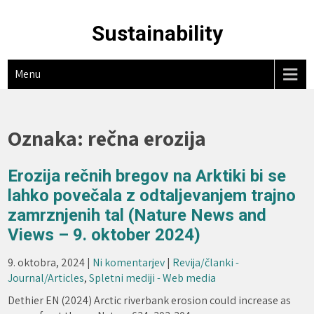
Skip
to
Sustainability
content
Menu
Oznaka:
rečna erozija
Erozija rečnih bregov na Arktiki bi se
lahko povečala z odtaljevanjem trajno
zamrznjenih tal (Nature News and
Views – 9. oktober 2024)
9. oktobra, 2024
|
Ni komentarjev
|
Revija/članki -
Journal/Articles
,
Spletni mediji - Web media
Dethier EN (2024) Arctic riverbank erosion could increase as