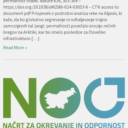
permafrost thaws. Nature 634, 303-304 –
https://doi.org/10.1038/d41586-024-03053-6 – CTK access to
document pdf Prispevek o podrobni analiza reke na Aljaski, ki
kaže, da bo globalno segrevanje in odtaljevanje trajno
zamrznjenih tal (angl. permafrost) povečalo erozijo rečnih
bregov na Arktiki, kar bo imelo posledice za človeško
infrastrukturo […]
Read More »