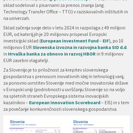
sklad sodeloval s pisarnami za prenos znanja (ang.
Technology Transfer Office – TTO) v raziskovalnih inštitutih in
na univerzah.
Sklad začenja svoje delo v letu 2024 in razpolaga z 49 milijoni
EUR, od katerij jih je 20 milijonov prispeval Evropski
investicijski sklad (
European Investment Fund
–
EIF
), po 10
milijonov EUR
Slovenska izvozna in razvojna banka SID d.d
.
in
Hrvaška banka za obnovo in razvoj HBOR
in 9 milijonov
EUR zasebni vlagatelji.
Za Slovenijo je to priložnost za krepitev slovenskega
gospodarstva s prenosom inovativnih idej in tehnologij vanj,
za ponovno uvrstitev Slovenije med močne inovatorske države
v Evropski uniji (podrobnosti u uvrščanju Slovenije so na voljo
na spletnih straneh Evropskega sistema inovacijskih
kazalnikov –
European Innovation Scoreboard
– EIS) in s tem
za povečanje konkurenčnosti slovenskega gospodarstva.