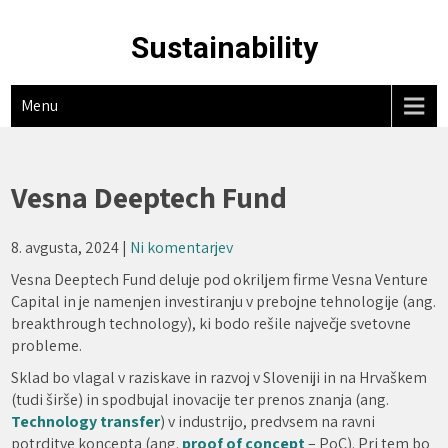
Skip
to
Sustainability
content
Menu
Vesna Deeptech Fund
8. avgusta, 2024
|
Ni komentarjev
Vesna Deeptech Fund deluje pod okriljem firme Vesna Venture
Capital in je namenjen investiranju v prebojne tehnologije (ang.
breakthrough technology), ki bodo rešile največje svetovne
probleme.
Sklad bo vlagal v raziskave in razvoj v Sloveniji in na Hrvaškem
(tudi širše) in spodbujal inovacije ter prenos znanja (ang.
Technology transfer
) v industrijo, predvsem na ravni
potrditve koncepta (ang.
proof of concept
– PoC). Pri tem bo