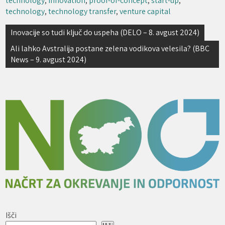
technology
,
innovation
,
proof-of-concept
,
start-up
,
technology
,
technology transfer
,
venture capital
Navigacija
Inovacije so tudi ključ do uspeha (DELO – 8. avgust 2024)
prispevka
Ali lahko Avstralija postane zelena vodikova velesila? (BBC
News – 9. avgust 2024)
Išči