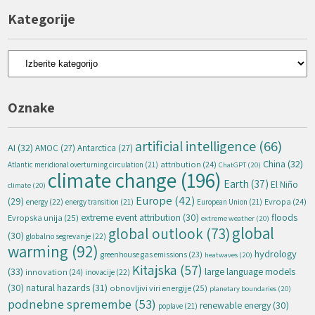
Kategorije
Kategorije
Oznake
artificial intelligence
(66)
AI
(32)
AMOC
(27)
Antarctica
(27)
China
(32)
attribution
(24)
Atlantic meridional overturning circulation
(21)
ChatGPT
(20)
climate change
(196)
Earth
(37)
El Niño
climate
(20)
Europe
(42)
(29)
energy
(22)
Evropa
(24)
energy transition
(21)
European Union
(21)
extreme event attribution
(30)
floods
Evropska unija
(25)
extreme weather
(20)
global
global outlook
(73)
(30)
globalno segrevanje
(22)
warming
(92)
hydrology
greenhouse gas emissions
(23)
heatwaves
(20)
Kitajska
(57)
(33)
large language models
innovation
(24)
inovacije
(22)
natural hazards
(31)
(30)
obnovljivi viri energije
(25)
planetary boundaries
(20)
podnebne spremembe
(53)
renewable energy
(30)
poplave
(21)