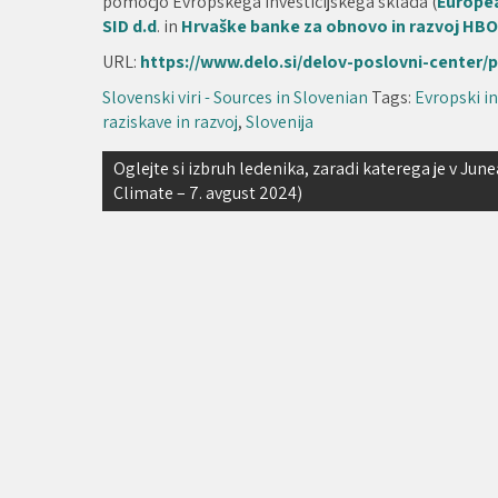
pomočjo Evropskega investicijskega sklada (
Europe
SID d.d
. in
Hrvaške banke za obnovo in razvoj HB
URL:
https://www.delo.si/delov-poslovni-center/
Slovenski viri - Sources in Slovenian
Tags:
Evropski in
raziskave in razvoj
,
Slovenija
Navigacija
Oglejte si izbruh ledenika, zaradi katerega je v Ju
Climate – 7. avgust 2024)
prispevka