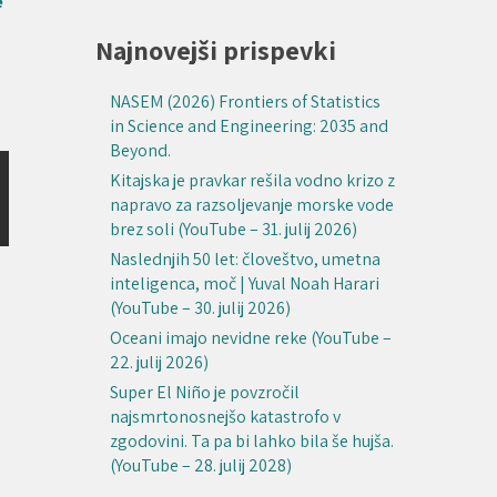
e
Najnovejši prispevki
NASEM (2026) Frontiers of Statistics
in Science and Engineering: 2035 and
Beyond.
Kitajska je pravkar rešila vodno krizo z
napravo za razsoljevanje morske vode
brez soli (YouTube – 31. julij 2026)
Naslednjih 50 let: človeštvo, umetna
inteligenca, moč | Yuval Noah Harari
(YouTube – 30. julij 2026)
Oceani imajo nevidne reke (YouTube –
22. julij 2026)
Super El Niño je povzročil
najsmrtonosnejšo katastrofo v
zgodovini. Ta pa bi lahko bila še hujša.
(YouTube – 28. julij 2028)