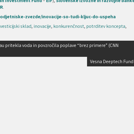
an Investment Fund
–
EIF
),
Slovenske izvozne in razvojne bank
OR
.
podjetniske-zvezde/inovacije-so-tudi-kljuc-do-uspeha
vesticijski sklad
,
inovacije
,
konkurenčnost
,
potrditev koncepta
,
neau pritekla voda in povzročila poplave “brez primere” (CNN
Vesna Deeptech Fund