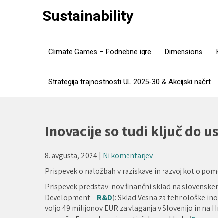
Skip
Sustainability
to
content
Climate Games – Podnebne igre
Dimensions
Strategija trajnostnosti UL 2025-30 & Akcijski načrt
Inovacije so tudi ključ do 
8. avgusta, 2024
|
Ni komentarjev
Prispevek o naložbah v raziskave in razvoj kot o p
Prispevek predstavi nov finančni sklad na slovenskem 
Development –
R&D
): Sklad Vesna za tehnološke ino
voljo 49 milijonov EUR za vlaganja v Slovenijo in na H