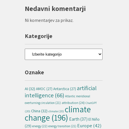
Nedavni komentarji
Ni komentarjev za prikaz.
Kategorije
Kategorije
Oznake
artificial
AI
(32)
AMOC
(27)
Antarctica
(27)
intelligence
(66)
Atlantic meridional
attribution
(24)
overturning circulation
(21)
ChatGPT
climate
China
(32)
(20)
climate
(20)
change
(196)
Earth
(37)
El Niño
Europe
(42)
(29)
energy
(22)
energy transition
(21)