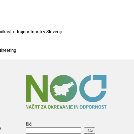
dkast o trajnostnosti v Sloveniji
gineering
Išči
s
Išči