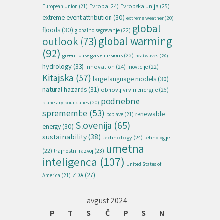
Evropska unija
(25)
Evropa
(24)
European Union
(21)
extreme event attribution
(30)
extreme weather
(20)
global
floods
(30)
globalno segrevanje
(22)
global warming
outlook
(73)
(92)
greenhouse gas emissions
(23)
heatwaves
(20)
hydrology
(33)
innovation
(24)
inovacije
(22)
Kitajska
(57)
large language models
(30)
natural hazards
(31)
obnovljivi viri energije
(25)
podnebne
planetary boundaries
(20)
spremembe
(53)
renewable
poplave
(21)
Slovenija
(65)
energy
(30)
sustainability
(38)
technology
(24)
tehnologije
umetna
(22)
trajnostni razvoj
(23)
inteligenca
(107)
United States of
ZDA
(27)
America
(21)
avgust 2024
P
T
S
Č
P
S
N