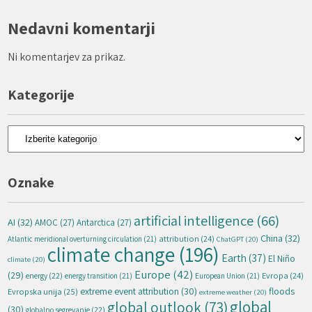
Nedavni komentarji
Ni komentarjev za prikaz.
Kategorije
Kategorije
Oznake
artificial intelligence
(66)
AI
(32)
AMOC
(27)
Antarctica
(27)
China
(32)
attribution
(24)
Atlantic meridional overturning circulation
(21)
ChatGPT
(20)
climate change
(196)
Earth
(37)
El Niño
climate
(20)
Europe
(42)
(29)
energy
(22)
Evropa
(24)
energy transition
(21)
European Union
(21)
extreme event attribution
(30)
floods
Evropska unija
(25)
extreme weather
(20)
global
global outlook
(73)
(30)
globalno segrevanje
(22)