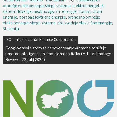
omrežje elektroenergetskega sistema
,
elektroenergetski
sistem Slovenije
,
neobnovljivi viri energije
,
obnovljivi viri
energije
,
poraba električne energije
,
prenosno omrežje
elektroenergetskega sistema
,
proizvodnja električne energije
,
Slovenija
Navigacija
IFC – International Finance Corporation
prispevka
Googlov novi sistem za napovedovanje vremena združuje
umetno inteligenco in tradicionalno fiziko (MIT Technology
Review – 22. julij 2024)