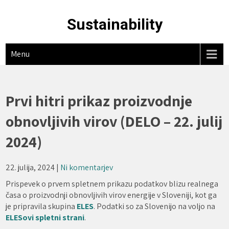
Skip
to
Sustainability
content
Menu
Prvi hitri prikaz proizvodnje
obnovljivih virov (DELO – 22. julij
2024)
22. julija, 2024
|
Ni komentarjev
Prispevek o prvem spletnem prikazu podatkov blizu realnega
časa o proizvodnji obnovljivih virov energije v Sloveniji, kot ga
je pripravila skupina
ELES
. Podatki so za Slovenijo na voljo na
ELESovi spletni strani
.