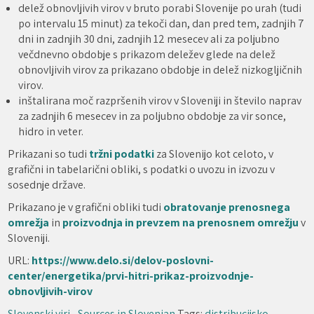
delež obnovljivih virov v bruto porabi Slovenije po urah (tudi
po intervalu 15 minut) za tekoči dan, dan pred tem, zadnjih 7
dni in zadnjih 30 dni, zadnjih 12 mesecev ali za poljubno
večdnevno obdobje s prikazom deležev glede na delež
obnovljivih virov za prikazano obdobje in delež nizkogljičnih
virov.
inštalirana moč razpršenih virov v Sloveniji in število naprav
za zadnjih 6 mesecev in za poljubno obdobje za vir sonce,
hidro in veter.
Prikazani so tudi
tržni podatki
za Slovenijo kot celoto, v
grafični in tabelarični obliki, s podatki o uvozu in izvozu v
sosednje države.
Prikazano je v grafični obliki tudi
obratovanje prenosnega
omrežja
in
proizvodnja in prevzem na prenosnem omrežju
v
Sloveniji.
URL:
https://www.delo.si/delov-poslovni-
center/energetika/prvi-hitri-prikaz-proizvodnje-
obnovljivih-virov
Slovenski viri - Sources in Slovenian
Tags:
distribucijsko