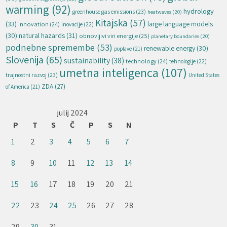
warming
(92)
hydrology
greenhouse gas emissions
(23)
heatwaves
(20)
Kitajska
(57)
(33)
large language models
innovation
(24)
inovacije
(22)
natural hazards
(31)
(30)
obnovljivi viri energije
(25)
planetary boundaries
(20)
podnebne spremembe
(53)
renewable energy
(30)
poplave
(21)
Slovenija
(65)
sustainability
(38)
technology
(24)
tehnologije
(22)
umetna inteligenca
(107)
trajnostni razvoj
(23)
United States
ZDA
(27)
of America
(21)
julij 2024
P
T
S
Č
P
S
N
1
2
3
4
5
6
7
8
9
10
11
12
13
14
15
16
17
18
19
20
21
22
23
24
25
26
27
28
29
30
31