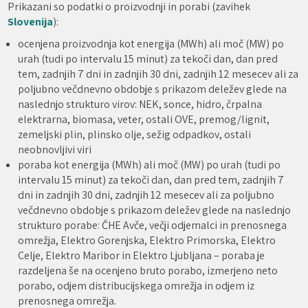
Prikazani so podatki o proizvodnji in porabi (zavihek
Slovenija
):
ocenjena proizvodnja kot energija (MWh) ali moč (MW) po
urah (tudi po intervalu 15 minut) za tekoči dan, dan pred
tem, zadnjih 7 dni in zadnjih 30 dni, zadnjih 12 mesecev ali za
poljubno večdnevno obdobje s prikazom deležev glede na
naslednjo strukturo virov: NEK, sonce, hidro, črpalna
elektrarna, biomasa, veter, ostali OVE, premog/lignit,
zemeljski plin, plinsko olje, sežig odpadkov, ostali
neobnovljivi viri
poraba kot energija (MWh) ali moč (MW) po urah (tudi po
intervalu 15 minut) za tekoči dan, dan pred tem, zadnjih 7
dni in zadnjih 30 dni, zadnjih 12 mesecev ali za poljubno
večdnevno obdobje s prikazom deležev glede na naslednjo
strukturo porabe: ČHE Avče, večji odjemalci in prenosnega
omrežja, Elektro Gorenjska, Elektro Primorska, Elektro
Celje, Elektro Maribor in Elektro Ljubljana – poraba je
razdeljena še na ocenjeno bruto porabo, izmerjeno neto
porabo, odjem distribucijskega omrežja in odjem iz
prenosnega omrežja.