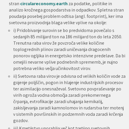
stran
circulareconomy.earth
za podatke, politike in
analizo krožnega gospodarstva in odpadkov. Spletna stran
poudarja posebej problem odtisa (angl. footprint), ker ima
svetovna proizvodnja blaga velike vplive na okolje:
i) Pridobivanje surovin se bo predvidoma povečalo s
sedanjih 85 milijard ton na 186 milijard ton do leta 2050.
Trenutna raba virov že povzroča velike količine
toplogrednih plinov zaradi uničevanja dragocenih
ponorov ogljika in energetsko intenzivne predelave. Da bi
omejili nevarne vplive podnebnih sprememb, je nujno
potrebna veliko večja učinkovitost virov.
ii) Svetovna raba virov je odvisna od velikih količin vode za
gojenje poljščin, pogon in hlajenje industrijskih procesov
ter asimilacijo onesnaževal. Svetovno povpraševanje po
virih ogroža vodna območja zaradi prekomernega
črpanja, evtrofikacije zaradi uhajanja kemikalij,
zakisljevanja zaradi kamnolomov in rudarstva ter motenj
v sistemih površinskih in podzemnih voda zaradi krčenja
gozdov.
iii) Kmetijstvo uporablja več kot tretjino svetovnih