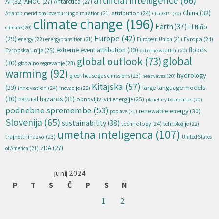
artificial intelligence
(66)
AI
(32)
AMOC
(27)
Antarctica
(27)
China
(32)
attribution
(24)
Atlantic meridional overturning circulation
(21)
ChatGPT
(20)
climate change
(196)
Earth
(37)
El Niño
climate
(20)
Europe
(42)
(29)
energy
(22)
Evropa
(24)
energy transition
(21)
European Union
(21)
extreme event attribution
(30)
floods
Evropska unija
(25)
extreme weather
(20)
global
global outlook
(73)
(30)
globalno segrevanje
(23)
warming
(92)
hydrology
greenhouse gas emissions
(23)
heatwaves
(20)
Kitajska
(57)
(33)
large language models
innovation
(24)
inovacije
(22)
natural hazards
(31)
(30)
obnovljivi viri energije
(25)
planetary boundaries
(20)
podnebne spremembe
(53)
renewable energy
(30)
poplave
(21)
Slovenija
(65)
sustainability
(38)
technology
(24)
tehnologije
(22)
umetna inteligenca
(107)
trajnostni razvoj
(23)
United States
ZDA
(27)
of America
(21)
junij 2024
P
T
S
Č
P
S
N
1
2