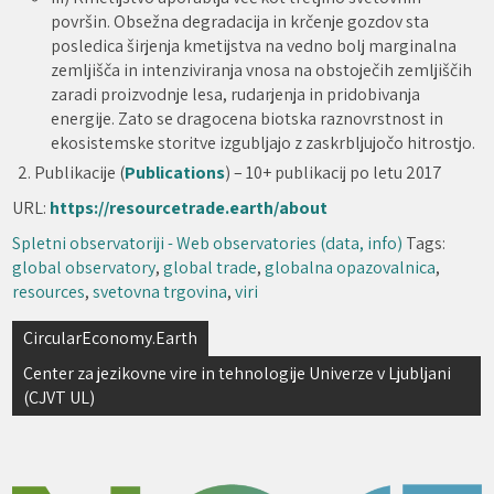
površin. Obsežna degradacija in krčenje gozdov sta
posledica širjenja kmetijstva na vedno bolj marginalna
zemljišča in intenziviranja vnosa na obstoječih zemljiščih
zaradi proizvodnje lesa, rudarjenja in pridobivanja
energije. Zato se dragocena biotska raznovrstnost in
ekosistemske storitve izgubljajo z zaskrbljujočo hitrostjo.
Publikacije (
Publications
) – 10+ publikacij po letu 2017
URL:
https://resourcetrade.earth/about
Spletni observatoriji - Web observatories (data, info)
Tags:
global observatory
,
global trade
,
globalna opazovalnica
,
resources
,
svetovna trgovina
,
viri
Navigacija
CircularEconomy.Earth
prispevka
Center za jezikovne vire in tehnologije Univerze v Ljubljani
(CJVT UL)