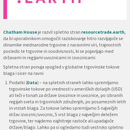
Chatham House
je razvil spletno stran
resourcetrade.earth
,
da bi uporabnikom omogočil raziskovanje hitro razvijajoče se
dinamike mednarodne trgovine z naravnimi viri, trajnostnih
posledic te trgovine in soodvisnosti, ki se pojavljajo med
državami in regijami uvoznicami in izvoznicami.
Spletna stran ponuja vpogled v globalne trgovinske tokove
blaga i sicer na ravni:
Podatki (
Data
) – na spletnih straneh lahko spremljamo
trgovinske tokove po vrednosti v ameriških dolarjih (USD)
ali teži v tonah za države izvoznice in uvoznice, po izbranih
regijah sveta in trgovinskih združenjih, po posameznih letih
in vrstah blaga. Za tokove lahko spremljamo 5 največjih
držav izvoznic/uvoznic, 5 vrst blaga z največjim deležem
trgovine, ter najdemo najhitreje rastoče ali upadajoče
države/blago. Lahko pa si ogledamo tudi sestrsko spletno