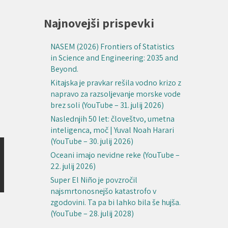
Najnovejši prispevki
NASEM (2026) Frontiers of Statistics
in Science and Engineering: 2035 and
Beyond.
Kitajska je pravkar rešila vodno krizo z
napravo za razsoljevanje morske vode
brez soli (YouTube – 31. julij 2026)
Naslednjih 50 let: človeštvo, umetna
inteligenca, moč | Yuval Noah Harari
(YouTube – 30. julij 2026)
Oceani imajo nevidne reke (YouTube –
22. julij 2026)
Super El Niño je povzročil
najsmrtonosnejšo katastrofo v
zgodovini. Ta pa bi lahko bila še hujša.
(YouTube – 28. julij 2028)