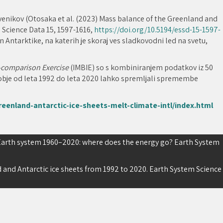
nikov (Otosaka et al. (2023) Mass balance of the Greenland and
 Science Data 15, 1597-1616,
https://doi.org/10.5194/essd-15-1597-
n Antarktike, na katerih je skoraj ves sladkovodni led na svetu,
r-comparison Exercise
(IMBIE) so s kombiniranjem podatkov iz 50
bdobje od leta 1992 do leta 2020 lahko spremljali spremembe
reenland-antarctic-ice-sheets-melt-climate-intl/index.html
 Earth system 1960–2020: where does the energy go? Earth System
 and Antarctic ice sheets from 1992 to 2020. Earth System Science