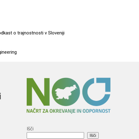
dkast o trajnostnosti v Sloveniji
gineering
i
Išči
Išči