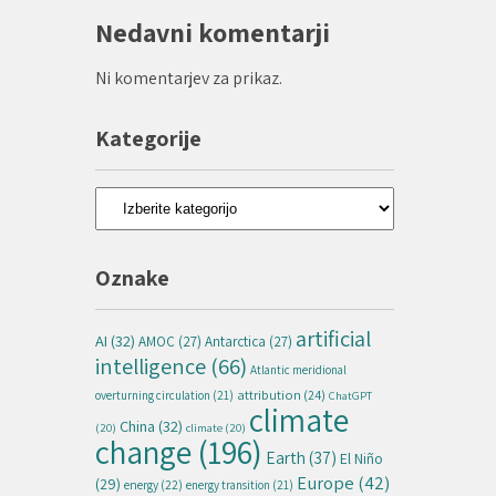
Nedavni komentarji
Ni komentarjev za prikaz.
Kategorije
Kategorije
Oznake
artificial
AI
(32)
AMOC
(27)
Antarctica
(27)
intelligence
(66)
Atlantic meridional
attribution
(24)
overturning circulation
(21)
ChatGPT
climate
China
(32)
(20)
climate
(20)
change
(196)
Earth
(37)
El Niño
Europe
(42)
(29)
energy
(22)
energy transition
(21)