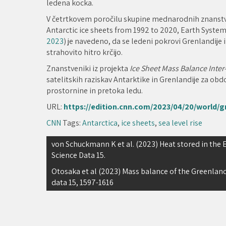
ledena kocka.
V četrtkovem poročilu skupine mednarodnih znanstve
Antarctic ice sheets from 1992 to 2020, Earth System
2023
) je navedeno, da se ledeni pokrovi Grenlandije i
strahovito hitro krčijo.
Znanstveniki iz projekta
Ice Sheet Mass Balance Inte
satelitskih raziskav Antarktike in Grenlandije za o
prostornine in pretoka ledu.
URL:
https://edition.cnn.com/2023/04/20/world/g
CNN
Tags:
Antarctica
,
ice sheets
,
sea level rise
Navigacija
von Schuckmann K et al. (2023) Heat stored in the
Science Data 15.
prispevka
Otosaka et al (2023) Mass balance of the Greenland
data 15, 1597-1616