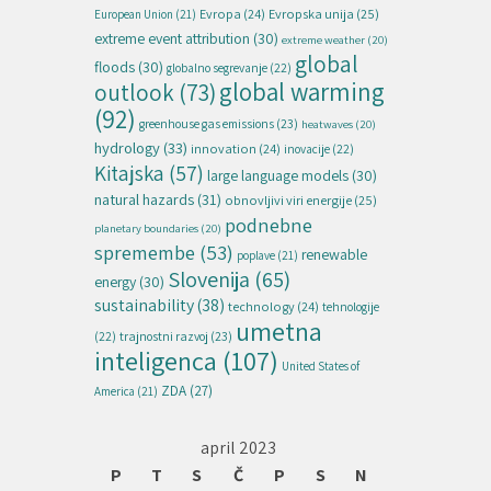
Evropska unija
(25)
Evropa
(24)
European Union
(21)
extreme event attribution
(30)
extreme weather
(20)
global
floods
(30)
globalno segrevanje
(22)
global warming
outlook
(73)
(92)
greenhouse gas emissions
(23)
heatwaves
(20)
hydrology
(33)
innovation
(24)
inovacije
(22)
Kitajska
(57)
large language models
(30)
natural hazards
(31)
obnovljivi viri energije
(25)
podnebne
planetary boundaries
(20)
spremembe
(53)
renewable
poplave
(21)
Slovenija
(65)
energy
(30)
sustainability
(38)
technology
(24)
tehnologije
umetna
(22)
trajnostni razvoj
(23)
inteligenca
(107)
United States of
ZDA
(27)
America
(21)
april 2023
P
T
S
Č
P
S
N