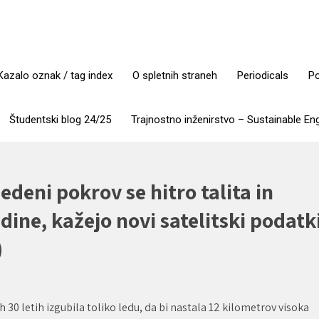
Kazalo oznak / tag index
O spletnih straneh
Periodicals
Po
Študentski blog 24/25
Trajnostno inženirstvo – Sustainable En
edeni pokrov se hitro talita in
ine, kažejo novi satelitski podatk
)
 30 letih izgubila toliko ledu, da bi nastala 12 kilometrov visoka