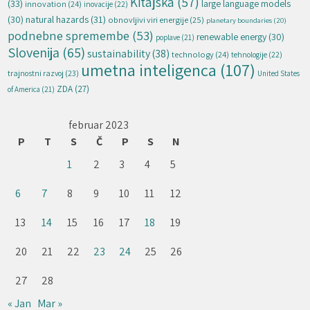
Kitajska
(57)
(33)
large language models
innovation
(24)
inovacije
(22)
natural hazards
(31)
(30)
obnovljivi viri energije
(25)
planetary boundaries
(20)
podnebne spremembe
(53)
renewable energy
(30)
poplave
(21)
Slovenija
(65)
sustainability
(38)
technology
(24)
tehnologije
(22)
umetna inteligenca
(107)
trajnostni razvoj
(23)
United States
ZDA
(27)
of America
(21)
februar 2023
P
T
S
Č
P
S
N
1
2
3
4
5
6
7
8
9
10
11
12
13
14
15
16
17
18
19
20
21
22
23
24
25
26
27
28
« Jan
Mar »