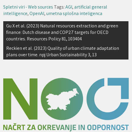
Spletni viri - Web sources
Tags:
AGI
,
artificial general
intelligence
,
OpenAI
,
umetna splošna inteligenca
Navigacija
Gu X et al. (2023) Natural resources extraction and green
finance: Dutch disease and COP27 targets for OECD
prispevka
countries. Resources Policy 81, 103404
Reckien et al. (2023) Quality of urban climate adaptation
plans over time. npj Urban Sustainability 3, 13