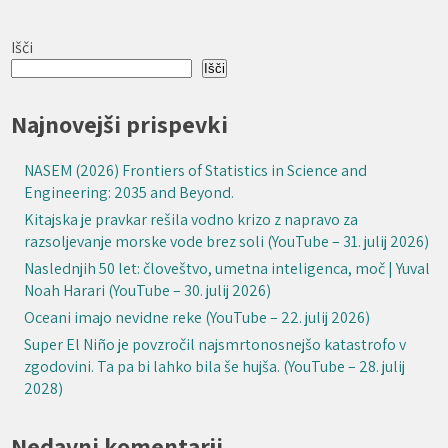
Išči
Išči
Najnovejši prispevki
NASEM (2026) Frontiers of Statistics in Science and
Engineering: 2035 and Beyond.
Kitajska je pravkar rešila vodno krizo z napravo za
razsoljevanje morske vode brez soli (YouTube – 31. julij 2026)
Naslednjih 50 let: človeštvo, umetna inteligenca, moč | Yuval
Noah Harari (YouTube – 30. julij 2026)
Oceani imajo nevidne reke (YouTube – 22. julij 2026)
Super El Niño je povzročil najsmrtonosnejšo katastrofo v
zgodovini. Ta pa bi lahko bila še hujša. (YouTube – 28. julij
2028)
Nedavni komentarji