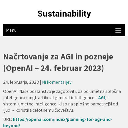
Skip
to
Sustainability
content
Menu
Načrtovanje za AGI in pozneje
(OpenAI – 24. februar 2023)
24. februarja, 2023
|
Ni komentarjev
OpenAI: Naše poslanstvo je zagotoviti, da bo umetna splošna
inteligenca (angl. artificial general intelligence –
AGI
) –
sistemi umetne inteligence, ki so na splošno pametnejši od
ljudi – koristila celotnemu človeštvu.
URL:
https://openai.com/index/planning-for-agi-and-
beyond/