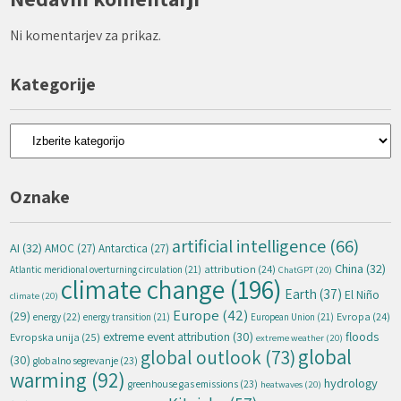
Ni komentarjev za prikaz.
Kategorije
Kategorije
Oznake
artificial intelligence
(66)
AI
(32)
AMOC
(27)
Antarctica
(27)
China
(32)
attribution
(24)
Atlantic meridional overturning circulation
(21)
ChatGPT
(20)
climate change
(196)
Earth
(37)
El Niño
climate
(20)
Europe
(42)
(29)
energy
(22)
Evropa
(24)
energy transition
(21)
European Union
(21)
extreme event attribution
(30)
floods
Evropska unija
(25)
extreme weather
(20)
global
global outlook
(73)
(30)
globalno segrevanje
(23)
warming
(92)
hydrology
greenhouse gas emissions
(23)
heatwaves
(20)