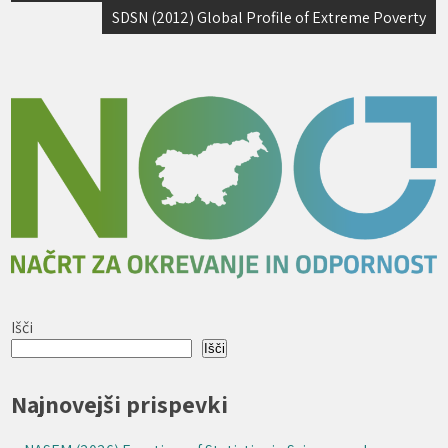
SDSN (2012) Global Profile of Extreme Poverty
Išči
Išči
Najnovejši prispevki