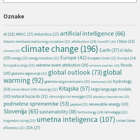
Oznake
artificial intelligence
(66)
AI
(32)
AMOC
(27)
Antarctica
(27)
China
(32)
attribution
(24)
Atlantic meridional overturning circulation
(21)
ChatGPT
(20)
climate change
(196)
Earth
(37)
El Niño
climate
(20)
Europe
(42)
(29)
energy
(22)
Evropa
(24)
energy transition
(21)
European Union
(21)
extreme event attribution
(30)
floods
Evropska unija
(25)
extreme weather
(20)
global
global outlook
(73)
(30)
globalno segrevanje
(22)
warming
(92)
hydrology
greenhouse gas emissions
(23)
heatwaves
(20)
Kitajska
(57)
(33)
large language models
innovation
(24)
inovacije
(22)
natural hazards
(31)
(30)
obnovljivi viri energije
(25)
planetary boundaries
(20)
podnebne spremembe
(53)
renewable energy
(30)
poplave
(21)
Slovenija
(65)
sustainability
(38)
technology
(24)
tehnologije
(22)
umetna inteligenca
(107)
trajnostni razvoj
(23)
United States
ZDA
(27)
of America
(21)