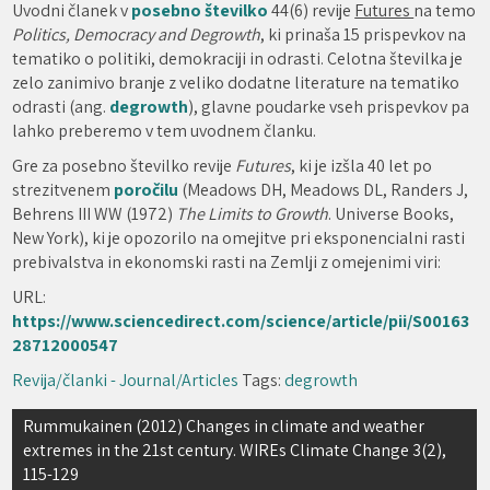
Uvodni članek v
posebno številko
44(6) revije
Futures
na temo
Politics, Democracy and Degrowth
, ki prinaša 15 prispevkov na
tematiko o politiki, demokraciji in odrasti. Celotna številka je
zelo zanimivo branje z veliko dodatne literature na tematiko
odrasti (ang.
degrowth
), glavne poudarke vseh prispevkov pa
lahko preberemo v tem uvodnem članku.
Gre za posebno številko revije
Futures
, ki je izšla 40 let po
strezitvenem
poročilu
(Meadows DH, Meadows DL, Randers J,
Behrens III WW (1972)
The Limits to Growth
. Universe Books,
New York), ki je opozorilo na omejitve pri eksponencialni rasti
prebivalstva in ekonomski rasti na Zemlji z omejenimi viri:
URL:
https://www.sciencedirect.com/science/article/pii/S00163
28712000547
Revija/članki - Journal/Articles
Tags:
degrowth
Navigacija
Rummukainen (2012) Changes in climate and weather
extremes in the 21st century. WIREs Climate Change 3(2),
prispevka
115-129