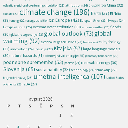
China
(32)
attribution
(24)
Atlantic meridional overturning circulation
(21)
ChatGPT
(20)
climate change
(196)
Earth
(37)
El Niño
climate
(20)
Europe
(42)
(29)
energy
(22)
Evropa
(24)
energy transition
(21)
European Union
(21)
extreme event attribution
(30)
floods
Evropska unija
(25)
extreme weather
(20)
global
global outlook
(73)
(30)
globalno segrevanje
(22)
warming
(92)
hydrology
greenhouse gas emissions
(23)
heatwaves
(20)
Kitajska
(57)
(33)
large language models
innovation
(24)
inovacije
(22)
natural hazards
(31)
(30)
obnovljivi viri energije
(25)
planetary boundaries
(20)
podnebne spremembe
(53)
renewable energy
(30)
poplave
(21)
Slovenija
(65)
sustainability
(38)
technology
(24)
tehnologije
(22)
umetna inteligenca
(107)
trajnostni razvoj
(23)
United States
ZDA
(27)
of America
(21)
avgust 2026
P
T
S
Č
P
S
N
1
2
3
4
5
6
7
8
9