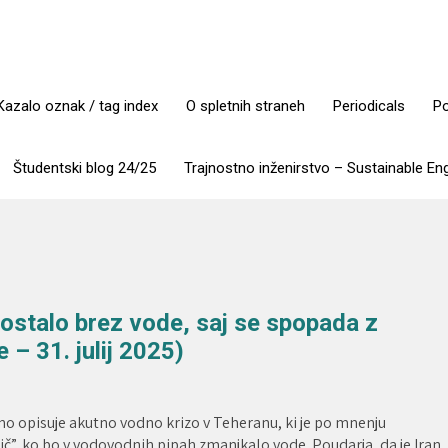
Kazalo oznak / tag index
O spletnih straneh
Periodicals
Po
Študentski blog 24/25
Trajnostno inženirstvo – Sustainable En
 ostalo brez vode, saj se spopada z
– 31. julij 2025)
 opisuje akutno vodno krizo v Teheranu, ki je po mnenju
č”, ko bo v vodovodnih pipah zmanjkalo vode. Poudarja, da je Iran