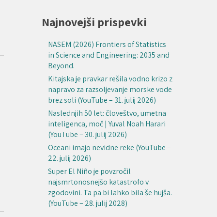
Najnovejši prispevki
NASEM (2026) Frontiers of Statistics
in Science and Engineering: 2035 and
Beyond.
Kitajska je pravkar rešila vodno krizo z
napravo za razsoljevanje morske vode
brez soli (YouTube – 31. julij 2026)
Naslednjih 50 let: človeštvo, umetna
inteligenca, moč | Yuval Noah Harari
(YouTube – 30. julij 2026)
Oceani imajo nevidne reke (YouTube –
22. julij 2026)
Super El Niño je povzročil
najsmrtonosnejšo katastrofo v
zgodovini. Ta pa bi lahko bila še hujša.
(YouTube – 28. julij 2028)