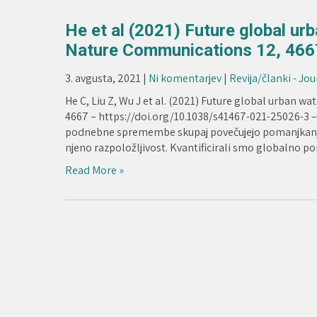
He et al (2021) Future global urb
Nature Communications 12, 466
3. avgusta, 2021
|
Ni komentarjev
|
Revija/članki - Jou
He C, Liu Z, Wu J et al. (2021) Future global urban w
4667 – https://doi.org/10.1038/s41467-021-25026-3 – 
podnebne spremembe skupaj povečujejo pomanjkanje 
njeno razpoložljivost. Kvantificirali smo globalno 
Read More »