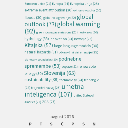
Evropska unija
(25)
Evropa
(24)
European Union
(21)
extreme event attribution
(30)
extreme weather
(20)
global
floods
(30)
globalno segrevanje
(22)
global warming
outlook
(73)
(92)
greenhouse gas emissions
(23)
heatwaves
(20)
hydrology
(33)
innovation
(24)
inovacije
(22)
Kitajska
(57)
large language models
(30)
natural hazards
(31)
obnovljivi viri energije
(25)
podnebne
planetary boundaries
(20)
spremembe
(53)
renewable
poplave
(21)
Slovenija
(65)
energy
(30)
sustainability
(38)
technology
(24)
tehnologije
umetna
(22)
trajnostni razvoj
(23)
inteligenca
(107)
United States of
ZDA
(27)
America
(21)
avgust 2026
P
T
S
Č
P
S
N