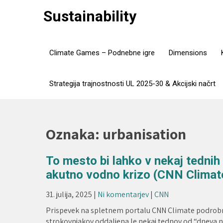
Skip
Sustainability
to
content
Climate Games – Podnebne igre
Dimensions
Strategija trajnostnosti UL 2025-30 & Akcijski načrt
Oznaka:
urbanisation
To mesto bi lahko v nekaj tednih
akutno vodno krizo (CNN Climate 
31. julija, 2025
|
Ni komentarjev
|
CNN
Prispevek na spletnem portalu CNN Climate podrobno
strokovnjakov oddaljena le nekaj tednov od “dneva ni