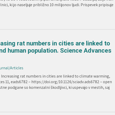
ici, ki jo naseljuje približno 10 milijonov ljudi. Prispevek pripisuje
asing rat numbers in cities are linked to
and human population. Science Advances
ournal/Articles
 Increasing rat numbers in cities are linked to climate warming,
es 11, eads6782 – https://doi.org/10.1126/sciadv.ads6782 – open
estne podgane so komenzalni škodljivci, ki uspevajo v mestih, saj