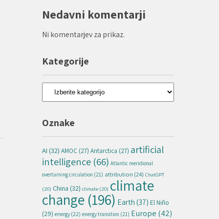
Nedavni komentarji
Ni komentarjev za prikaz.
Kategorije
Kategorije
Oznake
artificial
AI
(32)
AMOC
(27)
Antarctica
(27)
intelligence
(66)
Atlantic meridional
attribution
(24)
overturning circulation
(21)
ChatGPT
climate
China
(32)
(20)
climate
(20)
change
(196)
Earth
(37)
El Niño
Europe
(42)
(29)
energy
(22)
energy transition
(21)