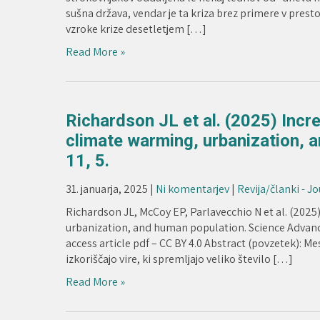
sušna država, vendar je ta kriza brez primere v prestoln
vzroke krize desetletjem […]
Read More »
Richardson JL et al. (2025) Incre
climate warming, urbanization, 
11, 5.
31. januarja, 2025
|
Ni komentarjev
|
Revija/članki - J
Richardson JL, McCoy EP, Parlavecchio N et al. (2025)
urbanization, and human population. Science Advanc
access article pdf – CC BY 4.0 Abstract (povzetek): M
izkoriščajo vire, ki spremljajo veliko število […]
Read More »