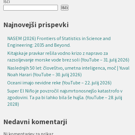
Išči
Išči
Najnovejši prispevki
NASEM (2026) Frontiers of Statistics in Science and
Engineering: 2035 and Beyond.
Kitajska je pravkar rešila vodno krizo z napravo za
razsoljevanje morske vode brez soli (YouTube – 31. julij 2026)
Naslednjih 50 let: človeštvo, umetna inteligenca, moč | Yuval
Noah Harari (YouTube – 30. julij 2026)
Oceani imajo nevidne reke (YouTube – 22. julij 2026)
Super El Niño je povzročil najsmrtonosnejšo katastrofo v
zgodovini. Ta pa bi lahko bila še hujša. (YouTube – 28. julij
2028)
Nedavni komentarji
Ni komentarjev za prikaz.