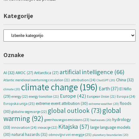
Kategorije
Kategorije
Oznake
artificial intelligence
(66)
AI
(32)
AMOC
(27)
Antarctica
(27)
China
(32)
attribution
(24)
Atlantic meridional overturning circulation
(21)
ChatGPT
(20)
climate change
(196)
Earth
(37)
El Niño
climate
(20)
Europe
(42)
(29)
energy
(22)
Evropa
(24)
energy transition
(21)
European Union
(21)
extreme event attribution
(30)
floods
Evropska unija
(25)
extreme weather
(20)
global
global outlook
(73)
(30)
globalno segrevanje
(22)
warming
(92)
hydrology
greenhouse gas emissions
(23)
heatwaves
(20)
Kitajska
(57)
(33)
large language models
innovation
(24)
inovacije
(22)
natural hazards
(31)
(30)
obnovljivi viri energije
(25)
planetary boundaries
(20)