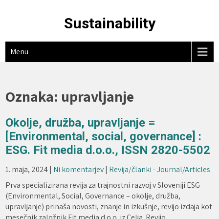
Skip
to
Sustainability
content
Menu
Oznaka:
upravljanje
Okolje, družba, upravljanje =
[Environmental, social, governance] :
ESG. Fit media d.o.o., ISSN 2820-5502
1. maja, 2024
|
Ni komentarjev
|
Revija/članki - Journal/Articles
Prva specializirana revija za trajnostni razvoj v Sloveniji ESG
(Environmental, Social, Governance – okolje, družba,
upravljanje) prinaša novosti, znanje in izkušnje, revijo izdaja kot
mesečnik založnik Fit media d.o.o. iz Celja. Revijo