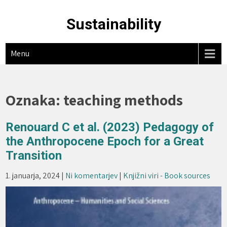
Skip
to
Sustainability
content
Menu
Oznaka:
teaching methods
Renouard C et al. (2023) Pedagogy of
the Anthropocene Epoch for a Great
Transition
1. januarja, 2024
|
Ni komentarjev
|
Knjižni viri - Book sources