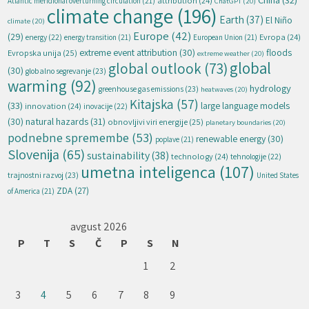
attribution
(24)
Atlantic meridional overturning circulation
(21)
ChatGPT
(20)
climate change
(196)
Earth
(37)
El Niño
climate
(20)
Europe
(42)
(29)
energy
(22)
Evropa
(24)
energy transition
(21)
European Union
(21)
extreme event attribution
(30)
floods
Evropska unija
(25)
extreme weather
(20)
global
global outlook
(73)
(30)
globalno segrevanje
(23)
warming
(92)
hydrology
greenhouse gas emissions
(23)
heatwaves
(20)
Kitajska
(57)
(33)
large language models
innovation
(24)
inovacije
(22)
natural hazards
(31)
(30)
obnovljivi viri energije
(25)
planetary boundaries
(20)
podnebne spremembe
(53)
renewable energy
(30)
poplave
(21)
Slovenija
(65)
sustainability
(38)
technology
(24)
tehnologije
(22)
umetna inteligenca
(107)
trajnostni razvoj
(23)
United States
ZDA
(27)
of America
(21)
avgust 2026
P
T
S
Č
P
S
N
1
2
3
4
5
6
7
8
9