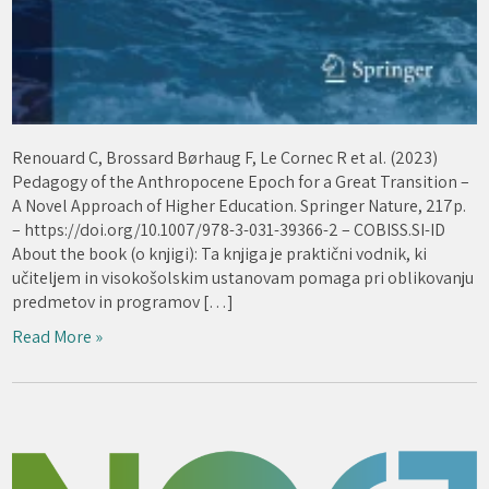
Renouard C, Brossard Børhaug F, Le Cornec R et al. (2023)
Pedagogy of the Anthropocene Epoch for a Great Transition –
A Novel Approach of Higher Education. Springer Nature, 217p.
– https://doi.org/10.1007/978-3-031-39366-2 – COBISS.SI-ID
About the book (o knjigi): Ta knjiga je praktični vodnik, ki
učiteljem in visokošolskim ustanovam pomaga pri oblikovanju
predmetov in programov […]
Read More »