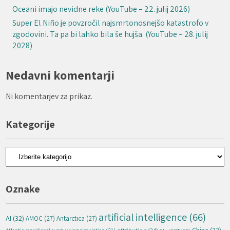
Oceani imajo nevidne reke (YouTube – 22. julij 2026)
Super El Niño je povzročil najsmrtonosnejšo katastrofo v
zgodovini. Ta pa bi lahko bila še hujša. (YouTube – 28. julij
2028)
Nedavni komentarji
Ni komentarjev za prikaz.
Kategorije
Kategorije
Oznake
artificial intelligence
(66)
AI
(32)
AMOC
(27)
Antarctica
(27)
China
(32)