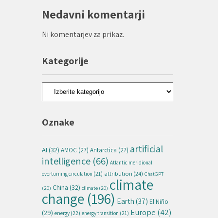
Nedavni komentarji
Ni komentarjev za prikaz.
Kategorije
Kategorije
Oznake
artificial
AI
(32)
AMOC
(27)
Antarctica
(27)
intelligence
(66)
Atlantic meridional
attribution
(24)
overturning circulation
(21)
ChatGPT
climate
China
(32)
(20)
climate
(20)
change
(196)
Earth
(37)
El Niño
Europe
(42)
(29)
energy
(22)
energy transition
(21)