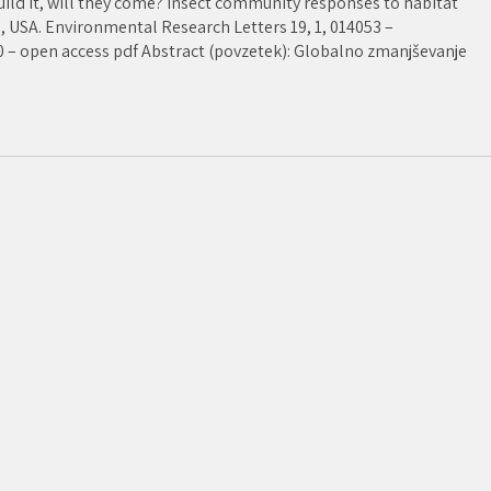
build it, will they come? Insect community responses to habitat
a, USA. Environmental Research Letters 19, 1, 014053 –
0 – open access pdf Abstract (povzetek): Globalno zmanjševanje