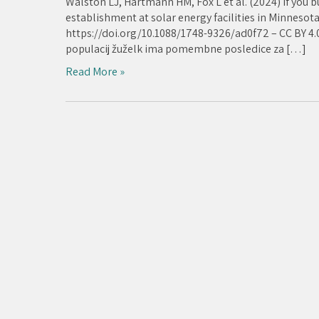
Walston LJ, Hartmann HM, Fox L et al. (2024) If you 
establishment at solar energy facilities in Minnesot
https://doi.org/10.1088/1748-9326/ad0f72 – CC BY 4.
populacij žuželk ima pomembne posledice za […]
Read More »