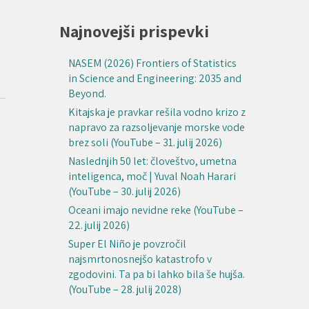
Najnovejši prispevki
NASEM (2026) Frontiers of Statistics
in Science and Engineering: 2035 and
Beyond.
Kitajska je pravkar rešila vodno krizo z
napravo za razsoljevanje morske vode
brez soli (YouTube – 31. julij 2026)
Naslednjih 50 let: človeštvo, umetna
inteligenca, moč | Yuval Noah Harari
(YouTube – 30. julij 2026)
Oceani imajo nevidne reke (YouTube –
22. julij 2026)
Super El Niño je povzročil
najsmrtonosnejšo katastrofo v
zgodovini. Ta pa bi lahko bila še hujša.
(YouTube – 28. julij 2028)