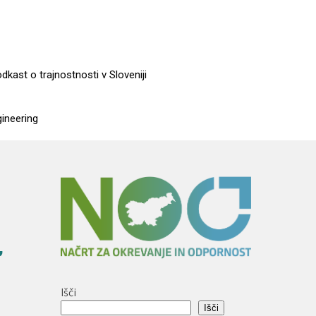
dkast o trajnostnosti v Sloveniji
gineering
,
Išči
Išči