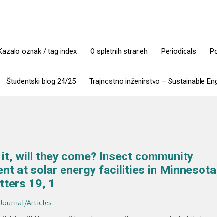
Kazalo oznak / tag index
O spletnih straneh
Periodicals
Po
Študentski blog 24/25
Trajnostno inženirstvo – Sustainable En
d it, will they come? Insect community
t at solar energy facilities in Minnesota
ters 19, 1
 Journal/Articles