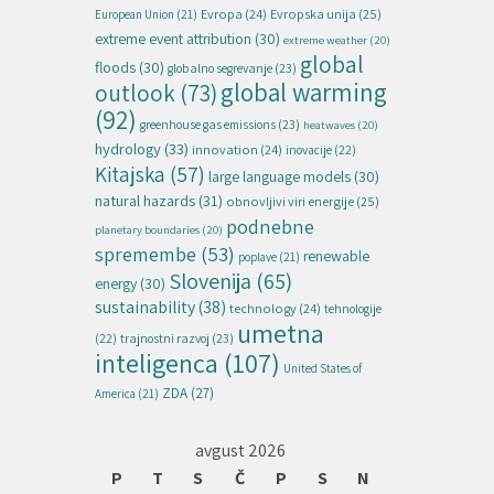
Evropska unija
(25)
Evropa
(24)
European Union
(21)
extreme event attribution
(30)
extreme weather
(20)
global
floods
(30)
globalno segrevanje
(23)
global warming
outlook
(73)
(92)
greenhouse gas emissions
(23)
heatwaves
(20)
hydrology
(33)
innovation
(24)
inovacije
(22)
Kitajska
(57)
large language models
(30)
natural hazards
(31)
obnovljivi viri energije
(25)
podnebne
planetary boundaries
(20)
spremembe
(53)
renewable
poplave
(21)
Slovenija
(65)
energy
(30)
sustainability
(38)
technology
(24)
tehnologije
umetna
(22)
trajnostni razvoj
(23)
inteligenca
(107)
United States of
ZDA
(27)
America
(21)
avgust 2026
P
T
S
Č
P
S
N