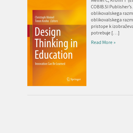
Meinel C, Krohn T (E
COBIB.SI Publisher’s
oblikovalskega razmi
oblikovalskega razmiš
pristope k izobraževa
potrebuje […]
Read More »