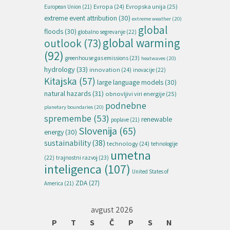
Evropska unija
(25)
Evropa
(24)
European Union
(21)
extreme event attribution
(30)
extreme weather
(20)
global
floods
(30)
globalno segrevanje
(22)
global warming
outlook
(73)
(92)
greenhouse gas emissions
(23)
heatwaves
(20)
hydrology
(33)
innovation
(24)
inovacije
(22)
Kitajska
(57)
large language models
(30)
natural hazards
(31)
obnovljivi viri energije
(25)
podnebne
planetary boundaries
(20)
spremembe
(53)
renewable
poplave
(21)
Slovenija
(65)
energy
(30)
sustainability
(38)
technology
(24)
tehnologije
umetna
(22)
trajnostni razvoj
(23)
inteligenca
(107)
United States of
ZDA
(27)
America
(21)
avgust 2026
P
T
S
Č
P
S
N