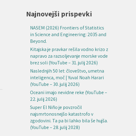
Najnovejši prispevki
NASEM (2026) Frontiers of Statistics
in Science and Engineering: 2035 and
Beyond.
Kitajska je pravkar rešila vodno krizo z
napravo za razsoljevanje morske vode
brez soli (YouTube – 31. julij 2026)
Naslednjih 50 let: človeštvo, umetna
inteligenca, moč | Yuval Noah Harari
(YouTube – 30. julij 2026)
Oceani imajo nevidne reke (YouTube –
22. julij 2026)
Super El Niño je povzročil
najsmrtonosnejšo katastrofo v
zgodovini. Ta pa bi lahko bila še hujša.
(YouTube – 28. julij 2028)