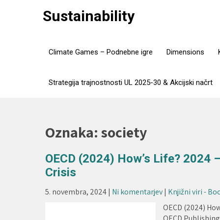
Skip
Sustainability
to
content
Climate Games – Podnebne igre
Dimensions
Strategija trajnostnosti UL 2025-30 & Akcijski načrt
Oznaka:
society
OECD (2024) How’s Life? 2024 – 
Crisis
5. novembra, 2024
|
Ni komentarjev
|
Knjižni viri - B
OECD (2024) How’s
OECD Publishing,