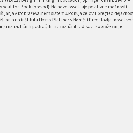
ds.) (2022) Design Thinking in Education, Springer Cham, 290 p. –
 About the Book (prevod): Na novo osvetljuje pozitivne možnosti
šljanja v izobraževalnem sistemu.Ponuja celovit pregled dejavnos
ljanja na inštitutu Hasso Plattner v Nemčiji.Predstavlja inovativn
nju na različnih področjih in z različnih vidikov. Izobraževanje