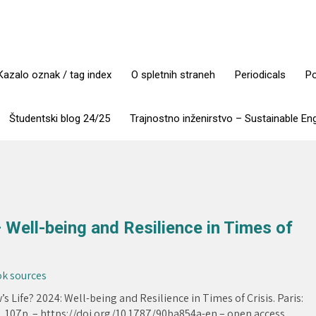
Kazalo oznak / tag index
O spletnih straneh
Periodicals
Po
Študentski blog 24/25
Trajnostno inženirstvo – Sustainable En
Well-being and Resilience in Times of
ook sources
 Life? 2024: Well-being and Resilience in Times of Crisis. Paris:
 107p. – https://doi.org/10.1787/90ba854a-en – open access