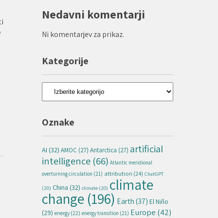
Nedavni komentarji
ti
e
Ni komentarjev za prikaz.
Kategorije
Kategorije
Oznake
artificial
AI
(32)
AMOC
(27)
Antarctica
(27)
intelligence
(66)
Atlantic meridional
attribution
(24)
overturning circulation
(21)
ChatGPT
climate
China
(32)
(20)
climate
(20)
change
(196)
Earth
(37)
El Niño
Europe
(42)
(29)
energy
(22)
energy transition
(21)