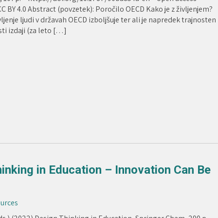
C BY 4.0 Abstract (povzetek): Poročilo OECD Kako je z življenjem?
ivljenje ljudi v državah OECD izboljšuje ter ali je napredek trajnosten
sti izdaji (za leto […]
inking in Education – Innovation Can Be
ources