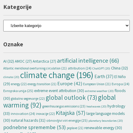
Kategorije
Kategorije
Oznake
artificial intelligence
(66)
AI
(32)
AMOC
(27)
Antarctica
(27)
China
(32)
attribution
(24)
Atlantic meridional overturning circulation
(21)
ChatGPT
(20)
climate change
(196)
Earth
(37)
El Niño
climate
(20)
Europe
(42)
(29)
energy
(22)
Evropa
(24)
energy transition
(21)
European Union
(21)
extreme event attribution
(30)
floods
Evropska unija
(25)
extreme weather
(20)
global
global outlook
(73)
(30)
globalno segrevanje
(22)
warming
(92)
hydrology
greenhouse gas emissions
(23)
heatwaves
(20)
Kitajska
(57)
(33)
large language models
innovation
(24)
inovacije
(22)
natural hazards
(31)
(30)
obnovljivi viri energije
(25)
planetary boundaries
(20)
podnebne spremembe
(53)
renewable energy
(30)
poplave
(21)