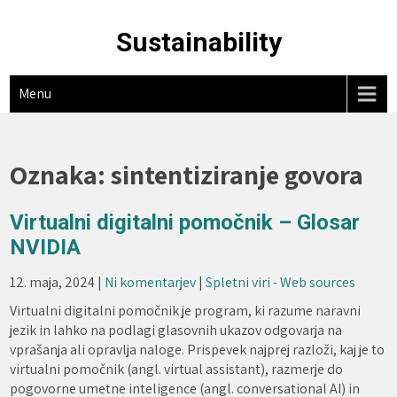
Skip
to
Sustainability
content
Menu
Oznaka:
sintentiziranje govora
Virtualni digitalni pomočnik – Glosar
NVIDIA
12. maja, 2024
|
Ni komentarjev
|
Spletni viri - Web sources
Virtualni digitalni pomočnik je program, ki razume naravni
jezik in lahko na podlagi glasovnih ukazov odgovarja na
vprašanja ali opravlja naloge. Prispevek najprej razloži, kaj je to
virtualni pomočnik (angl. virtual assistant), razmerje do
pogovorne umetne inteligence (angl. conversational AI) in