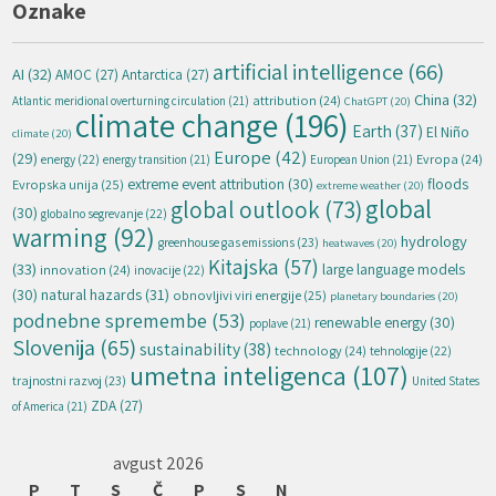
Oznake
artificial intelligence
(66)
AI
(32)
AMOC
(27)
Antarctica
(27)
China
(32)
attribution
(24)
Atlantic meridional overturning circulation
(21)
ChatGPT
(20)
climate change
(196)
Earth
(37)
El Niño
climate
(20)
Europe
(42)
(29)
energy
(22)
Evropa
(24)
energy transition
(21)
European Union
(21)
extreme event attribution
(30)
floods
Evropska unija
(25)
extreme weather
(20)
global
global outlook
(73)
(30)
globalno segrevanje
(22)
warming
(92)
hydrology
greenhouse gas emissions
(23)
heatwaves
(20)
Kitajska
(57)
(33)
large language models
innovation
(24)
inovacije
(22)
natural hazards
(31)
(30)
obnovljivi viri energije
(25)
planetary boundaries
(20)
podnebne spremembe
(53)
renewable energy
(30)
poplave
(21)
Slovenija
(65)
sustainability
(38)
technology
(24)
tehnologije
(22)
umetna inteligenca
(107)
trajnostni razvoj
(23)
United States
ZDA
(27)
of America
(21)
avgust 2026
P
T
S
Č
P
S
N