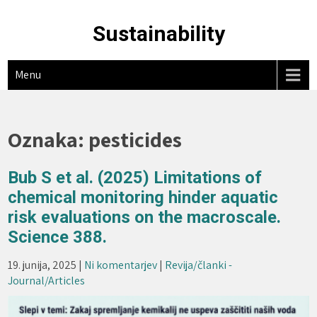
Skip
to
Sustainability
content
Menu
Oznaka:
pesticides
Bub S et al. (2025) Limitations of
chemical monitoring hinder aquatic
risk evaluations on the macroscale.
Science 388.
19. junija, 2025
|
Ni komentarjev
|
Revija/članki -
Journal/Articles