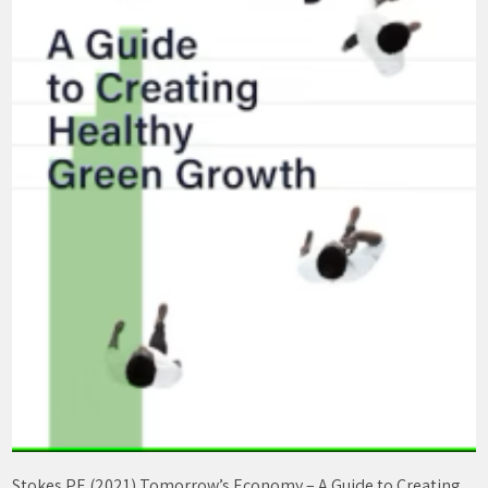
Stokes PE (2021) Tomorrow’s Economy – A Guide to Creating