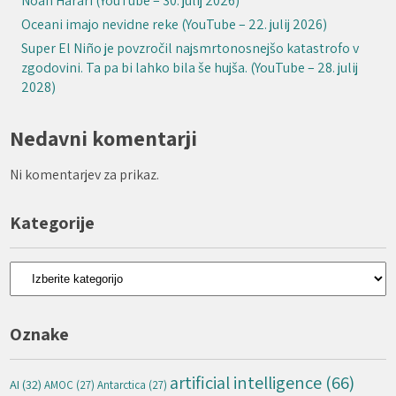
Noah Harari (YouTube – 30. julij 2026)
Oceani imajo nevidne reke (YouTube – 22. julij 2026)
Super El Niño je povzročil najsmrtonosnejšo katastrofo v
zgodovini. Ta pa bi lahko bila še hujša. (YouTube – 28. julij
2028)
Nedavni komentarji
Ni komentarjev za prikaz.
Kategorije
Kategorije
Oznake
artificial intelligence
(66)
AI
(32)
AMOC
(27)
Antarctica
(27)