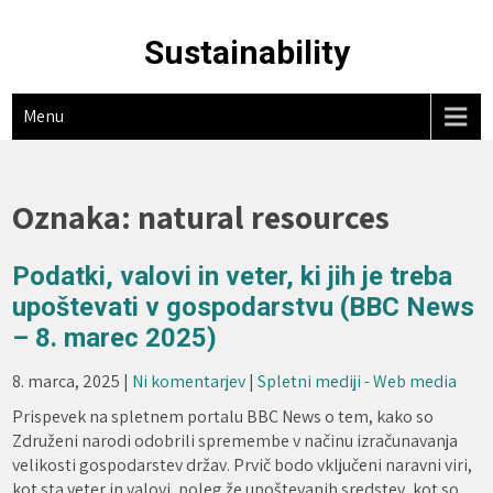
Skip
to
Sustainability
content
Menu
Oznaka:
natural resources
Podatki, valovi in veter, ki jih je treba
upoštevati v gospodarstvu (BBC News
– 8. marec 2025)
8. marca, 2025
|
Ni komentarjev
|
Spletni mediji - Web media
Prispevek na spletnem portalu BBC News o tem, kako so
Združeni narodi odobrili spremembe v načinu izračunavanja
velikosti gospodarstev držav. Prvič bodo vključeni naravni viri,
kot sta veter in valovi, poleg že upoštevanih sredstev, kot so