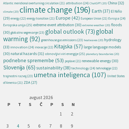
China
(32)
attribution
(24)
Atlantic meridional overturning circulation
(21)
ChatGPT
(20)
climate change
(196)
Earth
(37)
El Niño
climate
(20)
Europe
(42)
(29)
energy
(22)
Evropa
(24)
energy transition
(21)
European Union
(21)
extreme event attribution
(30)
floods
Evropska unija
(25)
extreme weather
(20)
global
global outlook
(73)
(30)
globalno segrevanje
(23)
warming
(92)
hydrology
greenhouse gas emissions
(23)
heatwaves
(20)
Kitajska
(57)
(33)
large language models
innovation
(24)
inovacije
(22)
natural hazards
(31)
(30)
obnovljivi viri energije
(25)
planetary boundaries
(20)
podnebne spremembe
(53)
renewable energy
(30)
poplave
(21)
Slovenija
(65)
sustainability
(38)
technology
(24)
tehnologije
(22)
umetna inteligenca
(107)
trajnostni razvoj
(23)
United States
ZDA
(27)
of America
(21)
avgust 2026
P
T
S
Č
P
S
N
1
2
3
4
5
6
7
8
9