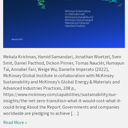
Mekala Krishnan, Hamid Samandari, Jonathan Woetzel, Sven
Smit, Daniel Pacthod, Dickon Pinner, Tomas Nauclér, Humayun
Tai, Annabel Farr, Weige Wu, Danielle Imperato (2022),
McKinsey Global Institute in collaboration with McKinsey
Sustainability and McKinsey’s Global Energy & Materials and
Advanced Industries Practices, 208 p.,
https://www.mckinsey.com/capabilities/sustainability/our-
insights/the-net-zero-transition-what-it-would-cost-what-it-
could-bring About the Report: Governments and companies
worldwide are pledging to achieve […]
Read More »