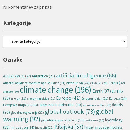
Ni komentarjev za prikaz.
Kategorije
Kategorije
Oznake
artificial intelligence
(66)
AI
(32)
AMOC
(27)
Antarctica
(27)
China
(32)
attribution
(24)
Atlantic meridional overturning circulation
(21)
ChatGPT
(20)
climate change
(196)
Earth
(37)
El Niño
climate
(20)
Europe
(42)
(29)
energy
(22)
Evropa
(24)
energy transition
(21)
European Union
(21)
extreme event attribution
(30)
floods
Evropska unija
(25)
extreme weather
(20)
global
global outlook
(73)
(30)
globalno segrevanje
(22)
warming
(92)
hydrology
greenhouse gas emissions
(23)
heatwaves
(20)
Kitajska
(57)
(33)
large language models
innovation
(24)
inovacije
(22)