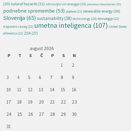
natural hazards
(31)
(30)
obnovljivi viri energije
(25)
planetary boundaries
(20)
podnebne spremembe
(53)
renewable energy
(30)
poplave
(21)
Slovenija
(65)
sustainability
(38)
technology
(24)
tehnologije
(22)
umetna inteligenca
(107)
trajnostni razvoj
(23)
United States
ZDA
(27)
of America
(21)
avgust 2026
P
T
S
Č
P
S
N
1
2
3
4
5
6
7
8
9
10
11
12
13
14
15
16
17
18
19
20
21
22
23
24
25
26
27
28
29
30
31