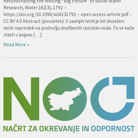
Reconstructing the Missing “Big Picture” of Social Water
Research, Water 16(13), 1792 –
https://doi.org/10.3390/w16131792 – open access article pdf –
CC BY 4.0 Abstract (povzetek): V zadnjih letih je bil dosežen
velik napredek na področju družbenih raziskav voda. To se kaže
zlasti v pojavu […]
Read More »