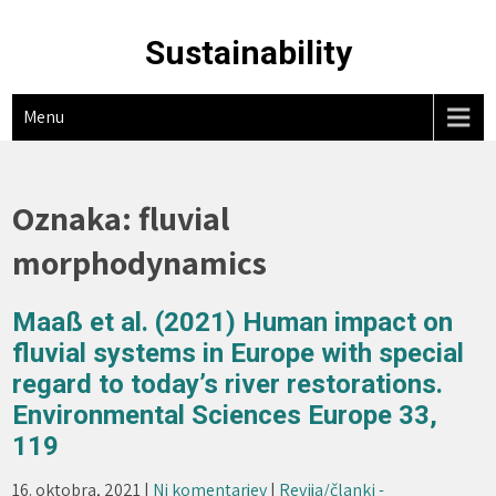
Skip
to
Sustainability
content
Menu
Oznaka:
fluvial
morphodynamics
Maaß et al. (2021) Human impact on
fluvial systems in Europe with special
regard to today’s river restorations.
Environmental Sciences Europe 33,
119
16. oktobra, 2021
|
Ni komentarjev
|
Revija/članki -