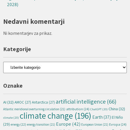
2028)
Nedavni komentarji
Ni komentarjev za prikaz.
Kategorije
Kategorije
Oznake
artificial intelligence
(66)
AI
(32)
AMOC
(27)
Antarctica
(27)
China
(32)
attribution
(24)
Atlantic meridional overturning circulation
(21)
ChatGPT
(20)
climate change
(196)
Earth
(37)
El Niño
climate
(20)
Europe
(42)
(29)
energy
(22)
Evropa
(24)
energy transition
(21)
European Union
(21)