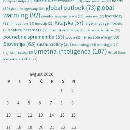
extreme event attribution
(30)
floods
Evropska unija
(25)
extreme weather
(20)
global
global outlook
(73)
(30)
globalno segrevanje
(23)
warming
(92)
hydrology
greenhouse gas emissions
(23)
heatwaves
(20)
Kitajska
(57)
(33)
large language models
innovation
(24)
inovacije
(22)
natural hazards
(31)
(30)
obnovljivi viri energije
(25)
planetary boundaries
(20)
podnebne spremembe
(53)
renewable energy
(30)
poplave
(21)
Slovenija
(65)
sustainability
(38)
technology
(24)
tehnologije
(22)
umetna inteligenca
(107)
trajnostni razvoj
(23)
United States
ZDA
(27)
of America
(21)
avgust 2026
P
T
S
Č
P
S
N
1
2
3
4
5
6
7
8
9
10
11
12
13
14
15
16
17
18
19
20
21
22
23