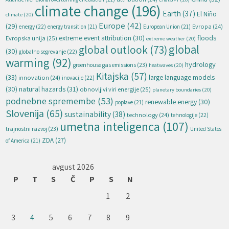
climate change
(196)
Earth
(37)
El Niño
climate
(20)
Europe
(42)
(29)
energy
(22)
Evropa
(24)
energy transition
(21)
European Union
(21)
extreme event attribution
(30)
floods
Evropska unija
(25)
extreme weather
(20)
global
global outlook
(73)
(30)
globalno segrevanje
(22)
warming
(92)
hydrology
greenhouse gas emissions
(23)
heatwaves
(20)
Kitajska
(57)
(33)
large language models
innovation
(24)
inovacije
(22)
natural hazards
(31)
(30)
obnovljivi viri energije
(25)
planetary boundaries
(20)
podnebne spremembe
(53)
renewable energy
(30)
poplave
(21)
Slovenija
(65)
sustainability
(38)
technology
(24)
tehnologije
(22)
umetna inteligenca
(107)
trajnostni razvoj
(23)
United States
ZDA
(27)
of America
(21)
avgust 2026
P
T
S
Č
P
S
N
1
2
3
4
5
6
7
8
9