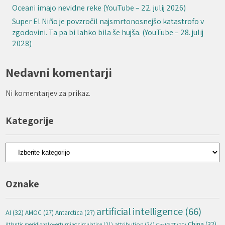
Oceani imajo nevidne reke (YouTube – 22. julij 2026)
Super El Niño je povzročil najsmrtonosnejšo katastrofo v
zgodovini. Ta pa bi lahko bila še hujša. (YouTube – 28. julij
2028)
Nedavni komentarji
Ni komentarjev za prikaz.
Kategorije
Kategorije
Oznake
artificial intelligence
(66)
AI
(32)
AMOC
(27)
Antarctica
(27)
China
(32)
attribution
(24)
Atlantic meridional overturning circulation
(21)
ChatGPT
(20)