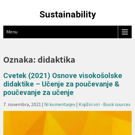
Skip
to
Sustainability
content
Menu
Oznaka:
didaktika
Cvetek (2021) Osnove visokošolske
didaktike – Učenje za poučevanje &
poučevanje za učenje
7. novembra, 2021
|
Ni komentarjev
|
Knjižni viri - Book sources