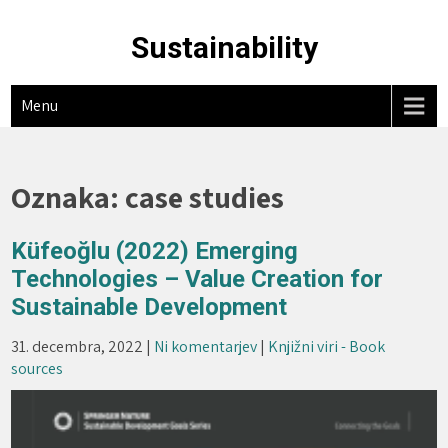
Skip
to
Sustainability
content
Menu
Oznaka:
case studies
Küfeoğlu (2022) Emerging
Technologies – Value Creation for
Sustainable Development
31. decembra, 2022
|
Ni komentarjev
|
Knjižni viri - Book
sources