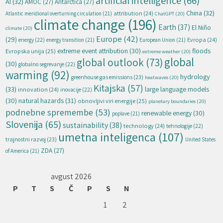
artificial intelligence
(66)
AI
(32)
AMOC
(27)
Antarctica
(27)
China
(32)
attribution
(24)
Atlantic meridional overturning circulation
(21)
ChatGPT
(20)
climate change
(196)
Earth
(37)
El Niño
climate
(20)
Europe
(42)
(29)
energy
(22)
Evropa
(24)
energy transition
(21)
European Union
(21)
extreme event attribution
(30)
floods
Evropska unija
(25)
extreme weather
(20)
global
global outlook
(73)
(30)
globalno segrevanje
(22)
warming
(92)
hydrology
greenhouse gas emissions
(23)
heatwaves
(20)
Kitajska
(57)
(33)
large language models
innovation
(24)
inovacije
(22)
natural hazards
(31)
(30)
obnovljivi viri energije
(25)
planetary boundaries
(20)
podnebne spremembe
(53)
renewable energy
(30)
poplave
(21)
Slovenija
(65)
sustainability
(38)
technology
(24)
tehnologije
(22)
umetna inteligenca
(107)
trajnostni razvoj
(23)
United States
ZDA
(27)
of America
(21)
avgust 2026
P
T
S
Č
P
S
N
1
2