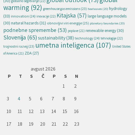
(30)
globalno segrevanje
(22)
warming
(92)
hydrology
greenhouse gas emissions
(23)
heatwaves
(20)
Kitajska
(57)
(33)
large language models
innovation
(24)
inovacije
(22)
natural hazards
(31)
(30)
obnovljivi viri energije
(25)
planetary boundaries
(20)
podnebne spremembe
(53)
renewable energy
(30)
poplave
(21)
Slovenija
(65)
sustainability
(38)
technology
(24)
tehnologije
(22)
umetna inteligenca
(107)
trajnostni razvoj
(23)
United States
ZDA
(27)
of America
(21)
avgust 2026
P
T
S
Č
P
S
N
1
2
3
4
5
6
7
8
9
10
11
12
13
14
15
16
17
18
19
20
21
22
23