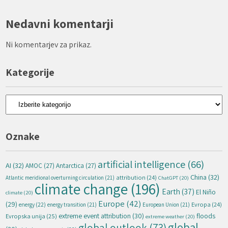
Nedavni komentarji
Ni komentarjev za prikaz.
Kategorije
Kategorije
Oznake
artificial intelligence
(66)
AI
(32)
AMOC
(27)
Antarctica
(27)
China
(32)
attribution
(24)
Atlantic meridional overturning circulation
(21)
ChatGPT
(20)
climate change
(196)
Earth
(37)
El Niño
climate
(20)
Europe
(42)
(29)
energy
(22)
Evropa
(24)
energy transition
(21)
European Union
(21)
extreme event attribution
(30)
floods
Evropska unija
(25)
extreme weather
(20)
global
global outlook
(73)