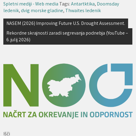
Spletni mediji - Web media
Tags:
Antartktika
,
Doomsday
ledenik
,
dvig morske gladine
,
Thwaites ledenik
Navigacija
NASEM (2026) Improving Future U.S. Drought Assessment.
prispevka
Rekordne skrajnosti zaradi segrevanja podnebja (YouTube –
6. julij 2026)
Išči