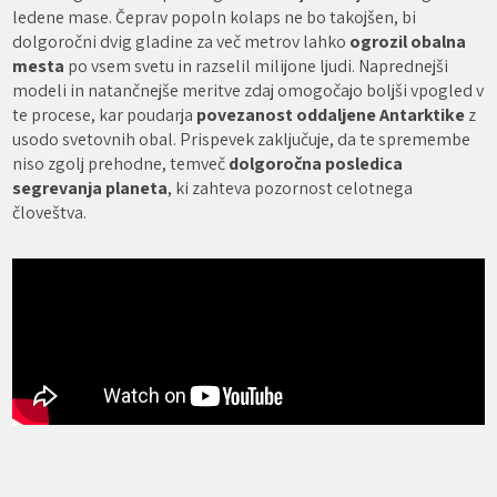
ledene mase. Čeprav popoln kolaps ne bo takojšen, bi
dolgoročni dvig gladine za več metrov lahko
ogrozil obalna
mesta
po vsem svetu in razselil milijone ljudi. Naprednejši
modeli in natančnejše meritve zdaj omogočajo boljši vpogled v
te procese, kar poudarja
povezanost oddaljene Antarktike
z
usodo svetovnih obal. Prispevek zaključuje, da te spremembe
niso zgolj prehodne, temveč
dolgoročna posledica
segrevanja planeta
, ki zahteva pozornost celotnega
človeštva.