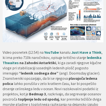
Video posnetek (12:54) na
YouTube
kanalu
Just Have a Think
,
ki ima preko 710k naročnikov, opisuje kritično stanje
ledenika
Thwaites
na Zahodni Antarktiki
, ki ga zaradi njegove ključne
vloge pri stabilizaciji sosednjih ledenih plošč pogosto
imenujejo
“ledenik sodnega dne”
(angl. Doomsday glacier).
Znanstveniki opozarjajo, da bi se njegova
plavajoča ledena
polica
lahko porušila v zelo kratkem času, kar bi pospešilo
drsenje celinskega ledu v ocean. Novi raziskovalni podatki iz
projektov, kot je
Bedmap 3
, razkrivajo, da segrevanje oceanov
povzroča
topljenje ledu od spodaj
, kar premika težišče dviga
morske gladine s toplotnega raztezanja na dejansko izgubo