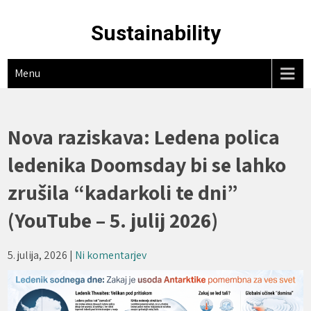
Skip
to
Sustainability
content
Menu
Nova raziskava: Ledena polica
ledenika Doomsday bi se lahko
zrušila “kadarkoli te dni”
(YouTube – 5. julij 2026)
5. julija, 2026
|
Ni komentarjev