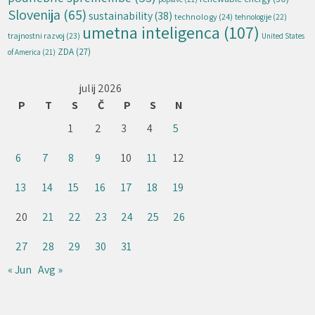
Slovenija
(65)
sustainability
(38)
technology
(24)
tehnologije
(22)
umetna inteligenca
(107)
trajnostni razvoj
(23)
United States
ZDA
(27)
of America
(21)
julij 2026
P
T
S
Č
P
S
N
1
2
3
4
5
6
7
8
9
10
11
12
13
14
15
16
17
18
19
20
21
22
23
24
25
26
27
28
29
30
31
« Jun
Avg »