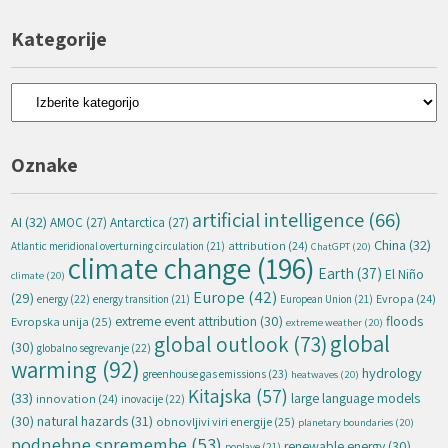
Kategorije
Kategorije
Oznake
artificial intelligence
(66)
AI
(32)
AMOC
(27)
Antarctica
(27)
China
(32)
attribution
(24)
Atlantic meridional overturning circulation
(21)
ChatGPT
(20)
climate change
(196)
Earth
(37)
El Niño
climate
(20)
Europe
(42)
(29)
energy
(22)
Evropa
(24)
energy transition
(21)
European Union
(21)
extreme event attribution
(30)
floods
Evropska unija
(25)
extreme weather
(20)
global
global outlook
(73)
(30)
globalno segrevanje
(22)
warming
(92)
hydrology
greenhouse gas emissions
(23)
heatwaves
(20)
Kitajska
(57)
(33)
large language models
innovation
(24)
inovacije
(22)
natural hazards
(31)
(30)
obnovljivi viri energije
(25)
planetary boundaries
(20)
podnebne spremembe
(53)
renewable energy
(30)
poplave
(21)