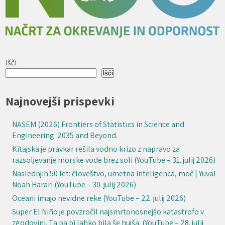
Išči
Išči
Najnovejši prispevki
NASEM (2026) Frontiers of Statistics in Science and
Engineering: 2035 and Beyond.
Kitajska je pravkar rešila vodno krizo z napravo za
razsoljevanje morske vode brez soli (YouTube – 31. julij 2026)
Naslednjih 50 let: človeštvo, umetna inteligenca, moč | Yuval
Noah Harari (YouTube – 30. julij 2026)
Oceani imajo nevidne reke (YouTube – 22. julij 2026)
Super El Niño je povzročil najsmrtonosnejšo katastrofo v
zgodovini. Ta pa bi lahko bila še hujša. (YouTube – 28. julij