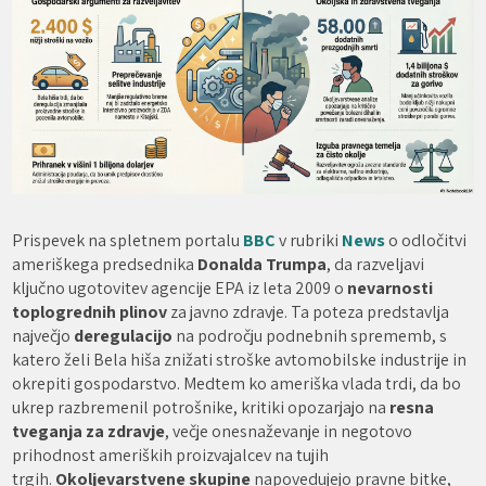
Prispevek na spletnem portalu
BBC
v rubriki
News
o odločitvi
ameriškega predsednika
Donalda Trumpa
, da razveljavi
ključno ugotovitev agencije EPA iz leta 2009 o
nevarnosti
toplogrednih plinov
za javno zdravje. Ta poteza predstavlja
največjo
deregulacijo
na področju podnebnih sprememb, s
katero želi Bela hiša znižati stroške avtomobilske industrije in
okrepiti gospodarstvo. Medtem ko ameriška vlada trdi, da bo
ukrep razbremenil potrošnike, kritiki opozarjajo na
resna
tveganja za zdravje
, večje onesnaževanje in negotovo
prihodnost ameriških proizvajalcev na tujih
trgih.
Okoljevarstvene skupine
napovedujejo pravne bitke,