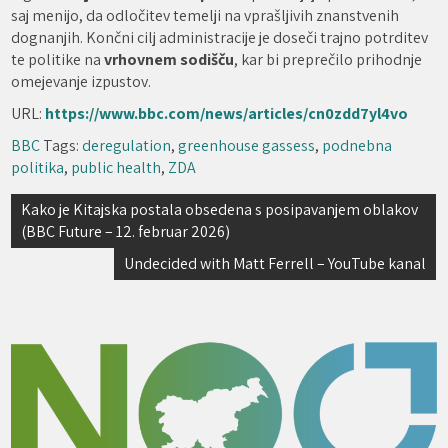
saj menijo, da odločitev temelji na vprašljivih znanstvenih
dognanjih. Končni cilj administracije je doseči trajno potrditev
te politike na
vrhovnem sodišču
, kar bi preprečilo prihodnje
omejevanje izpustov.
URL:
https://www.bbc.com/news/articles/cn0zdd7yl4vo
BBC
Tags:
deregulation
,
greenhouse gassess
,
podnebna
politika
,
public health
,
ZDA
Navigacija
Kako je Kitajska postala obsedena s posipavanjem oblakov
(BBC Future – 12. februar 2026)
prispevka
Undecided with Matt Ferrell – YouTube kanal