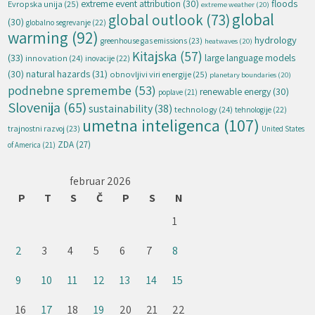
extreme event attribution
(30)
floods
Evropska unija
(25)
extreme weather
(20)
global
global outlook
(73)
(30)
globalno segrevanje
(22)
warming
(92)
hydrology
greenhouse gas emissions
(23)
heatwaves
(20)
Kitajska
(57)
(33)
large language models
innovation
(24)
inovacije
(22)
natural hazards
(31)
(30)
obnovljivi viri energije
(25)
planetary boundaries
(20)
podnebne spremembe
(53)
renewable energy
(30)
poplave
(21)
Slovenija
(65)
sustainability
(38)
technology
(24)
tehnologije
(22)
umetna inteligenca
(107)
trajnostni razvoj
(23)
United States
ZDA
(27)
of America
(21)
februar 2026
P
T
S
Č
P
S
N
1
2
3
4
5
6
7
8
9
10
11
12
13
14
15
16
17
18
19
20
21
22