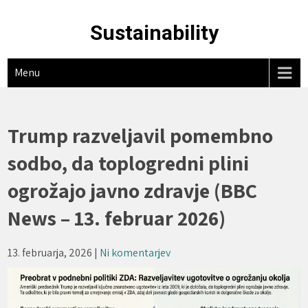
Skip
to
Sustainability
content
Menu
Trump razveljavil pomembno
sodbo, da toplogredni plini
ogrožajo javno zdravje (BBC
News – 13. februar 2026)
13. februarja, 2026
|
Ni komentarjev