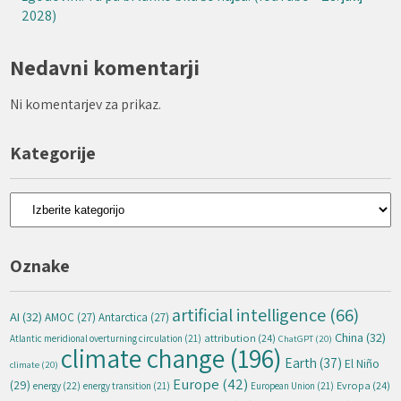
2028)
Nedavni komentarji
Ni komentarjev za prikaz.
Kategorije
Kategorije
Oznake
artificial intelligence
(66)
AI
(32)
AMOC
(27)
Antarctica
(27)
China
(32)
attribution
(24)
Atlantic meridional overturning circulation
(21)
ChatGPT
(20)
climate change
(196)
Earth
(37)
El Niño
climate
(20)
Europe
(42)
(29)
energy
(22)
Evropa
(24)
energy transition
(21)
European Union
(21)