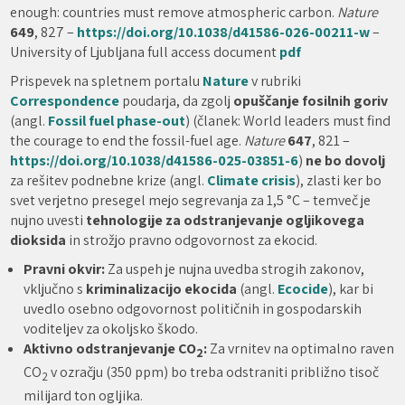
enough: countries must remove atmospheric carbon.
Nature
649
, 827 –
https://doi.org/10.1038/d41586-026-00211-w
–
University of Ljubljana full access document
pdf
Prispevek na spletnem portalu
Nature
v rubriki
Correspondence
poudarja, da zgolj
opuščanje fosilnih goriv
(angl.
Fossil fuel phase-out
) (članek: World leaders must find
the courage to end the fossil-fuel age.
Nature
647
, 821 –
https://doi.org/10.1038/d41586-025-03851-6
)
ne bo dovolj
za rešitev podnebne krize (angl.
Climate crisis
), zlasti ker bo
svet verjetno presegel mejo segrevanja za 1,5 °C – temveč je
nujno uvesti
tehnologije za odstranjevanje ogljikovega
dioksida
in strožjo pravno odgovornost za ekocid.
Pravni okvir:
Za uspeh je nujna uvedba strogih zakonov,
vključno s
kriminalizacijo ekocida
(angl.
Ecocide
), kar bi
uvedlo osebno odgovornost političnih in gospodarskih
voditeljev za okoljsko škodo.
Aktivno odstranjevanje CO
:
Za vrnitev na optimalno raven
2
CO
v ozračju (350 ppm) bo treba odstraniti približno tisoč
2
milijard ton ogljika.