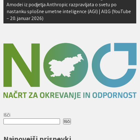
Amodei iz podjetja Anthropic razpravljata o svetu po
nastanku splošne umetne inteligence (AGI) | AI1G (YouTube
– 20. januar 2026)
Išči
Išči
Najnovejši prispevki