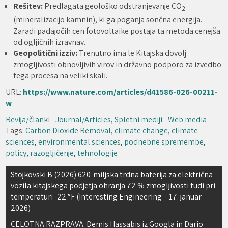
Rešitev:
Predlagata geološko odstranjevanje CO
2
(mineralizacijo kamnin), ki ga poganja sončna energija.
Zaradi padajočih cen fotovoltaike postaja ta metoda cenejša
od ogljičnih izravnav.
Geopolitični izziv:
Trenutno ima le Kitajska dovolj
zmogljivosti obnovljivih virov in državno podporo za izvedbo
tega procesa na veliki skali.
URL:
https://www.nature.com/articles/d41586-026-00211-
w
Revija/članki - Journal/Articles
,
Spletni mediji - Web media
Tags:
Carbon Dioxide Removal
,
climate change
,
climate
sciences
,
environmental sciences
,
podnebne spremembe
,
policy
,
razogljičenje
,
tehnologije
Navigacija
Stojkovski B (2026) 620-miljska trdna baterija za električna
vozila kitajskega podjetja ohranja 72 % zmogljivosti tudi pri
prispevka
temperaturi -22 °F (Interesting Engineering – 17. januar
2026)
CELOTNA RAZPRAVA: Demis Hassabis iz Googla in Dario