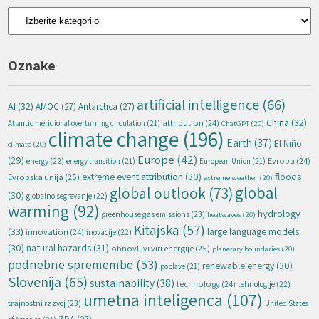
Kategorije
Oznake
artificial intelligence
(66)
AI
(32)
AMOC
(27)
Antarctica
(27)
China
(32)
attribution
(24)
Atlantic meridional overturning circulation
(21)
ChatGPT
(20)
climate change
(196)
Earth
(37)
El Niño
climate
(20)
Europe
(42)
(29)
energy
(22)
Evropa
(24)
energy transition
(21)
European Union
(21)
extreme event attribution
(30)
floods
Evropska unija
(25)
extreme weather
(20)
global
global outlook
(73)
(30)
globalno segrevanje
(22)
warming
(92)
hydrology
greenhouse gas emissions
(23)
heatwaves
(20)
Kitajska
(57)
(33)
large language models
innovation
(24)
inovacije
(22)
natural hazards
(31)
(30)
obnovljivi viri energije
(25)
planetary boundaries
(20)
podnebne spremembe
(53)
renewable energy
(30)
poplave
(21)
Slovenija
(65)
sustainability
(38)
technology
(24)
tehnologije
(22)
umetna inteligenca
(107)
trajnostni razvoj
(23)
United States