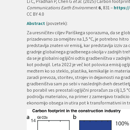
Li C, Pradhan P, Chen G
et al.
(2025) Carbon footprint 
Communications Earth Environ
ment
6
, 831 –
https:/
CC BY 4.0
Abstract
(povzetek):
Za uresničitev ciljev Pariškega sporazuma, da se glob
prizadevamo za omejitev na 1,5 °C, je potrebno hitr
predstavlja znaten vir emisij, kar predstavlja izziv za
gradnje globalnega gradbenega okolja v zadnjih treh 
da se je globalni ogljični odtis gradbeništva v zadnji
kot podvojil. Leta 2022 je več kot polovica emisij ogl
medtem ko so steklo, plastika, kemikalije in material
zaradi prevoza, storitev, strojev in dejavnosti na grad
gradbeništva sam po sebi v naslednjih dveh desetletjih
bo porabil ves preostali ogljični proračun za cilj 1,5
področju materialov, na primer z zamenjavo tradicion
ekonomijo obsega in utira pot k transformativni in t