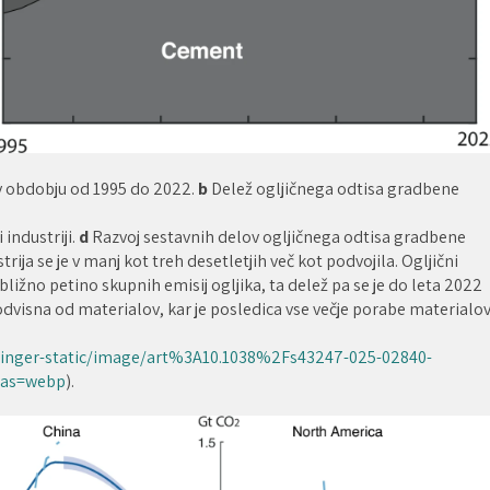
 v obdobju od 1995 do 2022.
b
Delež ogljičnega odtisa gradbene
 industriji.
d
Razvoj sestavnih delov ogljičnega odtisa gradbene
ija se je v manj kot treh desetletjih več kot podvojila. Ogljični
ibližno petino skupnih emisij ogljika, ta delež pa se je do leta 2022
odvisna od materialov, kar je posledica vse večje porabe materialov
pringer-static/image/art%3A10.1038%2Fs43247-025-02840-
?as=webp
).