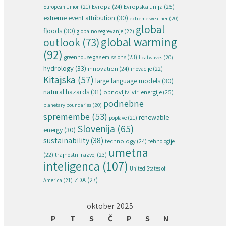
Evropska unija
(25)
Evropa
(24)
European Union
(21)
extreme event attribution
(30)
extreme weather
(20)
global
floods
(30)
globalno segrevanje
(22)
global warming
outlook
(73)
(92)
greenhouse gas emissions
(23)
heatwaves
(20)
hydrology
(33)
innovation
(24)
inovacije
(22)
Kitajska
(57)
large language models
(30)
natural hazards
(31)
obnovljivi viri energije
(25)
podnebne
planetary boundaries
(20)
spremembe
(53)
renewable
poplave
(21)
Slovenija
(65)
energy
(30)
sustainability
(38)
technology
(24)
tehnologije
umetna
(22)
trajnostni razvoj
(23)
inteligenca
(107)
United States of
ZDA
(27)
America
(21)
oktober 2025
P
T
S
Č
P
S
N