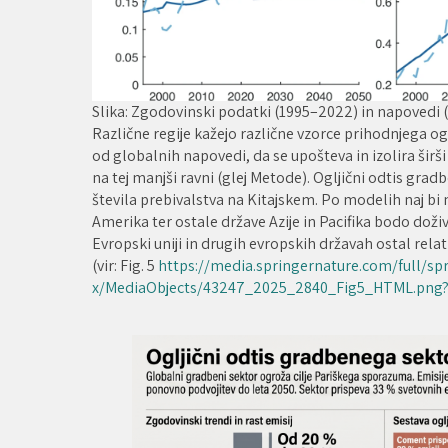
Slika: Zgodovinski podatki (1995–2022) in napovedi 
Različne regije kažejo različne vzorce prihodnjega o
od globalnih napovedi, da se upošteva in izolira širši
na tej manjši ravni (glej Metode). Ogljični odtis gr
števila prebivalstva na Kitajskem. Po modelih naj bi na
Amerika ter ostale države Azije in Pacifika bodo doživ
Evropski uniji in drugih evropskih državah ostal rel
(vir: Fig. 5
https://media.springernature.com/full/s
x/MediaObjects/43247_2025_2840_Fig5_HTML.png