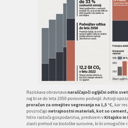
Raziskava obravnava
naraščajoči ogljični odtis s
naj bi se do leta 2050 ponovno podvojil. Avtorji opoz
proračun za omejitev segrevanja na 1,5 °C
, kar re
povzročajo
netrajnostni materiali, kot so cement,
hitro rastoča gospodarstva, predvsem v
Kitajsko in 
zlasti prehod na biološke surovine, ki bi omogočile 