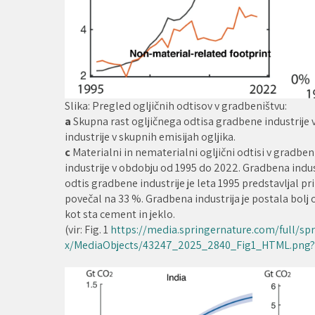
Slika: Pregled ogljičnih odtisov v gradbeništvu:
a
Skupna rast ogljičnega odtisa gradbene industrije
industrije v skupnih emisijah ogljika.
c
Materialni in nematerialni ogljični odtisi v gradbeni
industrije v obdobju od 1995 do 2022. Gradbena industr
odtis gradbene industrije je leta 1995 predstavljal pr
povečal na 33 %. Gradbena industrija je postala bolj 
kot sta cement in jeklo.
(vir: Fig. 1
https://media.springernature.com/full/s
x/MediaObjects/43247_2025_2840_Fig1_HTML.png