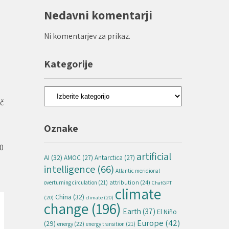
.
Nedavni komentarji
Ni komentarjev za prikaz.
Kategorije
Kategorije
eč
Oznake
50
artificial
AI
(32)
AMOC
(27)
Antarctica
(27)
intelligence
(66)
Atlantic meridional
attribution
(24)
overturning circulation
(21)
ChatGPT
climate
China
(32)
(20)
climate
(20)
change
(196)
Earth
(37)
El Niño
Europe
(42)
(29)
energy
(22)
energy transition
(21)