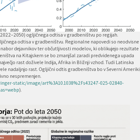
(2022–2050) ogljičnega odtisa v gradbeništvu po regijah.
gljičnega odtisa v gradbeništvu. Regionalne napovedi so neodvisne
 nabor dejavnikov ter občutljivosti modelov, ki oblikujejo rezultate
adbeništva na Kitajskem se bo zmanjšal zaradi predvidenega upada
jvečjo rast doživele Indija, Afrika in Bližnji vzhod. Tudi Latinska
ele nadaljnjo rast. Ogljični odtis gradbeništva bo v Severni Ameriki
ativno nespremenjen.
pringer-static/image/art%3A10.1038%2Fs43247-025-02840-
?as=webp
).