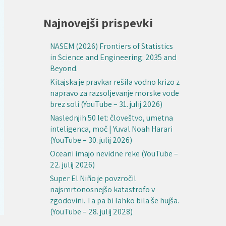
Najnovejši prispevki
NASEM (2026) Frontiers of Statistics
in Science and Engineering: 2035 and
Beyond.
Kitajska je pravkar rešila vodno krizo z
napravo za razsoljevanje morske vode
brez soli (YouTube – 31. julij 2026)
Naslednjih 50 let: človeštvo, umetna
inteligenca, moč | Yuval Noah Harari
(YouTube – 30. julij 2026)
Oceani imajo nevidne reke (YouTube –
22. julij 2026)
Super El Niño je povzročil
najsmrtonosnejšo katastrofo v
zgodovini. Ta pa bi lahko bila še hujša.
(YouTube – 28. julij 2028)