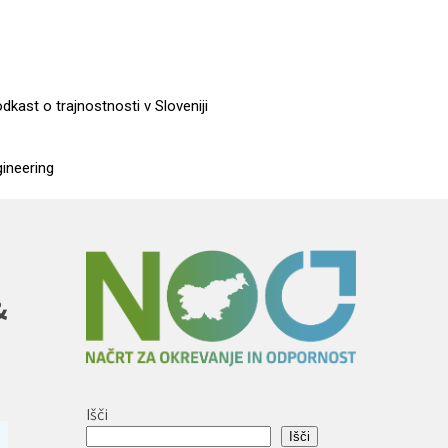
dkast o trajnostnosti v Sloveniji
gineering
&
Išči
Išči