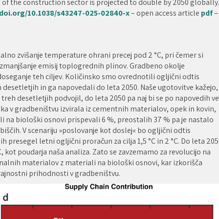
of the construction sector is projected to double by 2050 globally
/doi.org/10.1038/s43247-025-02840-x
– open access article
pdf
–
alno zvišanje temperature ohrani precej pod 2 °C, pri čemer si
o zmanjšanje emisij toplogrednih plinov. Gradbeno okolje
 doseganje teh ciljev. Količinsko smo ovrednotili ogljični odtis
desetletjih in ga napovedali do leta 2050. Naše ugotovitve kažejo,
h treh desetletjih podvojil, do leta 2050 pa naj bi se po napovedih v
jika v gradbeništvu izvirala iz cementnih materialov, opek in kovin,
i na biološki osnovi prispevali 6 %, preostalih 37 % pa je nastalo
biščih. V scenariju »poslovanje kot doslej« bo ogljični odtis
 presegel letni ogljični proračun za cilja 1,5 °C in 2 °C. Do leta 20
 °C, kot poudarja naša analiza. Zato se zavzemamo za revolucijo na
alnih materialov z materiali na biološki osnovi, kar izkorišča
rajnostni prihodnosti v gradbeništvu.