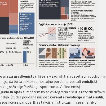
vetovnega gradbeništva
, ki se je v zadnjih treh desetletjih podvojil i
arjajo, da bo ta sektor samostojno porabil preostali
emisijski
sno ogroža cilje Pariškega sporazuma. Večino emisij
 jeklo in opeka
, medtem ko se vpliv gradnje seli iz razvitih držav v
Indijo
. Študija poudarja nujnost
korenite revolucije v materialih
,
razogljičenje panoge. Brez takojšnjih strukturnih sprememb v