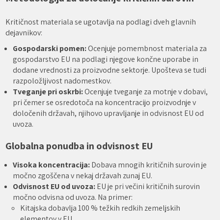
Kritičnost materiala se ugotavlja na podlagi dveh glavnih
dejavnikov:
Gospodarski pomen:
Ocenjuje pomembnost materiala za
gospodarstvo EU na podlagi njegove končne uporabe in
dodane vrednosti za proizvodne sektorje. Upošteva se tudi
razpoložljivost nadomestkov.
Tveganje pri oskrbi:
Ocenjuje tveganje za motnje v dobavi,
pri čemer se osredotoča na koncentracijo proizvodnje v
določenih državah, njihovo upravljanje in odvisnost EU od
uvoza.
Globalna ponudba in odvisnost EU
Visoka koncentracija:
Dobava mnogih kritičnih surovin je
močno zgoščena v nekaj državah zunaj EU.
Odvisnost EU od uvoza:
EU je pri večini kritičnih surovin
močno odvisna od uvoza. Na primer:
Kitajska dobavlja 100 % težkih redkih zemeljskih
elementov v EU.