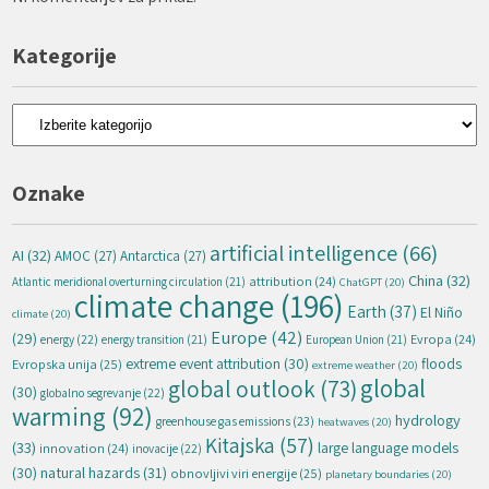
Kategorije
Kategorije
Oznake
artificial intelligence
(66)
AI
(32)
AMOC
(27)
Antarctica
(27)
China
(32)
attribution
(24)
Atlantic meridional overturning circulation
(21)
ChatGPT
(20)
climate change
(196)
Earth
(37)
El Niño
climate
(20)
Europe
(42)
(29)
energy
(22)
Evropa
(24)
energy transition
(21)
European Union
(21)
extreme event attribution
(30)
floods
Evropska unija
(25)
extreme weather
(20)
global
global outlook
(73)
(30)
globalno segrevanje
(22)
warming
(92)
hydrology
greenhouse gas emissions
(23)
heatwaves
(20)
Kitajska
(57)
(33)
large language models
innovation
(24)
inovacije
(22)
natural hazards
(31)
(30)
obnovljivi viri energije
(25)
planetary boundaries
(20)