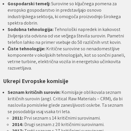
Gospodarski temelj:
Surovine so ključnega pomena za
evropsko gospodarstvo in predstavljajo osnovo
industrijskega sektorja, ki omogoča proizvodnjo širokega
spektra dobrin.
Sodobna tehnologija:
Tehnološki napredek in kakovost
življenja sta odvisna od vse večjega števila surovin. Pametni
telefon lahko na primer vsebuje do 50 različnih vrst kovin.
Čiste tehnologije:
Kritične surovine so nenadomestljive
komponente v okoljskih tehnologijah, kot so sončni paneli,
vetrne turbine, električna vozila in energetsko učinkovita
razsvetljava.
Ukrepi Evropske komisije
Seznam kritičnih surovin:
Komisija je oblikovala seznam
kritičnih surovin (angl. Critical Raw Materials – CRM), da bi
naslovila pomisleke glede zanesljivosti oskrbe. Ta seznam
se posodablja vsaj vsaka tri leta.
2011:
Prvi seznam s 14 kritičnimi surovinami.
2014:
Drugi seznam z 20 kritičnimi surovinami.
2017:
Tretji seznam s 27 kritičnimi surovinami.