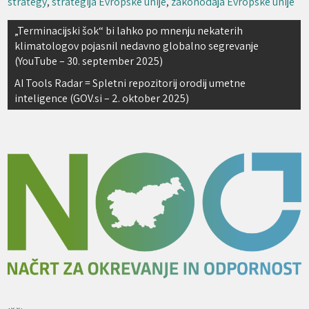
strategy
,
strategija Evropske unije
,
zakonodaja Evropske unije
Navigacija
„Terminacijski šok“ bi lahko po mnenju nekaterih
klimatologov pojasnil nedavno globalno segrevanje
prispevka
(YouTube – 30. september 2025)
AI Tools Radar = Spletni repozitorij orodij umetne
inteligence (GOV.si – 2. oktober 2025)