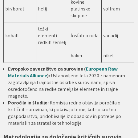
kovine
bir/borat
helij
platinske
volfram
skupine
težki
kobalt
elementi
fosfatna ruda
vanadij
redkih zemelj
baker
nikelj
Evropsko zavezništvo za surovine (
European Raw
Materials Alliance
):
Ustanovljeno leta 2020 z namenom
zagotavljanja trajnostne oskrbe s surovinami, sprva
osredotočeno na redke zemeljske elemente in trajne
magnete.
Poročila in študije:
Komisija redno objavlja poročila o
kritičnih surovinah, ki pokrivajo teme, kot so krožno
gospodarstvo, pridobivanje iz odpadkov in potrebe po
materialih za strateške tehnologije.
Metodologija za določanje kritičnih surovin