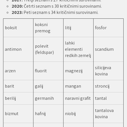
2020:
Četrti seznam s 30 kritičnimi surovinami.
2023:
Peti seznam s 34 kritičnimi surovinami.
koksni
boksit
litij
fosfor
premog
lahki
polevit
antimon
elementi
scandium
(feldspar)
redkih zemelj
silicijeva
arzen
fluorit
magnezij
kovina
barit
galij
mangan
stroncij
berilij
germanih
naravni grafit
tantal
tantalova
bizmut
hafnij
niobij
kovina