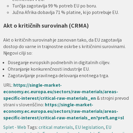
Turčija zagotavlja 99 % potreb EU po boru.
Južna Afrika dobavlja 71 % platine, ki jo potrebuje EU.
Akt o kritičnih surovinah (CRMA)
Akt o kritičnih surovinah je zasnovan tako, da EU zagotavlja
dostop do varne in trajnostne oskrbe s kritičnimi surovinami.
Njegovi cilji so:
Doseganje evropskih podnebnih in digitalnih ciljev.
Ohranjanje konkurenčnosti industrije EU.
Zagotavljanje pravilnega delovanja enotnega trga.
URL:
https://single-market-
economy.ec.europa.eu/sectors/raw-materials/areas-
specific-interest/critical-raw-materials_en
& strojni prevod
strani v slovenščino:
https://single-market-
economy.ec.europa.eu/sectors/raw-materials/areas-
specific-interest/critical-raw-materials_en?prefLang=sl
Splet - Web
Tags:
critical materials
,
EU legislation
,
EU