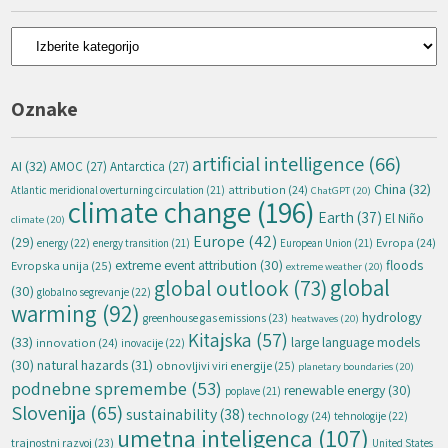
Kategorije
Oznake
artificial intelligence
(66)
AI
(32)
AMOC
(27)
Antarctica
(27)
China
(32)
attribution
(24)
Atlantic meridional overturning circulation
(21)
ChatGPT
(20)
climate change
(196)
Earth
(37)
El Niño
climate
(20)
Europe
(42)
(29)
energy
(22)
Evropa
(24)
energy transition
(21)
European Union
(21)
extreme event attribution
(30)
floods
Evropska unija
(25)
extreme weather
(20)
global
global outlook
(73)
(30)
globalno segrevanje
(22)
warming
(92)
hydrology
greenhouse gas emissions
(23)
heatwaves
(20)
Kitajska
(57)
(33)
large language models
innovation
(24)
inovacije
(22)
natural hazards
(31)
(30)
obnovljivi viri energije
(25)
planetary boundaries
(20)
podnebne spremembe
(53)
renewable energy
(30)
poplave
(21)
Slovenija
(65)
sustainability
(38)
technology
(24)
tehnologije
(22)
umetna inteligenca
(107)
trajnostni razvoj
(23)
United States