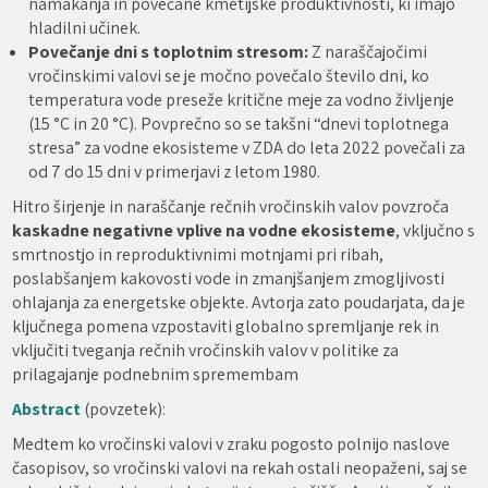
namakanja in povečane kmetijske produktivnosti, ki imajo
hladilni učinek.
Povečanje dni s toplotnim stresom:
Z naraščajočimi
vročinskimi valovi se je močno povečalo število dni, ko
temperatura vode preseže kritične meje za vodno življenje
(15 °C in 20 °C). Povprečno so se takšni “dnevi toplotnega
stresa” za vodne ekosisteme v ZDA do leta 2022 povečali za
od 7 do 15 dni v primerjavi z letom 1980.
Hitro širjenje in naraščanje rečnih vročinskih valov povzroča
kaskadne negativne vplive na vodne ekosisteme
, vključno s
smrtnostjo in reproduktivnimi motnjami pri ribah,
poslabšanjem kakovosti vode in zmanjšanjem zmogljivosti
ohlajanja za energetske objekte. Avtorja zato poudarjata, da je
ključnega pomena vzpostaviti globalno spremljanje rek in
vključiti tveganja rečnih vročinskih valov v politike za
prilagajanje podnebnim spremembam
Abstract
(povzetek):
Medtem ko vročinski valovi v zraku pogosto polnijo naslove
časopisov, so vročinski valovi na rekah ostali neopaženi, saj se