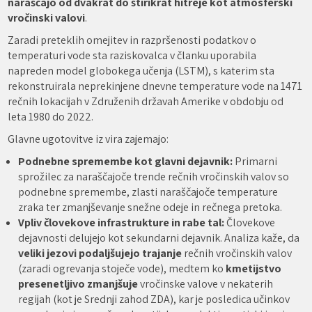
naraščajo od dvakrat do štirikrat hitreje kot atmosferski
vročinski valovi
.
Zaradi preteklih omejitev in razpršenosti podatkov o
temperaturi vode sta raziskovalca v članku uporabila
napreden model globokega učenja (LSTM), s katerim sta
rekonstruirala neprekinjene dnevne temperature vode na 1471
rečnih lokacijah v Združenih državah Amerike v obdobju od
leta 1980 do 2022.
Glavne ugotovitve iz vira zajemajo:
Podnebne spremembe kot glavni dejavnik:
Primarni
sprožilec za naraščajoče trende rečnih vročinskih valov so
podnebne spremembe, zlasti naraščajoče temperature
zraka ter zmanjševanje snežne odeje in rečnega pretoka.
Vpliv človekove infrastrukture in rabe tal:
Človekove
dejavnosti delujejo kot sekundarni dejavnik. Analiza kaže, da
veliki jezovi podaljšujejo trajanje
rečnih vročinskih valov
(zaradi ogrevanja stoječe vode), medtem ko
kmetijstvo
presenetljivo zmanjšuje
vročinske valove v nekaterih
regijah (kot je Srednji zahod ZDA), kar je posledica učinkov