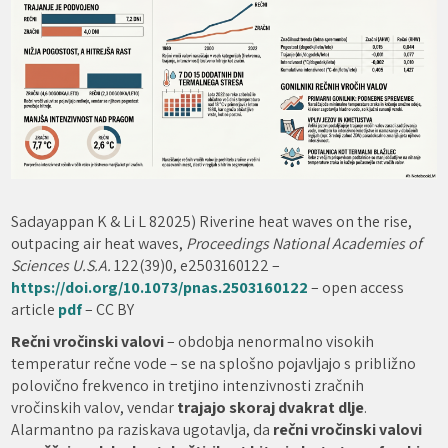
Sadayappan K & Li L 82025) Riverine heat waves on the rise,
outpacing air heat waves,
Proceedings National Academies of
Sciences U.S.A.
122(39)0, e2503160122 –
https://doi.org/10.1073/pnas.2503160122
– open access
article
pdf
– CC BY
Rečni vročinski valovi
– obdobja nenormalno visokih
temperatur rečne vode – se na splošno pojavljajo s približno
polovično frekvenco in tretjino intenzivnosti zračnih
vročinskih valov, vendar
trajajo skoraj dvakrat dlje
.
Alarmantno pa raziskava ugotavlja, da
rečni vročinski valovi