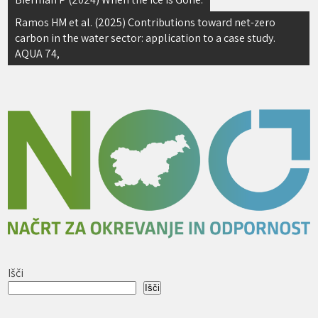
prispevka
Ramos HM et al. (2025) Contributions toward net-zero
carbon in the water sector: application to a case study.
AQUA 74,
Išči
Išči