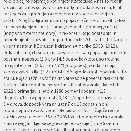
reke običajno dojemajo kot prijetna zatočišča. Analizo rečnih
vročinskih valov so ovirali razdrobljeni podatkovni nizi, kljub
razširjenosti spremljanja temperature vode s senzorji in
sateliti. V tej študiji analiziramo pojave rečnih vročinskih valov
z usposabljanjem enega samega modela globokega učenja
(long short-term memory) in rekonstrukcijo doslednih in
neprekinjenih dnevnih temperatur vode (WT) na 1471 lokacijah
v kontinentalnih Združenih državah Amerike (1980–2022).
Pokazali smo, da se vročinski valovi v rekah pojavljajo približno
pol manj pogosto (2,3 proti 4,6 dogodkov/leto), so tretjino
manj intenzivni (2,6 proti 7,7 °C/dogodek), vendar trajajo
skoraj dvakrat dlje (7,2 proti 4,0 d/dogodek) kot vročinski vali v
zraku. Pojavi rečnih vročinskih valov so se povečali dvakrat do
štirikrat hitreje kot pojavi vročinskih valov v zraku, kar v letu
2022 v primerjavi z letom 1980 pomeni dodatnih 1,8
dogodka/leto v pogostosti, 0,43 °C/dogodek v intenzivnosti,
3,4 dneva/dogodek v trajanju ter 7 do 15 dodatnih dni
toplotnega stresa za vodne ekosisteme. Naraščajoče rečne
vročinske valove so v 65 do 76 % lokacij prehitele tiste v zraku,
zlasti v regijah, kjer se segrevanje pospešuje (npr. v Skalnih
gorah). Trende rečnih vročinskih valov poganjajo predvsem