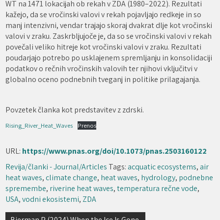
WT na 1471 lokacijah ob rekah v ZDA (1980–2022). Rezultati
kažejo, da se vročinski valovi v rekah pojavljajo redkeje in so
manj intenzivni, vendar trajajo skoraj dvakrat dlje kot vročinski
valovi v zraku. Zaskrbljujoče je, da so se vročinski valovi v rekah
povečali veliko hitreje kot vročinski valovi v zraku. Rezultati
poudarjajo potrebo po usklajenem spremljanju in konsolidaciji
podatkov o rečnih vročinskih valovih ter njihovi vključitvi v
globalno oceno podnebnih tveganj in politike prilagajanja.
Povzetek članka kot predstavitev z zdrski.
Rising_River_Heat_Waves
Prenos
URL:
https://www.pnas.org/doi/10.1073/pnas.2503160122
Revija/članki - Journal/Articles
Tags:
acquatic ecosystems
,
air
heat waves
,
climate change
,
heat waves
,
hydrology
,
podnebne
spremembe
,
riverine heat waves
,
temperatura rečne vode
,
USA
,
vodni ekosistemi
,
ZDA
Navigacija
Bierman P (2024) When the Ice Is Gone.