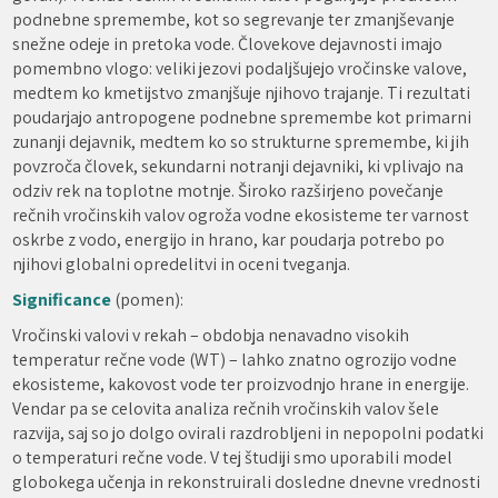
podnebne spremembe, kot so segrevanje ter zmanjševanje
snežne odeje in pretoka vode. Človekove dejavnosti imajo
pomembno vlogo: veliki jezovi podaljšujejo vročinske valove,
medtem ko kmetijstvo zmanjšuje njihovo trajanje. Ti rezultati
poudarjajo antropogene podnebne spremembe kot primarni
zunanji dejavnik, medtem ko so strukturne spremembe, ki jih
povzroča človek, sekundarni notranji dejavniki, ki vplivajo na
odziv rek na toplotne motnje. Široko razširjeno povečanje
rečnih vročinskih valov ogroža vodne ekosisteme ter varnost
oskrbe z vodo, energijo in hrano, kar poudarja potrebo po
njihovi globalni opredelitvi in oceni tveganja.
Significance
(pomen):
Vročinski valovi v rekah – obdobja nenavadno visokih
temperatur rečne vode (WT) – lahko znatno ogrozijo vodne
ekosisteme, kakovost vode ter proizvodnjo hrane in energije.
Vendar pa se celovita analiza rečnih vročinskih valov šele
razvija, saj so jo dolgo ovirali razdrobljeni in nepopolni podatki
o temperaturi rečne vode. V tej študiji smo uporabili model
globokega učenja in rekonstruirali dosledne dnevne vrednosti