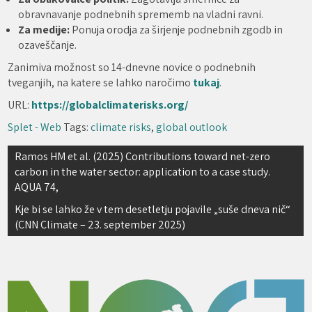
obravnavanje podnebnih sprememb na vladni ravni.
Za medije:
Ponuja orodja za širjenje podnebnih zgodb in
ozaveščanje.
Zanimiva možnost so 14-dnevne novice o podnebnih
tveganjih, na katere se lahko naročimo
tukaj
.
URL:
https://globalclimaterisks.org/
Splet - Web
Tags:
climate risks
,
global outlook
Navigacija
Ramos HM et al. (2025) Contributions toward net-zero
carbon in the water sector: application to a case study.
prispevka
AQUA 74,
Kje bi se lahko že v tem desetletju pojavile „suše dneva nič“
(CNN Climate – 23. september 2025)