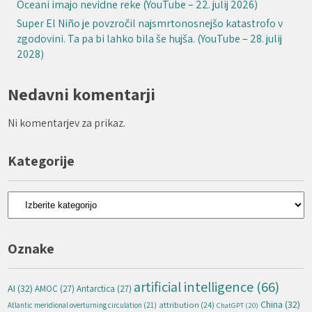
Oceani imajo nevidne reke (YouTube – 22. julij 2026)
Super El Niño je povzročil najsmrtonosnejšo katastrofo v
zgodovini. Ta pa bi lahko bila še hujša. (YouTube – 28. julij
2028)
Nedavni komentarji
Ni komentarjev za prikaz.
Kategorije
Kategorije
Oznake
artificial intelligence
(66)
AI
(32)
AMOC
(27)
Antarctica
(27)
China
(32)
attribution
(24)
Atlantic meridional overturning circulation
(21)
ChatGPT
(20)