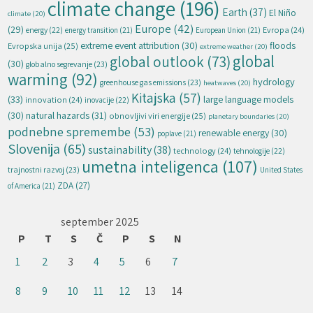
climate change
(196)
Earth
(37)
El Niño
climate
(20)
Europe
(42)
(29)
energy
(22)
Evropa
(24)
energy transition
(21)
European Union
(21)
extreme event attribution
(30)
floods
Evropska unija
(25)
extreme weather
(20)
global
global outlook
(73)
(30)
globalno segrevanje
(23)
warming
(92)
hydrology
greenhouse gas emissions
(23)
heatwaves
(20)
Kitajska
(57)
(33)
large language models
innovation
(24)
inovacije
(22)
natural hazards
(31)
(30)
obnovljivi viri energije
(25)
planetary boundaries
(20)
podnebne spremembe
(53)
renewable energy
(30)
poplave
(21)
Slovenija
(65)
sustainability
(38)
technology
(24)
tehnologije
(22)
umetna inteligenca
(107)
trajnostni razvoj
(23)
United States
ZDA
(27)
of America
(21)
september 2025
P
T
S
Č
P
S
N
1
2
3
4
5
6
7
8
9
10
11
12
13
14