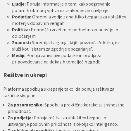
Ljudje:
Ponuja informacije o tem, kako segrevanje
polarnih območij vpliva na vsakodnevno življenje.
Podjetja:
Opremlja vodje z analitiko tveganja za ublažitev
motenj v dobavnih verigah.
Politika:
Premošča vrzel med podnebno znanostjo in
odločanjem.
Znanost:
Spremlja tveganja, ki jih povzroča Arktika, in
služi kot “sistem za zgodnje opozarjanje”.
Mediji:
Ponuja zanesljive podatke in orodja za
pripovedovanje na dokazih temelječih zgodb.
Rešitve in ukrepi
Platforma spodbuja ukrepanje tako, da ponuja rešitve za
različne skupine:
Za posameznike:
Spodbuja praktične korake za trajnostno
prihodnost.
Za podjetja:
Ponuja rešitve za ublažitev tveganj in
ustvarjanje poslovnih priložnosti z okoljsko inteligenco.
Za oblikovalce politik:
Zagotavlja smernice za