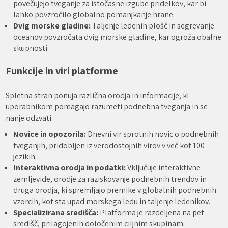
povečujejo tveganje za istočasne izgube pridelkov, kar bi
lahko povzročilo globalno pomanjkanje hrane.
Dvig morske gladine:
Taljenje ledenih plošč in segrevanje
oceanov povzročata dvig morske gladine, kar ogroža obalne
skupnosti.
Funkcije in viri platforme
Spletna stran ponuja različna orodja in informacije, ki
uporabnikom pomagajo razumeti podnebna tveganja in se
nanje odzvati:
Novice in opozorila:
Dnevni vir sprotnih novic o podnebnih
tveganjih, pridobljen iz verodostojnih virov v več kot 100
jezikih.
Interaktivna orodja in podatki:
Vključuje interaktivne
zemljevide, orodje za raziskovanje podnebnih trendov in
druga orodja, ki spremljajo premike v globalnih podnebnih
vzorcih, kot sta upad morskega ledu in taljenje ledenikov.
Specializirana središča:
Platforma je razdeljena na pet
središč, prilagojenih določenim ciljnim skupinam: