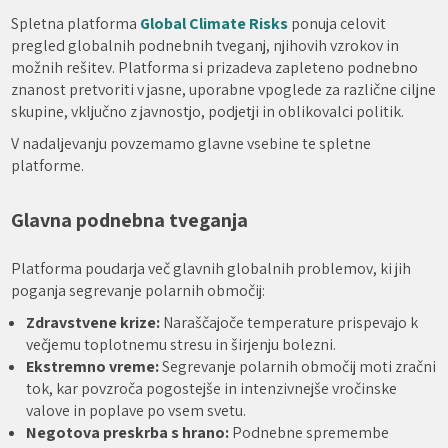
Spletna platforma
Global Climate Risks
ponuja celovit
pregled globalnih podnebnih tveganj, njihovih vzrokov in
možnih rešitev. Platforma si prizadeva zapleteno podnebno
znanost pretvoriti v jasne, uporabne vpoglede za različne ciljne
skupine, vključno z javnostjo, podjetji in oblikovalci politik.
V nadaljevanju povzemamo glavne vsebine te spletne
platforme.
Glavna podnebna tveganja
Platforma poudarja več glavnih globalnih problemov, ki jih
poganja segrevanje polarnih območij:
Zdravstvene krize:
Naraščajoče temperature prispevajo k
večjemu toplotnemu stresu in širjenju bolezni.
Ekstremno vreme:
Segrevanje polarnih območij moti zračni
tok, kar povzroča pogostejše in intenzivnejše vročinske
valove in poplave po vsem svetu.
Negotova preskrba s hrano:
Podnebne spremembe