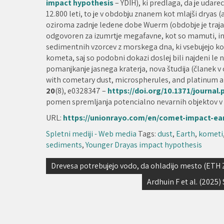
impact hypothesis
– YDIH), ki predlaga, da je udar
12.800 leti, to je v obdobju znanem kot mlajši dryas (
oziroma zadnje ledene dobe Wuerm (obdobje je trajalo 
odgovoren za izumrtje megafavne, kot so mamuti, in
sedimentnih vzorcev z morskega dna, ki vsebujejo kov
kometa, saj so podobni dokazi doslej bili najdeni l
pomanjkanje jasnega kraterja, nova študija (članek
with cometary dust, microspherules, and platinum a
20
(8), e0328347 –
https://doi.org/10.1371/journal
pomen spremljanja potencialno nevarnih objektov v v
URL:
https://unionrayo.com/en/comet-impact-ear
Spletni mediji - Web media
Tags:
dust
,
Earth
,
kometi
sediments
,
Younger Drayas impact hypothesis
Navigacija
Drevesa potrebujejo vodo, da ohladijo mesto (ETH 
prispevka
Ardhuin F et al. (2025