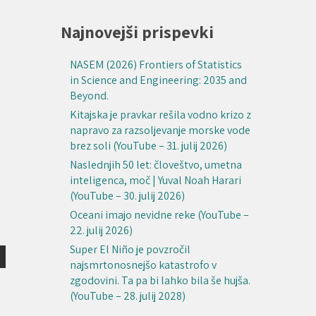
Najnovejši prispevki
NASEM (2026) Frontiers of Statistics
in Science and Engineering: 2035 and
Beyond.
Kitajska je pravkar rešila vodno krizo z
napravo za razsoljevanje morske vode
brez soli (YouTube – 31. julij 2026)
Naslednjih 50 let: človeštvo, umetna
inteligenca, moč | Yuval Noah Harari
(YouTube – 30. julij 2026)
Oceani imajo nevidne reke (YouTube –
22. julij 2026)
Super El Niño je povzročil
najsmrtonosnejšo katastrofo v
zgodovini. Ta pa bi lahko bila še hujša.
(YouTube – 28. julij 2028)