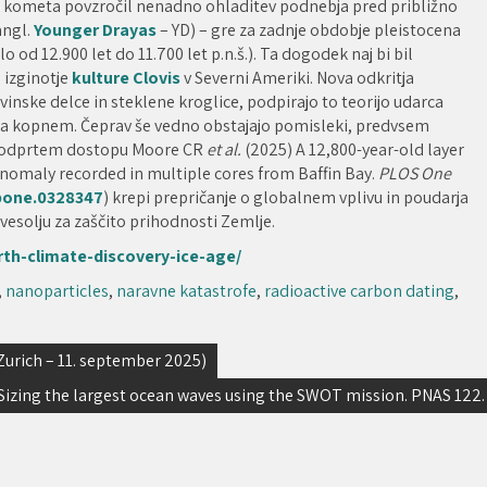
ec kometa povzročil nenadno ohladitev podnebja pred približno
angl.
Younger Drayas
– YD) – gre za zadnje obdobje pleistocena
od 12.900 let do 11.700 let p.n.š.). Ta dogodek naj bi bil
 izginotje
kulture Clovis
v Severni Ameriki. Nova odkritja
inske delce in steklene kroglice, podpirajo to teorijo udarca
e na kopnem. Čeprav še vedno obstajajo pomisleki, predvsem
 v odprtem dostopu Moore CR
et al.
(2025) A 12,800-year-old layer
nomaly recorded in multiple cores from Baffin Bay.
PLOS One
.pone.0328347
) krepi prepričanje o globalnem vplivu in poudarja
esolju za zaščito prihodnosti Zemlje.
th-climate-discovery-ice-age/
,
nanoparticles
,
naravne katastrofe
,
radioactive carbon dating
,
Zurich – 11. september 2025)
) Sizing the largest ocean waves using the SWOT mission. PNAS 122.