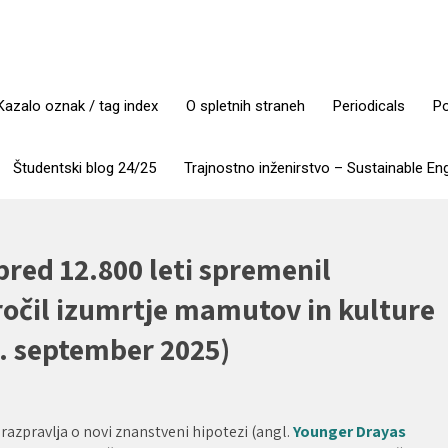
Kazalo oznak / tag index
O spletnih straneh
Periodicals
Po
Študentski blog 24/25
Trajnostno inženirstvo – Sustainable En
pred 12.800 leti spremenil
ročil izumrtje mamutov in kulture
. september 2025)
razpravlja o novi znanstveni hipotezi (angl.
Younger Drayas