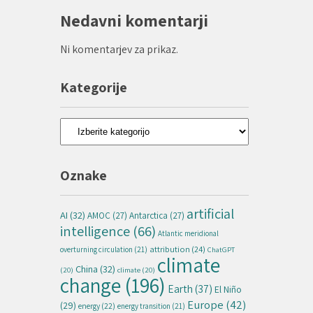
Nedavni komentarji
Ni komentarjev za prikaz.
Kategorije
Kategorije
Oznake
artificial
AI
(32)
AMOC
(27)
Antarctica
(27)
intelligence
(66)
Atlantic meridional
attribution
(24)
overturning circulation
(21)
ChatGPT
climate
China
(32)
(20)
climate
(20)
change
(196)
Earth
(37)
El Niño
Europe
(42)
(29)
energy
(22)
energy transition
(21)