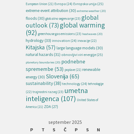
Evropska unija
(25)
Evropa
(24)
European Union
(21)
extreme event attribution
(30)
extreme weather
(20)
global
floods
(30)
globalno segrevanje
(23)
global warming
outlook
(73)
(92)
greenhouse gas emissions
(23)
heatwaves
(20)
hydrology
(33)
innovation
(24)
inovacije
(22)
Kitajska
(57)
large language models
(30)
natural hazards
(31)
obnovljivi viri energije
(25)
podnebne
planetary boundaries
(20)
spremembe
(53)
renewable
poplave
(21)
Slovenija
(65)
energy
(30)
sustainability
(38)
technology
(24)
tehnologije
umetna
(22)
trajnostni razvoj
(23)
inteligenca
(107)
United States of
ZDA
(27)
America
(21)
september 2025
P
T
S
Č
P
S
N