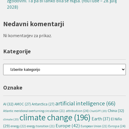
zgodovini. Ta pa bi lahko bila še hujša. (YouTube – 28. julij
2028)
Nedavni komentarji
Ni komentarjev za prikaz.
Kategorije
Kategorije
Oznake
artificial intelligence
(66)
AI
(32)
AMOC
(27)
Antarctica
(27)
China
(32)
attribution
(24)
Atlantic meridional overturning circulation
(21)
ChatGPT
(20)
climate change
(196)
Earth
(37)
El Niño
climate
(20)
Europe
(42)
(29)
energy
(22)
Evropa
(24)
energy transition
(21)
European Union
(21)