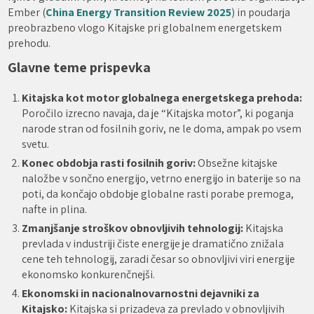
Ember (
China Energy Transition Review 2025
) in poudarja
preobrazbeno vlogo Kitajske pri globalnem energetskem
prehodu.
Glavne teme prispevka
Kitajska kot motor globalnega energetskega prehoda:
Poročilo izrecno navaja, da je “Kitajska motor”, ki poganja
narode stran od fosilnih goriv, ne le doma, ampak po vsem
svetu.
Konec obdobja rasti fosilnih goriv:
Obsežne kitajske
naložbe v sončno energijo, vetrno energijo in baterije so na
poti, da končajo obdobje globalne rasti porabe premoga,
nafte in plina.
Zmanjšanje stroškov obnovljivih tehnologij:
Kitajska
prevlada v industriji čiste energije je dramatično znižala
cene teh tehnologij, zaradi česar so obnovljivi viri energije
ekonomsko konkurenčnejši.
Ekonomski in nacionalnovarnostni dejavniki za
Kitajsko:
Kitajska si prizadeva za prevlado v obnovljivih