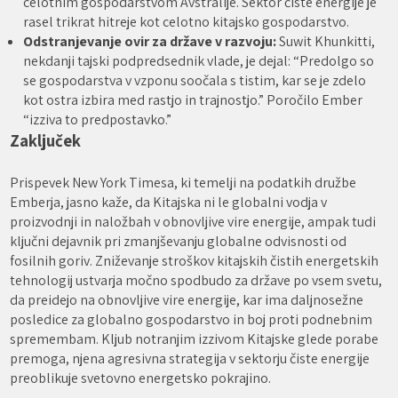
celotnim gospodarstvom Avstralije. Sektor čiste energije je
rasel trikrat hitreje kot celotno kitajsko gospodarstvo.
Odstranjevanje ovir za države v razvoju:
Suwit Khunkitti,
nekdanji tajski podpredsednik vlade, je dejal: “Predolgo so
se gospodarstva v vzponu soočala s tistim, kar se je zdelo
kot ostra izbira med rastjo in trajnostjo.” Poročilo Ember
“izziva to predpostavko.”
Zaključek
Prispevek New York Timesa, ki temelji na podatkih družbe
Emberja, jasno kaže, da Kitajska ni le globalni vodja v
proizvodnji in naložbah v obnovljive vire energije, ampak tudi
ključni dejavnik pri zmanjševanju globalne odvisnosti od
fosilnih goriv. Zniževanje stroškov kitajskih čistih energetskih
tehnologij ustvarja močno spodbudo za države po vsem svetu,
da preidejo na obnovljive vire energije, kar ima daljnosežne
posledice za globalno gospodarstvo in boj proti podnebnim
spremembam. Kljub notranjim izzivom Kitajske glede porabe
premoga, njena agresivna strategija v sektorju čiste energije
preoblikuje svetovno energetsko pokrajino.