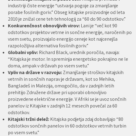
industriji čiste energije “ustvarja pogoje za zmanjšanje
porabe fosilnih goriv.” Obseg kitajske proizvodnje od leta
2010 je znižal cene teh tehnologij za “60 do 90 odstotkov.”
Konkurenčnost obnovljivih virov:
Lani je “več kot 90
odstotkov projektov vetrne in sončne energije, naročenih po
vsem svetu, proizvajalo energijo ceneje kot najcenejša
razpoložljiva alternativa fosilnih goriv.”
Globalni vpliv:
Richard Black, urednik poročila, navaja:
“Kitajska je motor. In spreminja energetsko pokrajino ne le
doma, ampak v državah po vsem svetu.”
Vpliv na države v razvoju:
Zmanjšanje stroškov kitajskih
vetrnih in sončnih naprav je državam, kot so Mehika,
Bangladeš in Malezija, omogočilo, da v zadnjih letih
prehitijo Združene države pri uporabi obnovljivo
proizvedene električne energije. V Afriki se je uvoz sončnih
panelov iz Kitajske v zadnjih 12 mesecih povečal za 60
odstotkov.
Kitajski tržni delež:
Kitajska podjetja zdaj dobavljajo “80
odstotkov sončnih panelov in 60 odstotkov vetrnih turbin
po vsem svetu.”