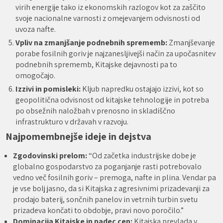
virih energije tako iz ekonomskih razlogov kot za zaščito
svoje nacionalne varnosti z omejevanjem odvisnosti od
uvoza nafte.
Vpliv na zmanjšanje podnebnih sprememb:
Zmanjševanje
porabe fosilnih goriv je najzanesljivejši način za upočasnitev
podnebnih sprememb, Kitajske dejavnosti pa to
omogočajo.
Izzivi in pomisleki:
Kljub napredku ostajajo izzivi, kot so
geopolitična odvisnost od kitajske tehnologije in potreba
po obsežnih naložbah v prenosno in skladiščno
infrastrukturo v državah v razvoju.
Najpomembnejše ideje in dejstva
Zgodovinski prelom:
“Od začetka industrijske dobe je
globalno gospodarstvo za poganjanje rasti potrebovalo
vedno več fosilnih goriv – premoga, nafte in plina. Vendar pa
je vse bolj jasno, da si Kitajska z agresivnimi prizadevanji za
prodajo baterij, sončnih panelov in vetrnih turbin svetu
prizadeva končati to obdobje, pravi novo poročilo.”
Dominacija Kitajske in padec cen:
Kitajska prevlada v