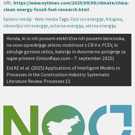
URL:
https://www.nytimes.com/2025/09/08/climate/china-
clean-energy-fossil-fuel-research.html
Spletni mediji - Web media
Tags:
čisti viri energije
,
Kitajska
,
obnovljivi viri energije
,
solarna energija
,
vetrna energija
Navigacija
Honda, ki ni niti povsem električna niti povsem bencinska,
na novo opredeljuje zeleno mobilnost s CR-V e: FCEV, ki
prispevka
združuje gorivno celico, baterijo in dvosmerno polnjenje za
nujne primere (UnionRayo.com – 7. september 2025)
Eid AE et al. (2025) Applications of Intelligent Models in
Processes in the Construction Industry: Systematic
Literature Review. Processes 13.