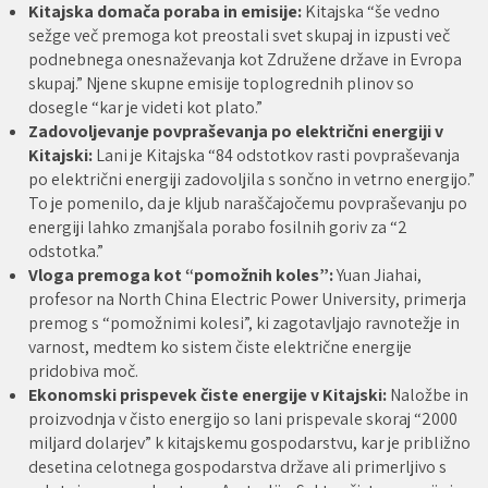
Kitajska domača poraba in emisije:
Kitajska “še vedno
sežge več premoga kot preostali svet skupaj in izpusti več
podnebnega onesnaževanja kot Združene države in Evropa
skupaj.” Njene skupne emisije toplogrednih plinov so
dosegle “kar je videti kot plato.”
Zadovoljevanje povpraševanja po električni energiji v
Kitajski:
Lani je Kitajska “84 odstotkov rasti povpraševanja
po električni energiji zadovoljila s sončno in vetrno energijo.”
To je pomenilo, da je kljub naraščajočemu povpraševanju po
energiji lahko zmanjšala porabo fosilnih goriv za “2
odstotka.”
Vloga premoga kot “pomožnih koles”:
Yuan Jiahai,
profesor na North China Electric Power University, primerja
premog s “pomožnimi kolesi”, ki zagotavljajo ravnotežje in
varnost, medtem ko sistem čiste električne energije
pridobiva moč.
Ekonomski prispevek čiste energije v Kitajski:
Naložbe in
proizvodnja v čisto energijo so lani prispevale skoraj “2000
miljard dolarjev” k kitajskemu gospodarstvu, kar je približno
desetina celotnega gospodarstva države ali primerljivo s