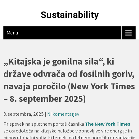
Skip
to
Sustainability
content
Menu
„Kitajska je gonilna sila“, ki
države odvrača od fosilnih goriv,
navaja poročilo (New York Times
– 8. september 2025)
8. septembra, 2025
|
Ni komentarjev
Prispevek na spletnem portali časnika
The New York Times
se osredotoča na kitajske naložbe v obnovljive vire energije in
njihov globalni vpliv, ki temelji na letnem poročilu organizacije