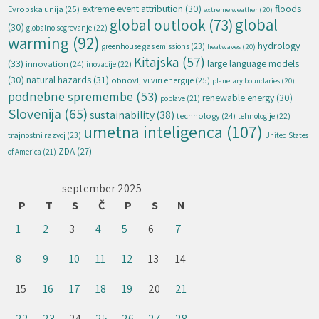
extreme event attribution
(30)
floods
Evropska unija
(25)
extreme weather
(20)
global
global outlook
(73)
(30)
globalno segrevanje
(22)
warming
(92)
hydrology
greenhouse gas emissions
(23)
heatwaves
(20)
Kitajska
(57)
(33)
large language models
innovation
(24)
inovacije
(22)
natural hazards
(31)
(30)
obnovljivi viri energije
(25)
planetary boundaries
(20)
podnebne spremembe
(53)
renewable energy
(30)
poplave
(21)
Slovenija
(65)
sustainability
(38)
technology
(24)
tehnologije
(22)
umetna inteligenca
(107)
trajnostni razvoj
(23)
United States
ZDA
(27)
of America
(21)
september 2025
P
T
S
Č
P
S
N
1
2
3
4
5
6
7
8
9
10
11
12
13
14
15
16
17
18
19
20
21
22
23
24
25
26
27
28