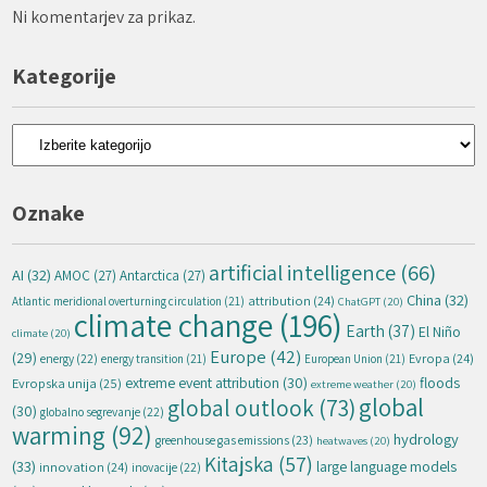
Ni komentarjev za prikaz.
Kategorije
Kategorije
Oznake
artificial intelligence
(66)
AI
(32)
AMOC
(27)
Antarctica
(27)
China
(32)
attribution
(24)
Atlantic meridional overturning circulation
(21)
ChatGPT
(20)
climate change
(196)
Earth
(37)
El Niño
climate
(20)
Europe
(42)
(29)
energy
(22)
Evropa
(24)
energy transition
(21)
European Union
(21)
extreme event attribution
(30)
floods
Evropska unija
(25)
extreme weather
(20)
global
global outlook
(73)
(30)
globalno segrevanje
(22)
warming
(92)
hydrology
greenhouse gas emissions
(23)
heatwaves
(20)
Kitajska
(57)
(33)
large language models
innovation
(24)
inovacije
(22)