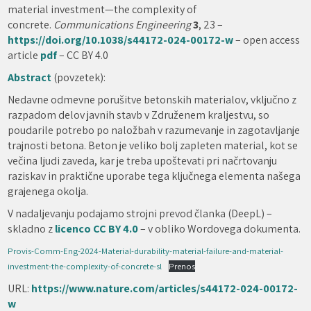
material investment—the complexity of
concrete.
Communications Engineering
3
, 23 –
https://doi.org/10.1038/s44172-024-00172-w
– open access
article
pdf
– CC BY 4.0
Abstract
(povzetek):
Nedavne odmevne porušitve betonskih materialov, vključno z
razpadom delov javnih stavb v Združenem kraljestvu, so
poudarile potrebo po naložbah v razumevanje in zagotavljanje
trajnosti betona. Beton je veliko bolj zapleten material, kot se
večina ljudi zaveda, kar je treba upoštevati pri načrtovanju
raziskav in praktične uporabe tega ključnega elementa našega
grajenega okolja.
V nadaljevanju podajamo strojni prevod članka (DeepL) –
skladno z
licenco CC BY 4.0
– v obliko Wordovega dokumenta.
Provis-Comm-Eng-2024-Material-durability-material-failure-and-material-
investment-the-complexity-of-concrete-sl
Prenos
URL:
https://www.nature.com/articles/s44172-024-00172-
w