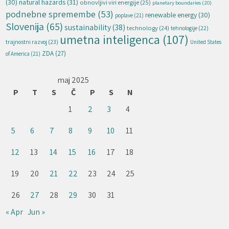
natural hazards
(31)
(30)
obnovljivi viri energije
(25)
planetary boundaries
(20)
podnebne spremembe
(53)
renewable energy
(30)
poplave
(21)
Slovenija
(65)
sustainability
(38)
technology
(24)
tehnologije
(22)
umetna inteligenca
(107)
trajnostni razvoj
(23)
United States
ZDA
(27)
of America
(21)
maj 2025
P
T
S
Č
P
S
N
1
2
3
4
5
6
7
8
9
10
11
12
13
14
15
16
17
18
19
20
21
22
23
24
25
26
27
28
29
30
31
« Apr
Jun »