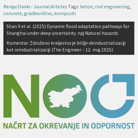
Revija/članki - Journal/Articles
Tags:
beton
,
civil engineering
,
concrete
,
gradbeništvo
,
kompoziti
Navigacija
Shan X et al. (2025) Dynamic flood adaptation pathways for
Shanghai under deep uncertainty. npj Natural hazards
prispevka
Komentar: Združeno kraljestvo je bližje deindustrializaciji
kot reindustrializaciji (The Engineer – 12. maj 2025)