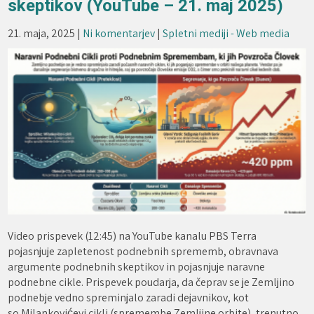
skeptikov (YouTube – 21. maj 2025)
21. maja, 2025
|
Ni komentarjev
|
Spletni mediji - Web media
Video prispevek (12:45) na YouTube kanalu PBS Terra
pojasnjuje zapletenost podnebnih sprememb, obravnava
argumente podnebnih skeptikov in pojasnjuje naravne
podnebne cikle. Prispevek poudarja, da čeprav se je Zemljino
podnebje vedno spreminjalo zaradi dejavnikov, kot
so Milankovićevi cikli (spremembe Zemljine orbite), trenutno