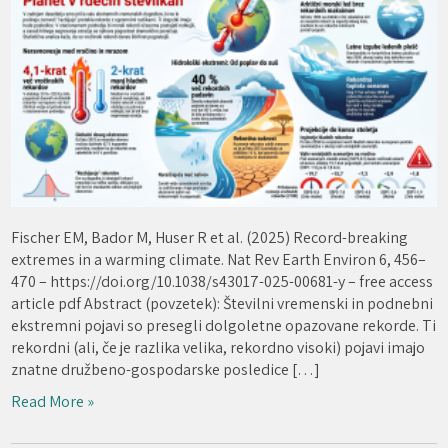
Fischer EM, Bador M, Huser R et al. (2025) Record-breaking
extremes in a warming climate. Nat Rev Earth Environ 6, 456–
470 – https://doi.org/10.1038/s43017-025-00681-y – free access
article pdf Abstract (povzetek): Številni vremenski in podnebni
ekstremni pojavi so presegli dolgoletne opazovane rekorde. Ti
rekordni (ali, če je razlika velika, rekordno visoki) pojavi imajo
znatne družbeno-gospodarske posledice […]
Read More »