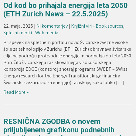
Od kod bo prihajala energija leta 2050
(ETH Zurich News – 22.5.2025)
22. maja, 2025
|
Ni komentarjev
|
Knjižni viri - Book sources
,
Spletni mediji - Web media
Prispevek na spletnem portalu novic Švicarske zvezne visoke
šole za tehnologijo v Zürichu (ETH Zürich) obravnava švicarske
cilje na področju proizvodnje energije in podnebja do leta 2050.
Poročilo švicarskega raziskovalnega visokošolskega
konzorcija EDGE (konzorcij znotraj programa SWEET – SWiss
Energy research for the Energy Transition, ki ga financira
Švucarski zvezni urad za energijo) raziskuje, kako lahko […]
Read More »
RESNIČNA ZGODBA o novem
priljubljenem grafikonu podnebnih