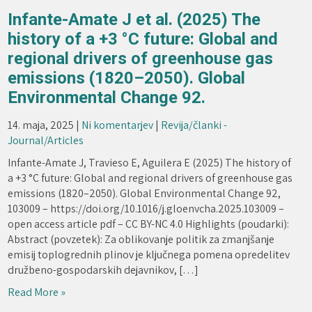
Infante-Amate J et al. (2025) The
history of a +3 °C future: Global and
regional drivers of greenhouse gas
emissions (1820–2050). Global
Environmental Change 92.
14. maja, 2025
|
Ni komentarjev
|
Revija/članki -
Journal/Articles
Infante-Amate J, Travieso E, Aguilera E (2025) The history of
a +3 °C future: Global and regional drivers of greenhouse gas
emissions (1820–2050). Global Environmental Change 92,
103009 – https://doi.org/10.1016/j.gloenvcha.2025.103009 –
open access article pdf – CC BY-NC 4.0 Highlights (poudarki):
Abstract (povzetek): Za oblikovanje politik za zmanjšanje
emisij toplogrednih plinov je ključnega pomena opredelitev
družbeno-gospodarskih dejavnikov, […]
Read More »