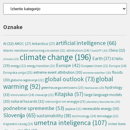
Kategorije
Oznake
artificial intelligence
(66)
AI
(32)
AMOC
(27)
Antarctica
(27)
China
(32)
attribution
(24)
Atlantic meridional overturning circulation
(21)
ChatGPT
(20)
climate change
(196)
Earth
(37)
El Niño
climate
(20)
Europe
(42)
(29)
energy
(22)
Evropa
(24)
energy transition
(21)
European Union
(21)
extreme event attribution
(30)
floods
Evropska unija
(25)
extreme weather
(20)
global
global outlook
(73)
(30)
globalno segrevanje
(22)
warming
(92)
hydrology
greenhouse gas emissions
(23)
heatwaves
(20)
Kitajska
(57)
(33)
large language models
innovation
(24)
inovacije
(22)
natural hazards
(31)
(30)
obnovljivi viri energije
(25)
planetary boundaries
(20)
podnebne spremembe
(53)
renewable energy
(30)
poplave
(21)
Slovenija
(65)
sustainability
(38)
technology
(24)
tehnologije
(22)
umetna inteligenca
(107)
trajnostni razvoj
(23)
United States