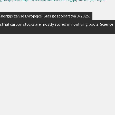
energijo za vse Evropejce. Glas gospodarstva 3/2025.
estrial carbon stocks are mostly stored in nonliving pools. Science