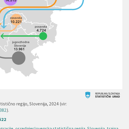
stično regijo, Slovenija, 2024 (vir:
4382
).
522
gracije
,
osrednjeslovenska statistična regija
,
Slovenija
,
trajna