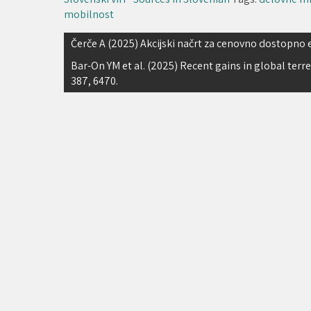
mobilnost
Navigacija
Čerče A (2025) Akcijski načrt za cenovno dostopno 
prispevka
Bar-On YM et al. (2025) Recent gains in global terr
387, 6470.