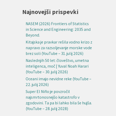
Najnovejši prispevki
NASEM (2026) Frontiers of Statistics
in Science and Engineering: 2035 and
Beyond.
Kitajska je pravkar rešila vodno krizo z
napravo za razsoljevanje morske vode
brez soli (YouTube – 31. julij 2026)
Naslednjih 50 let: človeštvo, umetna
inteligenca, moč | Yuval Noah Harari
(YouTube – 30. julij 2026)
Oceani imajo nevidne reke (YouTube –
22. julij 2026)
Super El Niño je povzročil
najsmrtonosnejšo katastrofo v
zgodovini. Ta pa bi lahko bila še hujša.
(YouTube – 28. julij 2028)