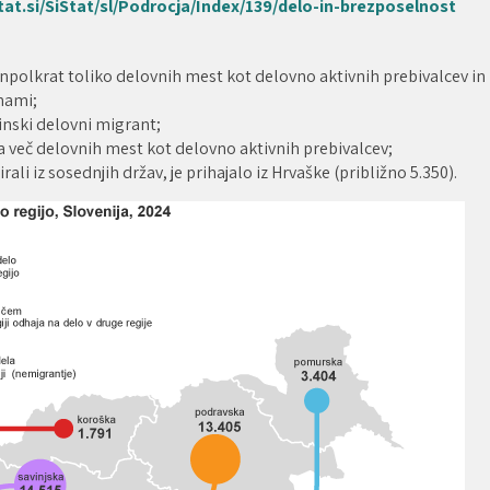
tat.si/SiStat/sl/Podrocja/Index/139/delo-in-brezposelnost
iinpolkrat toliko delovnih mest kot delovno aktivnih prebivalcev in
nami;
inski delovni migrant;
ma več delovnih mest kot delovno aktivnih prebivalcev;
rali iz sosednjih držav, je prihajalo iz Hrvaške (približno 5.350).