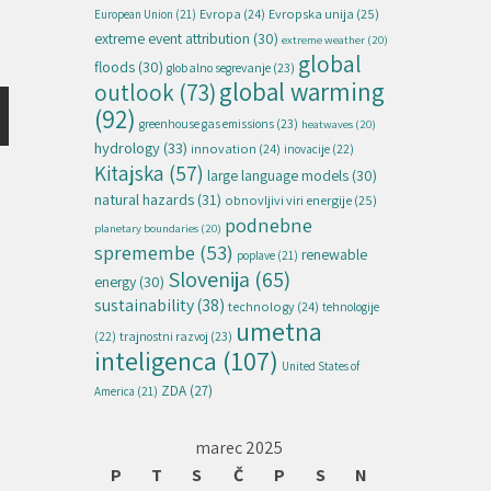
Evropska unija
(25)
Evropa
(24)
European Union
(21)
extreme event attribution
(30)
extreme weather
(20)
global
floods
(30)
globalno segrevanje
(23)
global warming
outlook
(73)
(92)
greenhouse gas emissions
(23)
heatwaves
(20)
hydrology
(33)
innovation
(24)
inovacije
(22)
Kitajska
(57)
large language models
(30)
natural hazards
(31)
obnovljivi viri energije
(25)
podnebne
planetary boundaries
(20)
spremembe
(53)
renewable
poplave
(21)
Slovenija
(65)
energy
(30)
sustainability
(38)
technology
(24)
tehnologije
umetna
(22)
trajnostni razvoj
(23)
inteligenca
(107)
United States of
ZDA
(27)
America
(21)
marec 2025
P
T
S
Č
P
S
N