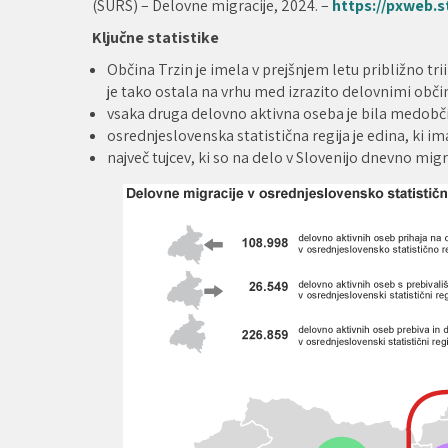
(SURS) – Delovne migracije, 2024. –
https://pxweb.s
Ključne statistike
Občina Trzin je imela v prejšnjem letu približno tr
je tako ostala na vrhu med izrazito delovnimi obči
vsaka druga delovno aktivna oseba je bila medobč
osrednjeslovenska statistična regija je edina, ki i
največ tujcev, ki so na delo v Slovenijo dnevno migri