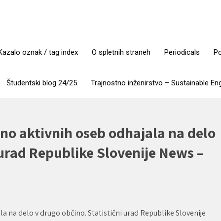
Kazalo oznak / tag index
O spletnih straneh
Periodicals
Po
Študentski blog 24/25
Trajnostno inženirstvo – Sustainable En
vno aktivnih oseb odhajala na delo
 urad Republike Slovenije News –
a na delo v drugo občino. Statistični urad Republike Slovenije