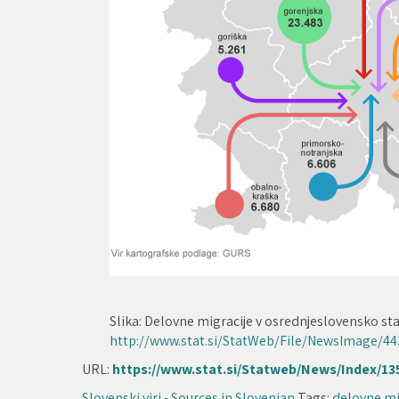
Slika: Delovne migracije v osrednjeslovensko stati
http://www.stat.si/StatWeb/File/NewsImage/4
URL:
https://www.stat.si/Statweb/News/Index/13
Slovenski viri - Sources in Slovenian
Tags:
delovne mi