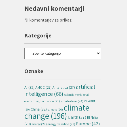
Nedavni komentarji
Ni komentarjev za prikaz.
Kategorije
Kategorije
Oznake
artificial
AI
(32)
AMOC
(27)
Antarctica
(27)
intelligence
(66)
Atlantic meridional
attribution
(24)
overturning circulation
(21)
ChatGPT
climate
China
(32)
(20)
climate
(20)
change
(196)
Earth
(37)
El Niño
Europe
(42)
(29)
energy
(22)
energy transition
(21)