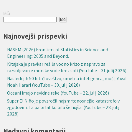
Išči
Išči
Najnovejši prispevki
NASEM (2026) Frontiers of Statistics in Science and
Engineering: 2035 and Beyond.
Kitajska je pravkar rešila vodno krizo z napravo za
razsoljevanje morske vode brez soli (YouTube – 31. julij 2026)
Naslednjih 50 let: človeštvo, umetna inteligenca, moč | Yuval
Noah Harari (YouTube – 30. julij 2026)
Oceani imajo nevidne reke (YouTube – 22. julij 2026)
Super El Niño je povzročil najsmrtonosnejšo katastrofo v
zgodovini. Ta pa bi lahko bila še hujša. (YouTube – 28. julij
2028)
Nedavni komentarji