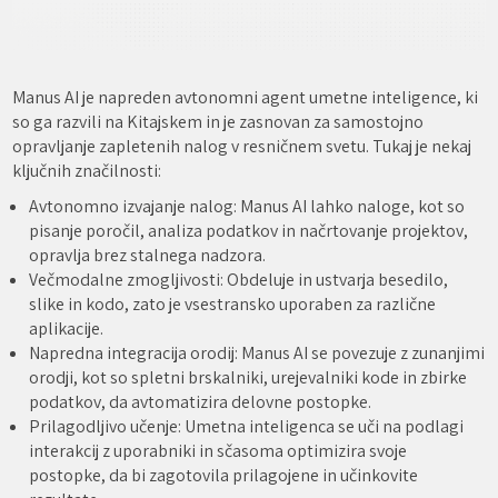
Manus AI je napreden avtonomni agent umetne inteligence, ki
so ga razvili na Kitajskem in je zasnovan za samostojno
opravljanje zapletenih nalog v resničnem svetu. Tukaj je nekaj
ključnih značilnosti:
Avtonomno izvajanje nalog: Manus AI lahko naloge, kot so
pisanje poročil, analiza podatkov in načrtovanje projektov,
opravlja brez stalnega nadzora.
Večmodalne zmogljivosti: Obdeluje in ustvarja besedilo,
slike in kodo, zato je vsestransko uporaben za različne
aplikacije.
Napredna integracija orodij: Manus AI se povezuje z zunanjimi
orodji, kot so spletni brskalniki, urejevalniki kode in zbirke
podatkov, da avtomatizira delovne postopke.
Prilagodljivo učenje: Umetna inteligenca se uči na podlagi
interakcij z uporabniki in sčasoma optimizira svoje
postopke, da bi zagotovila prilagojene in učinkovite