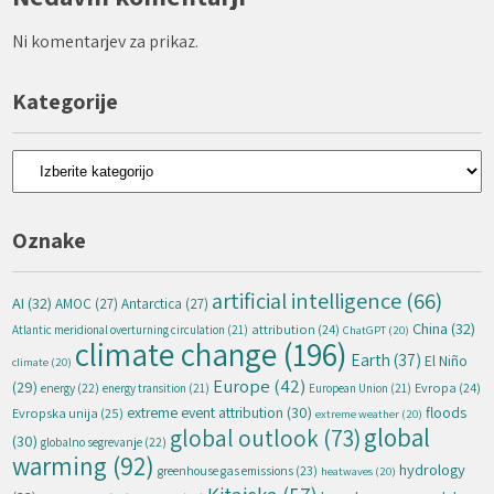
Ni komentarjev za prikaz.
Kategorije
Kategorije
Oznake
artificial intelligence
(66)
AI
(32)
AMOC
(27)
Antarctica
(27)
China
(32)
attribution
(24)
Atlantic meridional overturning circulation
(21)
ChatGPT
(20)
climate change
(196)
Earth
(37)
El Niño
climate
(20)
Europe
(42)
(29)
energy
(22)
Evropa
(24)
energy transition
(21)
European Union
(21)
extreme event attribution
(30)
floods
Evropska unija
(25)
extreme weather
(20)
global
global outlook
(73)
(30)
globalno segrevanje
(22)
warming
(92)
hydrology
greenhouse gas emissions
(23)
heatwaves
(20)