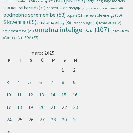
Kitajska
(57)
(33)
large language models
innovation
(24)
inovacije
(22)
natural hazards
(31)
(30)
obnovljivi viri energije
(25)
planetary boundaries
(20)
podnebne spremembe
(53)
renewable energy
(30)
poplave
(21)
Slovenija
(65)
sustainability
(38)
technology
(24)
tehnologije
(22)
umetna inteligenca
(107)
trajnostni razvoj
(23)
United States
ZDA
(27)
of America
(21)
marec 2025
P
T
S
Č
P
S
N
1
2
3
4
5
6
7
8
9
10
11
12
13
14
15
16
17
18
19
20
21
22
23
24
25
26
27
28
29
30
31