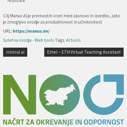
rezultate.
Cilj Manus AI je premostiti vrzel med zasnovo in izvedbo, zato
je zmogljivo orodje za produktivnost in učinkovitost.
URL:
https://manus.im/
Spletna orodja - Web tools
Tags:
AI tools
Navigacija
mistral.ai
Ethel – ETH Virtual Teaching Assistant
prispevka