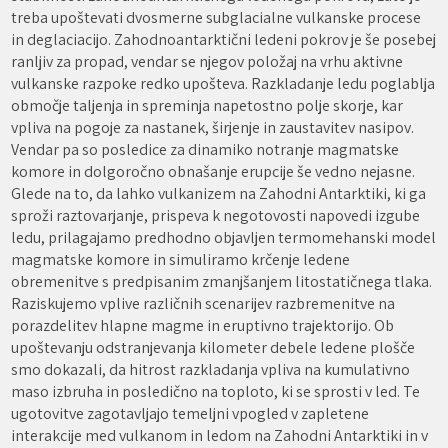
treba upoštevati dvosmerne subglacialne vulkanske procese
in deglaciacijo. Zahodnoantarktični ledeni pokrov je še posebej
ranljiv za propad, vendar se njegov položaj na vrhu aktivne
vulkanske razpoke redko upošteva. Razkladanje ledu poglablja
območje taljenja in spreminja napetostno polje skorje, kar
vpliva na pogoje za nastanek, širjenje in zaustavitev nasipov.
Vendar pa so posledice za dinamiko notranje magmatske
komore in dolgoročno obnašanje erupcije še vedno nejasne.
Glede na to, da lahko vulkanizem na Zahodni Antarktiki, ki ga
sproži raztovarjanje, prispeva k negotovosti napovedi izgube
ledu, prilagajamo predhodno objavljen termomehanski model
magmatske komore in simuliramo krčenje ledene
obremenitve s predpisanim zmanjšanjem litostatičnega tlaka.
Raziskujemo vplive različnih scenarijev razbremenitve na
porazdelitev hlapne magme in eruptivno trajektorijo. Ob
upoštevanju odstranjevanja kilometer debele ledene plošče
smo dokazali, da hitrost razkladanja vpliva na kumulativno
maso izbruha in posledično na toploto, ki se sprosti v led. Te
ugotovitve zagotavljajo temeljni vpogled v zapletene
interakcije med vulkanom in ledom na Zahodni Antarktiki in v