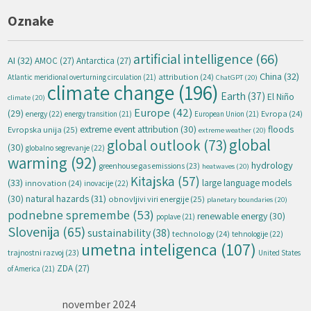
Oznake
artificial intelligence
(66)
AI
(32)
AMOC
(27)
Antarctica
(27)
China
(32)
attribution
(24)
Atlantic meridional overturning circulation
(21)
ChatGPT
(20)
climate change
(196)
Earth
(37)
El Niño
climate
(20)
Europe
(42)
(29)
energy
(22)
Evropa
(24)
energy transition
(21)
European Union
(21)
extreme event attribution
(30)
floods
Evropska unija
(25)
extreme weather
(20)
global
global outlook
(73)
(30)
globalno segrevanje
(22)
warming
(92)
hydrology
greenhouse gas emissions
(23)
heatwaves
(20)
Kitajska
(57)
(33)
large language models
innovation
(24)
inovacije
(22)
natural hazards
(31)
(30)
obnovljivi viri energije
(25)
planetary boundaries
(20)
podnebne spremembe
(53)
renewable energy
(30)
poplave
(21)
Slovenija
(65)
sustainability
(38)
technology
(24)
tehnologije
(22)
umetna inteligenca
(107)
trajnostni razvoj
(23)
United States
ZDA
(27)
of America
(21)
november 2024