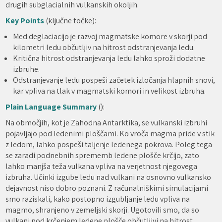
drugih subglacialnih vulkanskih okoljih.
Key Points
(ključne točke):
Med deglaciacijo je razvoj magmatske komore v skorji pod
kilometri ledu občutljiv na hitrost odstranjevanja ledu.
Kritična hitrost odstranjevanja ledu lahko sproži dodatne
izbruhe.
Odstranjevanje ledu pospeši začetek izločanja hlapnih snovi,
kar vpliva na tlak v magmatski komori in velikost izbruha.
Plain Language Summary
():
Na območjih, kot je Zahodna Antarktika, se vulkanski izbruhi
pojavljajo pod ledenimi ploščami. Ko vroča magma pride v stik
z ledom, lahko pospeši taljenje ledenega pokrova. Poleg tega
se zaradi podnebnih sprememb ledene plošče krčijo, zato
lahko manjša teža vulkana vpliva na verjetnost njegovega
izbruha. Učinki izgube ledu nad vulkani na osnovno vulkansko
dejavnost niso dobro poznani. Z računalniškimi simulacijami
smo raziskali, kako postopno izgubljanje ledu vpliva na
magmo, shranjeno v zemeljski skorji. Ugotovili smo, da so
vulkani pod krčenjem ledene plošče občutljivi na hitrost