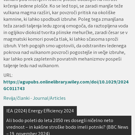
krčenja ledene plošče. Ko se led topi, se zaradi manjše teže
vulkana magma razširi, kar povzroči pritisk na okoliške
kamnine, ki lahko spodbudi izbruhe. Poleg tega zmanjšana
teža zaradi taljenja ledu zgoraj omogoča, da raztopljena voda
in ogljikov dioksid tvorita plinske mehurčke, zaradi česar se v
magmatski komori poveča tlak, ki lahko sčasoma sproži
izbruh. V teh pogojih smo ugotovili, da odstranitev ledenega
pokrova nad vulkanom povzroči pogostejše in večje izbruhe,
kar lahko prek zapletenih povratnih mehanizmov pospeši
taljenje ledu nad vulkanom.
URL:
https://agupubs.onlinelibrary.wiley.com/doi/10.1029/2024
GC011743
Revija/članki - Journal/Articles
Navigacija
IEA (2024) Energy Efficiency 2024
prispevka
Ali bodo poleti do leta 2050 res dosegli ničelno neto
vrednost – in kakšne stroške bodo imeli potniki? (BBC News
– 19. november 2024)