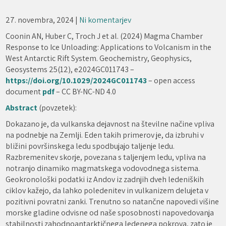
27. novembra, 2024
|
Ni komentarjev
Coonin AN, Huber C, Troch J et al. (2024) Magma Chamber
Response to Ice Unloading: Applications to Volcanism in the
West Antarctic Rift System. Geochemistry, Geophysics,
Geosystems 25(12), e2024GC011743 –
https://doi.org/10.1029/2024GC011743
– open access
document
pdf
– CC BY-NC-ND 4.0
Abstract
(povzetek):
Dokazano je, da vulkanska dejavnost na številne načine vpliva
na podnebje na Zemlji. Eden takih primerov je, da izbruhi v
bližini površinskega ledu spodbujajo taljenje ledu.
Razbremenitev skorje, povezana s taljenjem ledu, vpliva na
notranjo dinamiko magmatskega vodovodnega sistema.
Geokronološki podatki iz Andov iz zadnjih dveh ledeniških
ciklov kažejo, da lahko poledenitev in vulkanizem delujeta v
pozitivni povratni zanki. Trenutno so natančne napovedi višine
morske gladine odvisne od naše sposobnosti napovedovanja
stabilnosti zahodnoantarktičnega ledenega pokrova, zato je