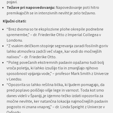
pojavi.
Težave pri napovedovanju:
Napovedovanje poti hitro
premikajočih se in intenzivnih neviht je zelo težavno.
Ključni citati:
“Brez dvoma so te eksplozivne plohe okrepile podnebne
spremembe,” – dr. Friederike Otto z Imperial Collegea v
Londonu.
“Z vsakim delčkom stopinje segrevanja zaradi fosilnih goriv
lahko atmosfera zadrži več vlage, kar vodi do močnejših
nalivov.” – dr. Friederike Otto.
“Poleg povečanih ekstremnih padavin opažamo tudi bolj
vroča poletja, ki lahko izsušijo tla in zmanjšajo njihovo
sposobnost vpijanja vode,” – profesor Mark Smith z Univerze
v Leedsu.
“Opozorila so lahko rešilna bilka, ki ljudem pomagajo, da
pred poplavo poiščejo višje lege in varnost. Toda kot smo
danes videli v Španiji, je izjemno težko izdati opozorila za
močne nevihte, ker natančna lokacija najmočnejših padavin
pogosto ni znana vnaprej,” – dr. Linda Speight z Univerze v
Oxfordu.