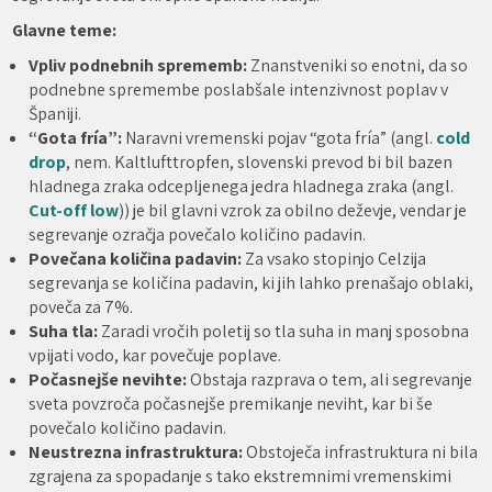
Glavne teme:
Vpliv podnebnih sprememb:
Znanstveniki so enotni, da so
podnebne spremembe poslabšale intenzivnost poplav v
Španiji.
“Gota fría”:
Naravni vremenski pojav “gota fría” (angl.
cold
drop
, nem. Kaltlufttropfen, slovenski prevod bi bil bazen
hladnega zraka odcepljenega jedra hladnega zraka (angl.
Cut-off low
)) je bil glavni vzrok za obilno deževje, vendar je
segrevanje ozračja povečalo količino padavin.
Povečana količina padavin:
Za vsako stopinjo Celzija
segrevanja se količina padavin, ki jih lahko prenašajo oblaki,
poveča za 7%.
Suha tla:
Zaradi vročih poletij so tla suha in manj sposobna
vpijati vodo, kar povečuje poplave.
Počasnejše nevihte:
Obstaja razprava o tem, ali segrevanje
sveta povzroča počasnejše premikanje neviht, kar bi še
povečalo količino padavin.
Neustrezna infrastruktura:
Obstoječa infrastruktura ni bila
zgrajena za spopadanje s tako ekstremnimi vremenskimi