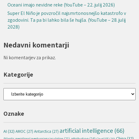
Oceani imajo nevidne reke (YouTube – 22. julij 2026)
Super El Niño je povzročil najsmrtonosnejšo katastrofo v
zgodovini. Ta pa bi lahko bila še hujša. (YouTube – 28. julij
2028)
Nedavni komentarji
Ni komentarjev za prikaz.
Kategorije
Kategorije
Oznake
artificial intelligence
(66)
AI
(32)
AMOC
(27)
Antarctica
(27)
China
(32)
attribution
(24)
Atlantic meridional overturning circulation
(21)
ChatGPT
(20)