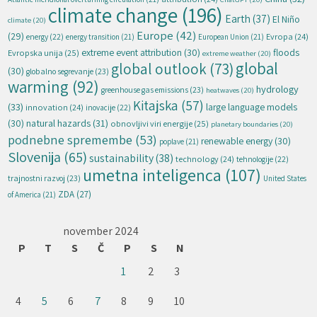
climate change
(196)
Earth
(37)
El Niño
climate
(20)
Europe
(42)
(29)
energy
(22)
Evropa
(24)
energy transition
(21)
European Union
(21)
extreme event attribution
(30)
floods
Evropska unija
(25)
extreme weather
(20)
global
global outlook
(73)
(30)
globalno segrevanje
(23)
warming
(92)
hydrology
greenhouse gas emissions
(23)
heatwaves
(20)
Kitajska
(57)
(33)
large language models
innovation
(24)
inovacije
(22)
natural hazards
(31)
(30)
obnovljivi viri energije
(25)
planetary boundaries
(20)
podnebne spremembe
(53)
renewable energy
(30)
poplave
(21)
Slovenija
(65)
sustainability
(38)
technology
(24)
tehnologije
(22)
umetna inteligenca
(107)
trajnostni razvoj
(23)
United States
ZDA
(27)
of America
(21)
november 2024
P
T
S
Č
P
S
N
1
2
3
4
5
6
7
8
9
10