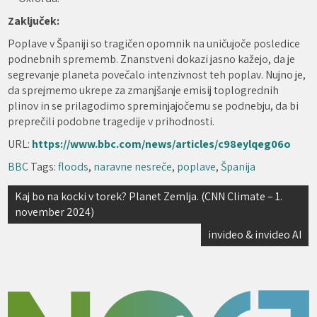
Zaključek:
Poplave v Španiji so tragičen opomnik na uničujoče posledice
podnebnih sprememb. Znanstveni dokazi jasno kažejo, da je
segrevanje planeta povečalo intenzivnost teh poplav. Nujno je,
da sprejmemo ukrepe za zmanjšanje emisij toplogrednih
plinov in se prilagodimo spreminjajočemu se podnebju, da bi
preprečili podobne tragedije v prihodnosti.
URL:
https://www.bbc.com/news/articles/c98eylqeg06o
BBC
Tags:
floods
,
naravne nesreče
,
poplave
,
Španija
Navigacija
Kaj bo na kocki v torek? Planet Zemlja. (CNN Climate – 1.
november 2024)
prispevka
invideo & invideo AI