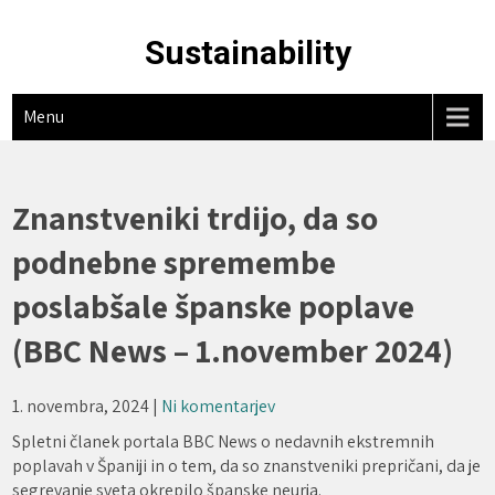
Skip
to
Sustainability
content
Menu
Znanstveniki trdijo, da so
podnebne spremembe
poslabšale španske poplave
(BBC News – 1.november 2024)
1. novembra, 2024
|
Ni komentarjev
Spletni članek portala BBC News o nedavnih ekstremnih
poplavah v Španiji in o tem, da so znanstveniki prepričani, da je
segrevanje sveta okrepilo španske neurja.