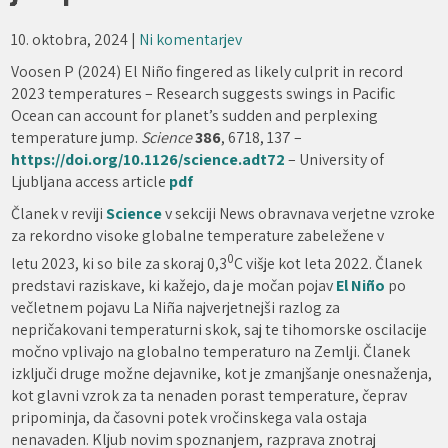
10. oktobra, 2024
|
Ni komentarjev
Voosen P (2024) El Niño fingered as likely culprit in record
2023 temperatures – Research suggests swings in Pacific
Ocean can account for planet’s sudden and perplexing
temperature jump.
Science
386
, 6718, 137 –
https://doi.org/10.1126/science.adt72
– University of
Ljubljana access article
pdf
Članek v reviji
Science
v sekciji News obravnava verjetne vzroke
za rekordno visoke globalne temperature zabeležene v
0
letu 2023, ki so bile za skoraj 0,3
C višje kot leta 2022. Članek
predstavi raziskave, ki kažejo, da je močan pojav
El Niño
po
večletnem pojavu La Niña najverjetnejši razlog za
nepričakovani temperaturni skok, saj te tihomorske oscilacije
močno vplivajo na globalno temperaturo na Zemlji. Članek
izključi druge možne dejavnike, kot je zmanjšanje onesnaženja,
kot glavni vzrok za ta nenaden porast temperature, čeprav
pripominja, da časovni potek vročinskega vala ostaja
nenavaden. Kljub novim spoznanjem, razprava znotraj