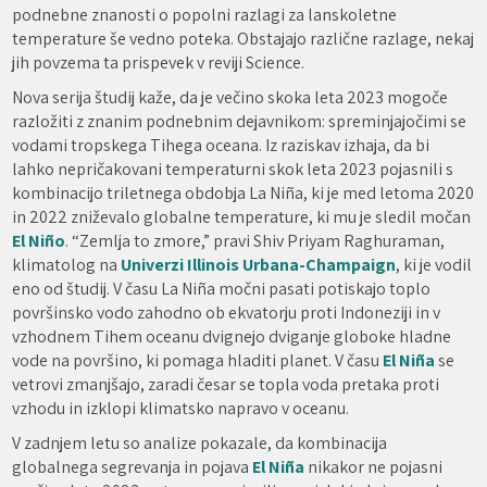
podnebne znanosti o popolni razlagi za lanskoletne
temperature še vedno poteka. Obstajajo različne razlage, nekaj
jih povzema ta prispevek v reviji Science.
Nova serija študij kaže, da je večino skoka leta 2023 mogoče
razložiti z znanim podnebnim dejavnikom: spreminjajočimi se
vodami tropskega Tihega oceana. Iz raziskav izhaja, da bi
lahko nepričakovani temperaturni skok leta 2023 pojasnili s
kombinacijo triletnega obdobja La Niña, ki je med letoma 2020
in 2022 zniževalo globalne temperature, ki mu je sledil močan
El Niño
. “Zemlja to zmore,” pravi Shiv Priyam Raghuraman,
klimatolog na
Univerzi Illinois Urbana-Champaign
, ki je vodil
eno od študij. V času La Niña močni pasati potiskajo toplo
površinsko vodo zahodno ob ekvatorju proti Indoneziji in v
vzhodnem Tihem oceanu dvignejo dviganje globoke hladne
vode na površino, ki pomaga hladiti planet. V času
El Niña
se
vetrovi zmanjšajo, zaradi česar se topla voda pretaka proti
vzhodu in izklopi klimatsko napravo v oceanu.
V zadnjem letu so analize pokazale, da kombinacija
globalnega segrevanja in pojava
El Niña
nikakor ne pojasni