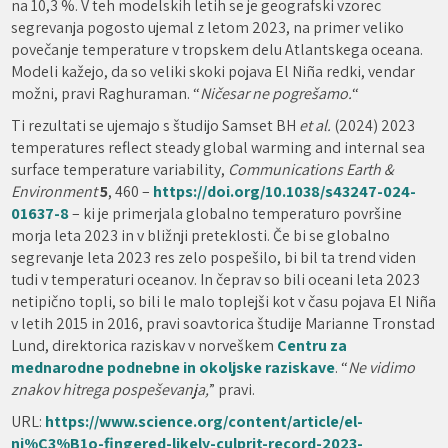
na 10,3 %. V teh modelskih letih se je geografski vzorec
segrevanja pogosto ujemal z letom 2023, na primer veliko
povečanje temperature v tropskem delu Atlantskega oceana.
Modeli kažejo, da so veliki skoki pojava El Niña redki, vendar
možni, pravi Raghuraman. “
Ničesar ne pogrešamo.
“
Ti rezultati se ujemajo s študijo Samset BH
et al.
(2024) 2023
temperatures reflect steady global warming and internal sea
surface temperature variability,
Communications Earth &
Environment
5
, 460 –
https://doi.org/10.1038/s43247-024-
01637-8
– ki je primerjala globalno temperaturo površine
morja leta 2023 in v bližnji preteklosti. Če bi se globalno
segrevanje leta 2023 res zelo pospešilo, bi bil ta trend viden
tudi v temperaturi oceanov. In čeprav so bili oceani leta 2023
netipično topli, so bili le malo toplejši kot v času pojava El Niña
v letih 2015 in 2016, pravi soavtorica študije Marianne Tronstad
Lund, direktorica raziskav v norveškem
Centru za
mednarodne podnebne in okoljske raziskave
. “
Ne vidimo
znakov hitrega pospeševanja,
” pravi.
URL:
https://www.science.org/content/article/el-
ni%C3%B1o-fingered-likely-culprit-record-2023-