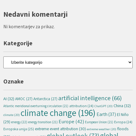
Nedavni komentarji
Ni komentarjev za prikaz.
Kategorije
Kategorije
Oznake
artificial intelligence
(66)
AI
(32)
AMOC
(27)
Antarctica
(27)
China
(32)
attribution
(24)
Atlantic meridional overturning circulation
(21)
ChatGPT
(20)
climate change
(196)
Earth
(37)
El Niño
climate
(20)
Europe
(42)
(29)
energy
(22)
Evropa
(24)
energy transition
(21)
European Union
(21)
extreme event attribution
(30)
floods
Evropska unija
(25)
extreme weather
(20)
global
global outlook
(73)