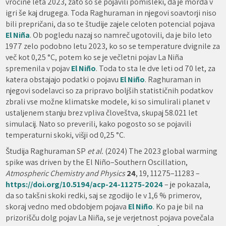
vročine leta 2023, zato so se pojavili pomisleki, da je morda v
igri še kaj drugega. Toda Raghuraman in njegovi soavtorji niso
bili prepričani, da so te študije zajele celoten potencial pojava
El Niña
. Ob pogledu nazaj so namreč ugotovili, da je bilo leto
1977 zelo podobno letu 2023, ko so se temperature dvignile za
več kot 0,25 °C, potem ko se je večletni pojav La Niña
spremenila v pojav
El Niño
. Toda to sta le dve leti od 70 let, za
katera obstajajo podatki o pojavu
El Niño
. Raghuraman in
njegovi sodelavci so za pripravo boljših statističnih podatkov
zbrali vse možne klimatske modele, ki so simulirali planet v
ustaljenem stanju brez vpliva človeštva, skupaj 58.021 let
simulacij. Nato so preverili, kako pogosto so se pojavili
temperaturni skoki, višji od 0,25 °C.
Študija Raghuraman SP
et al.
(2024) The 2023 global warming
spike was driven by the El Niño–Southern Oscillation,
Atmospheric Chemistry and Physics
24
, 19, 11275–11283 –
https://doi.org/10.5194/acp-24-11275-2024
– je pokazala,
da so takšni skoki redki, saj se zgodijo le v 1,6 % primerov,
skoraj vedno med obdobjem pojava
El Niño
. Ko pa je bil na
prizorišču dolg pojav La Niña, se je verjetnost pojava povečala