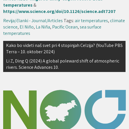
temperatures
&
https://www.science.org/doi/10.1126/science.adt7207
Revija/članki - Journal/Articles
Tags:
air temperatures
,
climate
science
,
El Niño
,
La Niña
,
Pacific Ocean
,
sea surface
temperatures
Navigacija
Kako bo videti naš svet pri 4 stopinjah Celzija? (YouTube PBS
Terra – 10. oktober 2024)
prispevka
Li Z, Ding Q (2024) A global poleward shift of atmospheric
rivers. Science Advances 10.