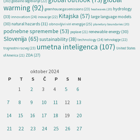
(30)
globalno segrevanje
(22)
warming
(92)
hydrology
greenhouse gas emissions
(23)
heatwaves
(20)
Kitajska
(57)
(33)
large language models
innovation
(24)
inovacije
(22)
natural hazards
(31)
(30)
obnovljivi viri energije
(25)
planetary boundaries
(20)
podnebne spremembe
(53)
renewable energy
(30)
poplave
(21)
Slovenija
(65)
sustainability
(38)
technology
(24)
tehnologije
(22)
umetna inteligenca
(107)
trajnostni razvoj
(23)
United States
ZDA
(27)
of America
(21)
oktober 2024
P
T
S
Č
P
S
N
1
2
3
4
5
6
7
8
9
10
11
12
13
14
15
16
17
18
19
20
21
22
23
24
25
26
27