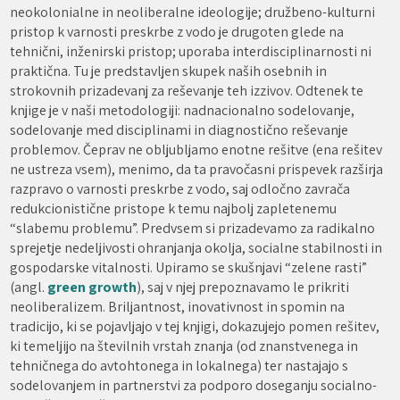
neokolonialne in neoliberalne ideologije; družbeno-kulturni
pristop k varnosti preskrbe z vodo je drugoten glede na
tehnični, inženirski pristop; uporaba interdisciplinarnosti ni
praktična. Tu je predstavljen skupek naših osebnih in
strokovnih prizadevanj za reševanje teh izzivov. Odtenek te
knjige je v naši metodologiji: nadnacionalno sodelovanje,
sodelovanje med disciplinami in diagnostično reševanje
problemov. Čeprav ne obljubljamo enotne rešitve (ena rešitev
ne ustreza vsem), menimo, da ta pravočasni prispevek razširja
razpravo o varnosti preskrbe z vodo, saj odločno zavrača
redukcionistične pristope k temu najbolj zapletenemu
“slabemu problemu”. Predvsem si prizadevamo za radikalno
sprejetje nedeljivosti ohranjanja okolja, socialne stabilnosti in
gospodarske vitalnosti. Upiramo se skušnjavi “zelene rasti”
(angl.
green growth
), saj v njej prepoznavamo le prikriti
neoliberalizem. Briljantnost, inovativnost in spomin na
tradicijo, ki se pojavljajo v tej knjigi, dokazujejo pomen rešitev,
ki temeljijo na številnih vrstah znanja (od znanstvenega in
tehničnega do avtohtonega in lokalnega) ter nastajajo s
sodelovanjem in partnerstvi za podporo doseganju socialno-