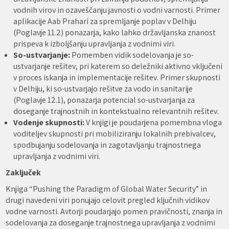
vodnih virov in ozaveščanju javnosti o vodni varnosti. Primer
aplikacije Aab Prahari za spremljanje poplav v Delhiju
(Poglavje 11.2) ponazarja, kako lahko državljanska znanost
prispeva k izboljšanju upravljanja z vodnimi viri.
So-ustvarjanje:
Pomemben vidik sodelovanja je so-
ustvarjanje rešitev, pri katerem so deležniki aktivno vključeni
v proces iskanja in implementacije rešitev. Primer skupnosti
v Delhiju, ki so-ustvarjajo rešitve za vodo in sanitarije
(Poglavje 12.1), ponazarja potencial so-ustvarjanja za
doseganje trajnostnih in kontekstualno relevantnih rešitev.
Vodenje skupnosti:
V knjigi je poudarjena pomembna vloga
voditeljev skupnosti pri mobiliziranju lokalnih prebivalcev,
spodbujanju sodelovanja in zagotavljanju trajnostnega
upravljanja z vodnimi viri.
Zaključek
Knjiga “Pushing the Paradigm of Global Water Security” in
drugi navedeni viri ponujajo celovit pregled ključnih vidikov
vodne varnosti. Avtorji poudarjajo pomen pravičnosti, znanja in
sodelovanja za doseganje trajnostnega upravljanja z vodnimi