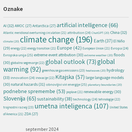
Oznake
artificial intelligence
(66)
AI
(32)
AMOC
(27)
Antarctica
(27)
China
(32)
attribution
(24)
Atlantic meridional overturning circulation
(21)
ChatGPT
(20)
climate change
(196)
Earth
(37)
El Niño
climate
(20)
Europe
(42)
(29)
energy
(22)
Evropa
(24)
energy transition
(21)
European Union
(21)
extreme event attribution
(30)
floods
Evropska unija
(25)
extreme weather
(20)
global
global outlook
(73)
(30)
globalno segrevanje
(22)
warming
(92)
hydrology
greenhouse gas emissions
(23)
heatwaves
(20)
Kitajska
(57)
(33)
large language models
innovation
(24)
inovacije
(22)
natural hazards
(31)
(30)
obnovljivi viri energije
(25)
planetary boundaries
(20)
podnebne spremembe
(53)
renewable energy
(30)
poplave
(21)
Slovenija
(65)
sustainability
(38)
technology
(24)
tehnologije
(22)
umetna inteligenca
(107)
trajnostni razvoj
(23)
United States
ZDA
(27)
of America
(21)
september 2024