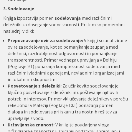
3. Sodelovanje
Knjiga izpostavlja pomen
sodelovanja
med različnimi
deležniki za doseganje vodne varnosti. Pri tem so pomembni
naslednji vidiki:
Prepoznavanje ovir za sodelovanje:
V knjigi so analizirane
ovire za sodelovanje, kot so pomanjkanje zaupanja med
deležniki, razdrobljenost odgovornosti in pomanjkanje
transparentnosti. Primer vodnega upravljanja v Delhiju
(Poglavje 9.1) ponazarja kompleksnost sodelovanja med
različnimi vladnimi agencijami, nevladnimi organizacijami
in lokalnimi skupnostmi.
Posvetovanje z deležniki:
Za učinkovito sodelovanje je
ključno posvetovanje z deležniki in upoštevanje njihovih
potreb in interesov. Primer vključevanja deležnikov v porečju
reke Johor v Maleziji (Poglavje 10.1) ponazarja pomen
dialoga in sodelovanja pri iskanju trajnostnih rešitev za
upravljanje z vodo.
Državljanska znanost:
V knjigi je poudarjena vloga
državljanske znanosti pri zbiranju podatkov, spremljanju