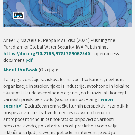
Anker V, Maysels R, Peppa MV (Eds.) (2024) Pushing the
Paradigm of Global Water Security. IWA Publishing,
https://doi.org/10.2166/9781789062540
– open access
document
pdf
About the Book
(O knjigi):
Ta knjiga združuje raziskovalce na začetku kariere, nevladne
organizacije in strokovnjake iz industrije, avtohtone in lokalne
skupnosti ter delavce vladnih agencij, da bi raziskali koncept
varnosti preskrbe z vodo (vodna varnost – angl.
water
security
). Z združevanjem večkulturnih perspektiv, raznolikih
prispevkov in ilustrativnih medijev izzivamo trenutno
antropocentrično in tehnokratsko pripoved o varnosti
preskrbe z vodo, po kateri: varnost preskrbe z vodo velja
izključno za ljudi; razvojne pobude in intervencije vodijo