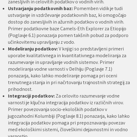
zanesljivih in celovitih podatkov o vodnih virih.
Ustvarjanju podatkovnih baz:
Pomemben vidik je tudi
ustvarjanje in vzdrževanje podatkovnih baz, ki omogočajo
dostop do zanesljivih in ažurnih podatkov o vodnih virih.
Primer podatkovne baze Camels-Eth Explorer za Etiopijo
(Poglavje 6.1) ponazarja pomen takšnih pobud za podporo
učinkovitemu upravljanju z vodo.
Modeliranju podatkov:
V knjigi so predstavljeni primeri
uporabe kvalitativnega in kvantitativnega modeliranja za
razumevanje in upravljanje vodnih sistemov. Primer
modeliranja vodne varnosti v Delhiju (Poglavje 7.1)
ponazarja, kako lahko modeliranje pomaga pri oceni
trenutnega stanja in pri načrtovanju trajnostnih strategij za
prihodnost.
Integraciji podatkov:
Za celovito razumevanje vodne
varnosti je ključna integracija podatkov iz različnih virov.
Primer povezovanja socio-ekoloških podatkov v
jugozahodni Kolumbiji (Poglavje 8.1) ponazarja, kako lahko
integracija podatkov pomaga pri prepoznavanju povezav
med ekološkimi sistemi, človeškimi dejavnostmi in vodno
varnostjo.