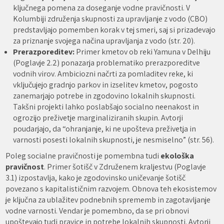
ključnega pomena za doseganje vodne pravičnosti. V
Kolumbiji združenja skupnosti za upravljanje z vodo (CBO)
predstavljajo pomemben korak v tej smeri, saj si prizadevajo
za priznanje svojega načina upravljanja z vodo (str. 20).
Prerazporeditev:
Primer kmetov ob reki Yamuna v Delhiju
(Poglavje 2.2) ponazarja problematiko prerazporeditve
vodnih virov. Ambiciozni načrti za pomladitev reke, ki
vključujejo gradnjo parkov in izselitev kmetov, pogosto
zanemarjajo potrebe in zgodovino lokalnih skupnosti.
Takšni projekti lahko poslabšajo socialno neenakost in
ogrozijo preživetje marginaliziranih skupin. Avtorji
poudarjajo, da “ohranjanje, ki ne upošteva preživetja in
varnosti posesti lokalnih skupnosti, je nesmiselno” (str. 56).
Poleg socialne pravičnosti je pomembna tudi
ekološka
pravičnost
. Primer šotišč v Združenem kraljestvu (Poglavje
3.1) izpostavlja, kako je zgodovinsko uničevanje šotišč
povezano s kapitalističnim razvojem. Obnova teh ekosistemov
je ključna za ublažitev podnebnih sprememb in zagotavljanje
vodne varnosti. Vendar je pomembno, da se pri obnovi
upoštevajo tudi pravice in potrebe lokalnih skupnosti. Avtorji