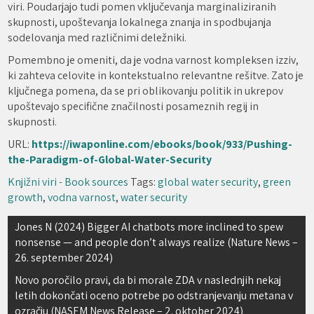
viri. Poudarjajo tudi pomen vključevanja marginaliziranih
skupnosti, upoštevanja lokalnega znanja in spodbujanja
sodelovanja med različnimi deležniki.
Pomembno je omeniti, da je vodna varnost kompleksen izziv,
ki zahteva celovite in kontekstualno relevantne rešitve. Zato je
ključnega pomena, da se pri oblikovanju politik in ukrepov
upoštevajo specifične značilnosti posameznih regij in
skupnosti.
URL:
https://iwaponline.com/ebooks/book/933/Pushing-
the-Paradigm-of-Global-Water-Security
Knjižni viri - Book sources
Tags:
global water security
,
green
growth
,
vodna varnost
,
water security
Navigacija
Jones N (2024) Bigger AI chatbots more inclined to spew
nonsense — and people don’t always realize (Nature News –
prispevka
26. september 2024)
Novo poročilo pravi, da bi morale ZDA v naslednjih nekaj
letih dokončati oceno potrebe po odstranjevanju metana v
ozračju (NASEM News Release – 2. oktober 2024)