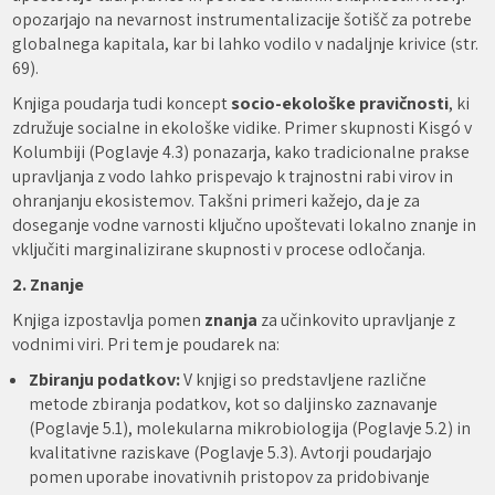
opozarjajo na nevarnost instrumentalizacije šotišč za potrebe
globalnega kapitala, kar bi lahko vodilo v nadaljnje krivice (str.
69).
Knjiga poudarja tudi koncept
socio-ekološke pravičnosti
, ki
združuje socialne in ekološke vidike. Primer skupnosti Kisgó v
Kolumbiji (Poglavje 4.3) ponazarja, kako tradicionalne prakse
upravljanja z vodo lahko prispevajo k trajnostni rabi virov in
ohranjanju ekosistemov. Takšni primeri kažejo, da je za
doseganje vodne varnosti ključno upoštevati lokalno znanje in
vključiti marginalizirane skupnosti v procese odločanja.
2. Znanje
Knjiga izpostavlja pomen
znanja
za učinkovito upravljanje z
vodnimi viri. Pri tem je poudarek na:
Zbiranju podatkov:
V knjigi so predstavljene različne
metode zbiranja podatkov, kot so daljinsko zaznavanje
(Poglavje 5.1), molekularna mikrobiologija (Poglavje 5.2) in
kvalitativne raziskave (Poglavje 5.3). Avtorji poudarjajo
pomen uporabe inovativnih pristopov za pridobivanje