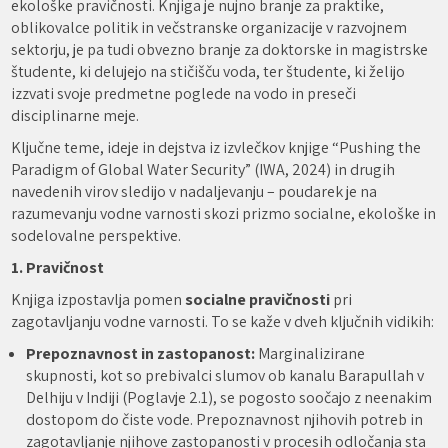
ekološke pravičnosti. Knjiga je nujno branje za praktike,
oblikovalce politik in večstranske organizacije v razvojnem
sektorju, je pa tudi obvezno branje za doktorske in magistrske
študente, ki delujejo na stičišču voda, ter študente, ki želijo
izzvati svoje predmetne poglede na vodo in preseči
disciplinarne meje.
Ključne teme, ideje in dejstva iz izvlečkov knjige “Pushing the
Paradigm of Global Water Security” (IWA, 2024) in drugih
navedenih virov sledijo v nadaljevanju – poudarek je na
razumevanju vodne varnosti skozi prizmo socialne, ekološke in
sodelovalne perspektive.
1. Pravičnost
Knjiga izpostavlja pomen
socialne pravičnosti
pri
zagotavljanju vodne varnosti. To se kaže v dveh ključnih vidikih:
Prepoznavnost in zastopanost:
Marginalizirane
skupnosti, kot so prebivalci slumov ob kanalu Barapullah v
Delhiju v Indiji (Poglavje 2.1), se pogosto soočajo z neenakim
dostopom do čiste vode. Prepoznavnost njihovih potreb in
zagotavljanje njihove zastopanosti v procesih odločanja sta