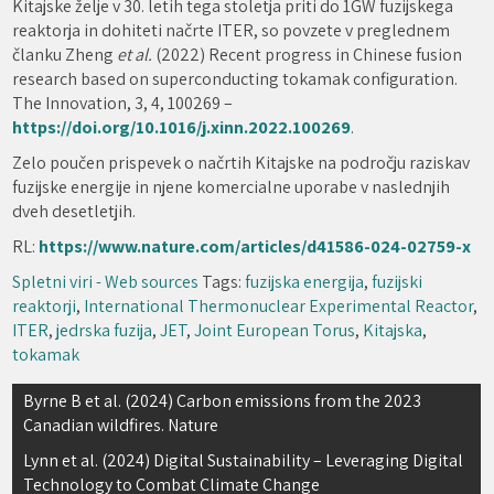
Kitajske želje v 30. letih tega stoletja priti do 1GW fuzijskega
reaktorja in dohiteti načrte ITER, so povzete v preglednem
članku Zheng
et al.
(2022) Recent progress in Chinese fusion
research based on superconducting tokamak configuration.
The Innovation, 3, 4, 100269 –
https://doi.org/10.1016/j.xinn.2022.100269
.
Zelo poučen prispevek o načrtih Kitajske na področju raziskav
fuzijske energije in njene komercialne uporabe v naslednjih
dveh desetletjih.
RL:
https://www.nature.com/articles/d41586-024-02759-x
Spletni viri - Web sources
Tags:
fuzijska energija
,
fuzijski
reaktorji
,
International Thermonuclear Experimental Reactor
,
ITER
,
jedrska fuzija
,
JET
,
Joint European Torus
,
Kitajska
,
tokamak
Navigacija
Byrne B et al. (2024) Carbon emissions from the 2023
Canadian wildfires. Nature
prispevka
Lynn et al. (2024) Digital Sustainability – Leveraging Digital
Technology to Combat Climate Change