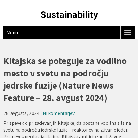
Skip
to
Sustainability
content
Menu
Kitajska se poteguje za vodilno
mesto v svetu na področju
jedrske fuzije (Nature News
Feature – 28. avgust 2024)
28. avgusta, 2024
|
Ni komentarjev
Prispevek o prizadevanjih Kitajske, da postane vodilna sila na
svetu na področju jedrske fuzije – reaktorjev na zlivanje jeder.
Prispevek ugotavlja, da ima Kitajska ambiciozne državne