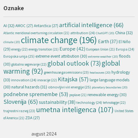
Oznake
artificial intelligence
(66)
AI
(32)
AMOC
(27)
Antarctica
(27)
China
(32)
attribution
(24)
Atlantic meridional overturning circulation
(21)
ChatGPT
(20)
climate change
(196)
Earth
(37)
El Niño
climate
(20)
Europe
(42)
(29)
energy
(22)
Evropa
(24)
energy transition
(21)
European Union
(21)
extreme event attribution
(30)
floods
Evropska unija
(25)
extreme weather
(20)
global
global outlook
(73)
(30)
globalno segrevanje
(22)
warming
(92)
hydrology
greenhouse gas emissions
(23)
heatwaves
(20)
Kitajska
(57)
(33)
large language models
innovation
(24)
inovacije
(22)
natural hazards
(31)
(30)
obnovljivi viri energije
(25)
planetary boundaries
(20)
podnebne spremembe
(53)
renewable energy
(30)
poplave
(21)
Slovenija
(65)
sustainability
(38)
technology
(24)
tehnologije
(22)
umetna inteligenca
(107)
trajnostni razvoj
(23)
United States
ZDA
(27)
of America
(21)
avgust 2024