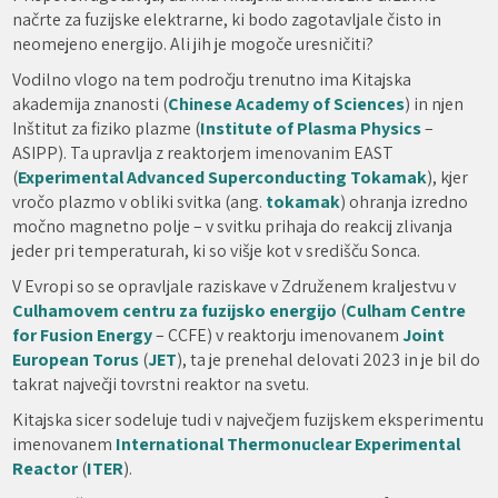
načrte za fuzijske elektrarne, ki bodo zagotavljale čisto in
neomejeno energijo. Ali jih je mogoče uresničiti?
Vodilno vlogo na tem področju trenutno ima Kitajska
akademija znanosti (
Chinese Academy of Sciences
) in njen
Inštitut za fiziko plazme (
Institute of Plasma Physics
–
ASIPP). Ta upravlja z reaktorjem imenovanim EAST
(
Experimental Advanced Superconducting Tokamak
), kjer
vročo plazmo v obliki svitka (ang.
tokamak
) ohranja izredno
močno magnetno polje – v svitku prihaja do reakcij zlivanja
jeder pri temperaturah, ki so višje kot v središču Sonca.
V Evropi so se opravljale raziskave v Združenem kraljestvu v
Culhamovem centru za fuzijsko energijo
(
Culham Centre
for Fusion Energy
– CCFE) v reaktorju imenovanem
Joint
European Torus
(
JET
), ta je prenehal delovati 2023 in je bil do
takrat največji tovrstni reaktor na svetu.
Kitajska sicer sodeluje tudi v največjem fuzijskem eksperimentu
imenovanem
International Thermonuclear Experimental
Reactor
(
ITER
).