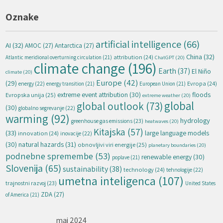
Oznake
artificial intelligence
(66)
AI
(32)
AMOC
(27)
Antarctica
(27)
China
(32)
attribution
(24)
Atlantic meridional overturning circulation
(21)
ChatGPT
(20)
climate change
(196)
Earth
(37)
El Niño
climate
(20)
Europe
(42)
(29)
energy
(22)
Evropa
(24)
energy transition
(21)
European Union
(21)
extreme event attribution
(30)
floods
Evropska unija
(25)
extreme weather
(20)
global
global outlook
(73)
(30)
globalno segrevanje
(22)
warming
(92)
hydrology
greenhouse gas emissions
(23)
heatwaves
(20)
Kitajska
(57)
(33)
large language models
innovation
(24)
inovacije
(22)
natural hazards
(31)
(30)
obnovljivi viri energije
(25)
planetary boundaries
(20)
podnebne spremembe
(53)
renewable energy
(30)
poplave
(21)
Slovenija
(65)
sustainability
(38)
technology
(24)
tehnologije
(22)
umetna inteligenca
(107)
trajnostni razvoj
(23)
United States
ZDA
(27)
of America
(21)
maj 2024