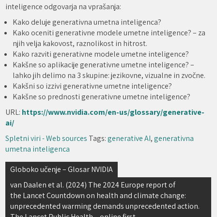
inteligence odgovarja na vprašanja:
Kako deluje generativna umetna inteligenca?
Kako oceniti generativne modele umetne inteligence? – za
njih velja kakovost, raznolikost in hitrost.
Kako razviti generativne modele umetne inteligence?
Kakšne so aplikacije generativne umetne inteligence? –
lahko jih delimo na 3 skupine: jezikovne, vizualne in zvočne.
Kakšni so izzivi generativne umetne inteligence?
Kakšne so prednosti generativne umetne inteligence?
URL:
https://www.nvidia.com/en-us/glossary/generative-
ai/
Spletni viri - Web sources
Tags:
generative AI
,
generativna
umetna inteligenca
Navigacija
Globoko učenje – Glosar NVIDIA
prispevka
van Daalen et al. (2024) The 2024 Europe report of
the Lancet Countdown on health and climate change:
unprecedented warming demands unprecedented action.
The Lancet Public Health – online first