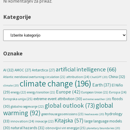
Ni komentarjev za prikaz.
Kategorije
Kategorije
Oznake
artificial intelligence
(66)
AI
(32)
AMOC
(27)
Antarctica
(27)
China
(32)
attribution
(24)
Atlantic meridional overturning circulation
(21)
ChatGPT
(20)
climate change
(196)
Earth
(37)
El Niño
climate
(20)
Europe
(42)
(29)
energy
(22)
Evropa
(24)
energy transition
(21)
European Union
(21)
extreme event attribution
(30)
floods
Evropska unija
(25)
extreme weather
(20)
global
global outlook
(73)
(30)
globalno segrevanje
(22)
warming
(92)
hydrology
greenhouse gas emissions
(23)
heatwaves
(20)
Kitajska
(57)
(33)
large language models
innovation
(24)
inovacije
(22)
natural hazards
(31)
(30)
obnovljivi viri energije
(25)
planetary boundaries
(20)