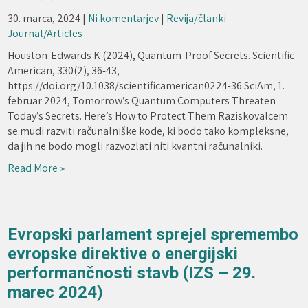
30. marca, 2024
|
Ni komentarjev
|
Revija/članki -
Journal/Articles
Houston-Edwards K (2024), Quantum-Proof Secrets. Scientific
American, 330(2), 36-43,
https://doi.org/10.1038/scientificamerican0224-36 SciAm, 1.
februar 2024, Tomorrow’s Quantum Computers Threaten
Today’s Secrets. Here’s How to Protect Them Raziskovalcem
se mudi razviti računalniške kode, ki bodo tako kompleksne,
da jih ne bodo mogli razvozlati niti kvantni računalniki.
Read More »
Evropski parlament sprejel spremembo
evropske direktive o energijski
performančnosti stavb (IZS – 29.
marec 2024)