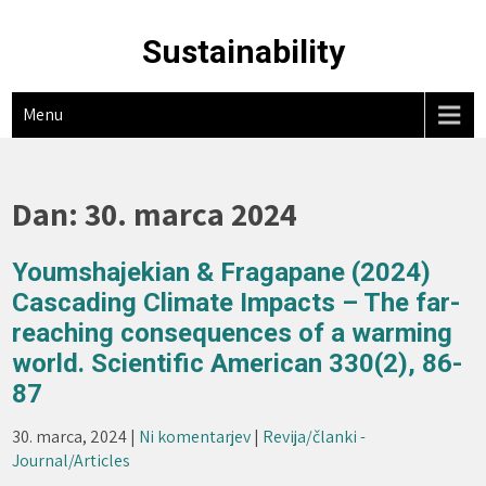
Skip
to
Sustainability
content
Menu
Dan:
30. marca 2024
Youmshajekian & Fragapane (2024)
Cascading Climate Impacts – The far-
reaching consequences of a warming
world. Scientific American 330(2), 86-
87
30. marca, 2024
|
Ni komentarjev
|
Revija/članki -
Journal/Articles