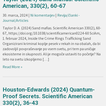
American, 330(2), 60-67
30. marca, 2024
|
Ni komentarjev
|
Revija/članki -
Journal/Articles
Taylor D. A. (2024) Sand mafias. Scientific American 330(2), 60-
67, https://doi.org/10.1038/scientificamerican0224-60 SciAm,
1. februar 2024, Inside the Crime Rings Trafficking Sand
Organizirani kriminal koplje pesek v rekah in na obalah, da bi
zadovoljil povpraševanje po vsem svetu, pri tem pa uničuje
ekosisteme in skupnosti. Ali je mogoče ustaviti to početje? Na
leto na svetu izkopljemo […]
Read More »
Houston-Edwards (2024) Quantum-
Proof Secrets. Scientific American
330(2), 36-43