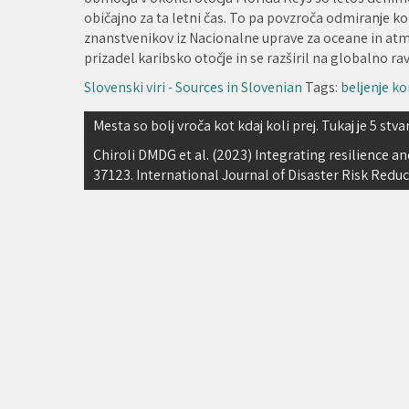
običajno za ta letni čas. To pa povzroča odmiranje kora
znanstvenikov iz Nacionalne uprave za oceane in at
prizadel karibsko otočje in se razširil na globalno rav
Slovenski viri - Sources in Slovenian
Tags:
beljenje ko
Navigacija
Mesta so bolj vroča kot kdaj koli prej. Tukaj je 5 stva
prispevka
Chiroli DMDG et al. (2023) Integrating resilience and
37123. International Journal of Disaster Risk Reduc