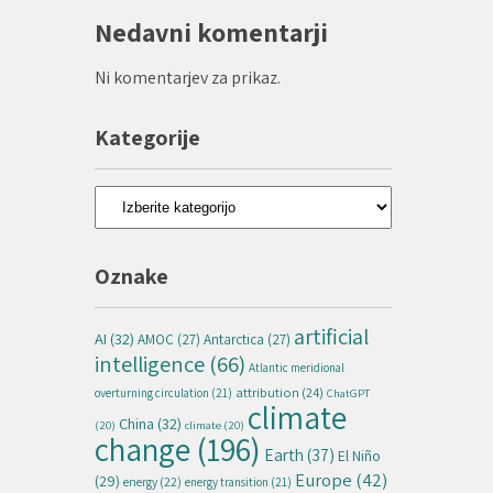
Nedavni komentarji
Ni komentarjev za prikaz.
Kategorije
Kategorije
Oznake
artificial
AI
(32)
AMOC
(27)
Antarctica
(27)
intelligence
(66)
Atlantic meridional
attribution
(24)
overturning circulation
(21)
ChatGPT
climate
China
(32)
(20)
climate
(20)
change
(196)
Earth
(37)
El Niño
Europe
(42)
(29)
energy
(22)
energy transition
(21)