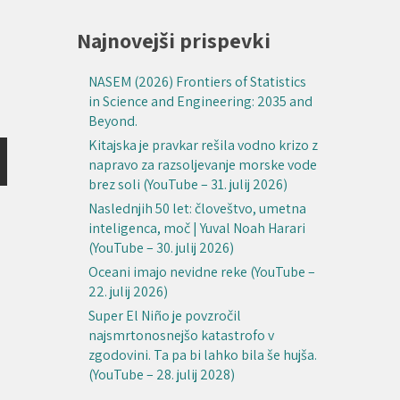
Najnovejši prispevki
u
NASEM (2026) Frontiers of Statistics
in Science and Engineering: 2035 and
Beyond.
Kitajska je pravkar rešila vodno krizo z
napravo za razsoljevanje morske vode
brez soli (YouTube – 31. julij 2026)
Naslednjih 50 let: človeštvo, umetna
inteligenca, moč | Yuval Noah Harari
(YouTube – 30. julij 2026)
Oceani imajo nevidne reke (YouTube –
22. julij 2026)
Super El Niño je povzročil
najsmrtonosnejšo katastrofo v
zgodovini. Ta pa bi lahko bila še hujša.
(YouTube – 28. julij 2028)