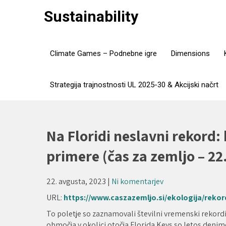
Skip
Sustainability
to
content
Climate Games – Podnebne igre
Dimensions
Strategija trajnostnosti UL 2025-30 & Akcijski načrt
Na Floridi neslavni rekord:
primere (čas za zemljo – 22
22. avgusta, 2023
|
Ni komentarjev
URL:
https://www.caszazemljo.si/ekologija/reko
To poletje so zaznamovali številni vremenski rekord
območja v okolici otočja Florida Keys so letos denimo