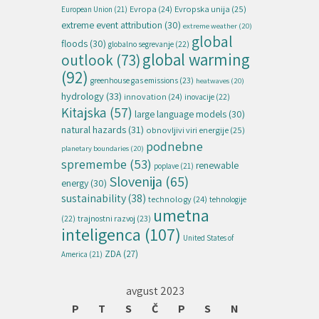
Evropska unija
(25)
Evropa
(24)
European Union
(21)
extreme event attribution
(30)
extreme weather
(20)
global
floods
(30)
globalno segrevanje
(22)
global warming
outlook
(73)
(92)
greenhouse gas emissions
(23)
heatwaves
(20)
hydrology
(33)
innovation
(24)
inovacije
(22)
Kitajska
(57)
large language models
(30)
natural hazards
(31)
obnovljivi viri energije
(25)
podnebne
planetary boundaries
(20)
spremembe
(53)
renewable
poplave
(21)
Slovenija
(65)
energy
(30)
sustainability
(38)
technology
(24)
tehnologije
umetna
(22)
trajnostni razvoj
(23)
inteligenca
(107)
United States of
ZDA
(27)
America
(21)
avgust 2023
P
T
S
Č
P
S
N