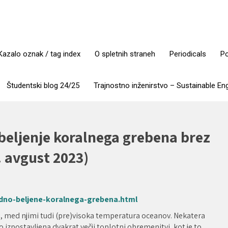
Kazalo oznak / tag index
O spletnih straneh
Periodicals
Po
Študentski blog 24/25
Trajnostno inženirstvo – Sustainable En
 beljenje koralnega grebena brez
. avgust 2023)
rdno-beljene-koralnega-grebena.html
i, med njimi tudi (pre)visoka temperatura oceanov. Nekatera
 izpostavljena dvakrat večji toplotni obremenitvi, kot je to