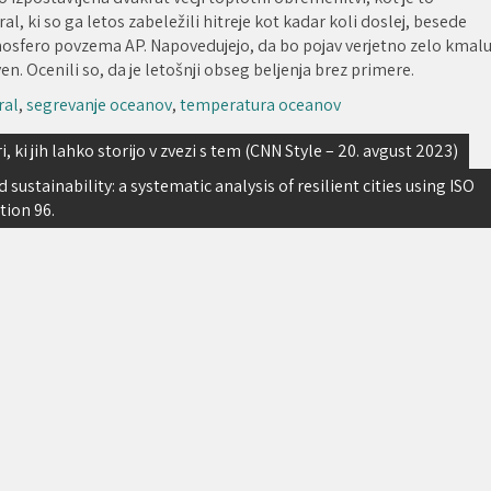
l, ki so ga letos zabeležili hitreje kot kadar koli doslej, besede
mosfero povzema AP. Napovedujejo, da bo pojav verjetno zelo kmal
en. Ocenili so, da je letošnji obseg beljenja brez primere.
ral
,
segrevanje oceanov
,
temperatura oceanov
ri, ki jih lahko storijo v zvezi s tem (CNN Style – 20. avgust 2023)
 sustainability: a systematic analysis of resilient cities using ISO
tion 96.