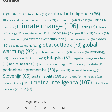
artificial intelligence
(66)
AI
(32)
AMOC
(27)
Antarctica
(27)
China
(32)
attribution
(24)
Atlantic meridional overturning circulation
(21)
ChatGPT
(20)
climate change
(196)
Earth
(37)
El Niño
climate
(20)
Europe
(42)
(29)
energy
(22)
Evropa
(24)
energy transition
(21)
European Union
(21)
extreme event attribution
(30)
floods
Evropska unija
(25)
extreme weather
(20)
global
global outlook
(73)
(30)
globalno segrevanje
(22)
warming
(92)
hydrology
greenhouse gas emissions
(23)
heatwaves
(20)
Kitajska
(57)
(33)
large language models
innovation
(24)
inovacije
(22)
natural hazards
(31)
(30)
obnovljivi viri energije
(25)
planetary boundaries
(20)
podnebne spremembe
(53)
renewable energy
(30)
poplave
(21)
Slovenija
(65)
sustainability
(38)
technology
(24)
tehnologije
(22)
umetna inteligenca
(107)
trajnostni razvoj
(23)
United States
ZDA
(27)
of America
(21)
avgust 2026
P
T
S
Č
P
S
N