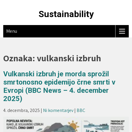
Skip
to
Sustainability
content
Menu
Oznaka:
vulkanski izbruh
Vulkanski izbruh je morda sprožil
smrtonosno epidemijo črne smrti v
Evropi (BBC News – 4. december
2025)
4. decembra, 2025
|
Ni komentarjev
|
BBC