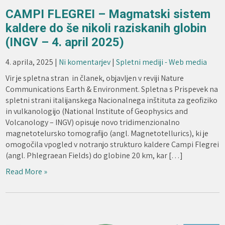
CAMPI FLEGREI – Magmatski sistem
kaldere do še nikoli raziskanih globin
(INGV – 4. april 2025)
4. aprila, 2025
|
Ni komentarjev
|
Spletni mediji - Web media
Vir je spletna stran in članek, objavljen v reviji Nature
Communications Earth & Environment. Spletna s Prispevek na
spletni strani italijanskega Nacionalnega inštituta za geofiziko
in vulkanologijo (National Institute of Geophysics and
Volcanology – INGV) opisuje novo tridimenzionalno
magnetotelursko tomografijo (angl. Magnetotellurics), ki je
omogočila vpogled v notranjo strukturo kaldere Campi Flegrei
(angl. Phlegraean Fields) do globine 20 km, kar […]
Read More »