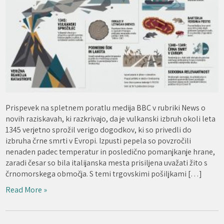
Prispevek na spletnem poratlu medija BBC v rubriki News o
novih raziskavah, ki razkrivajo, da je vulkanski izbruh okoli leta
1345 verjetno sprožil verigo dogodkov, ki so privedli do
izbruha črne smrti v Evropi. Izpusti pepela so povzročili
nenaden padec temperatur in posledično pomanjkanje hrane,
zaradi česar so bila italijanska mesta prisiljena uvažati žito s
črnomorskega območja. S temi trgovskimi pošiljkami […]
Read More »