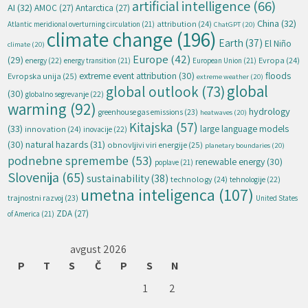
artificial intelligence
(66)
AI
(32)
AMOC
(27)
Antarctica
(27)
China
(32)
attribution
(24)
Atlantic meridional overturning circulation
(21)
ChatGPT
(20)
climate change
(196)
Earth
(37)
El Niño
climate
(20)
Europe
(42)
(29)
energy
(22)
Evropa
(24)
energy transition
(21)
European Union
(21)
extreme event attribution
(30)
floods
Evropska unija
(25)
extreme weather
(20)
global
global outlook
(73)
(30)
globalno segrevanje
(22)
warming
(92)
hydrology
greenhouse gas emissions
(23)
heatwaves
(20)
Kitajska
(57)
(33)
large language models
innovation
(24)
inovacije
(22)
natural hazards
(31)
(30)
obnovljivi viri energije
(25)
planetary boundaries
(20)
podnebne spremembe
(53)
renewable energy
(30)
poplave
(21)
Slovenija
(65)
sustainability
(38)
technology
(24)
tehnologije
(22)
umetna inteligenca
(107)
trajnostni razvoj
(23)
United States
ZDA
(27)
of America
(21)
avgust 2026
P
T
S
Č
P
S
N
1
2