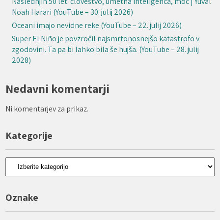
Naslednjih 50 let: človeštvo, umetna inteligenca, moč | Yuval
Noah Harari (YouTube – 30. julij 2026)
Oceani imajo nevidne reke (YouTube – 22. julij 2026)
Super El Niño je povzročil najsmrtonosnejšo katastrofo v
zgodovini. Ta pa bi lahko bila še hujša. (YouTube – 28. julij
2028)
Nedavni komentarji
Ni komentarjev za prikaz.
Kategorije
Kategorije
Oznake