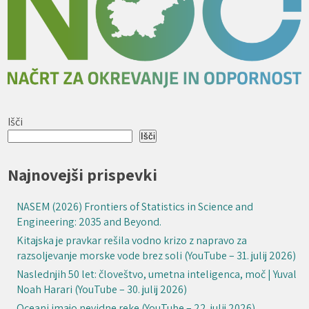
Išči
Išči
Najnovejši prispevki
NASEM (2026) Frontiers of Statistics in Science and
Engineering: 2035 and Beyond.
Kitajska je pravkar rešila vodno krizo z napravo za
razsoljevanje morske vode brez soli (YouTube – 31. julij 2026)
Naslednjih 50 let: človeštvo, umetna inteligenca, moč | Yuval
Noah Harari (YouTube – 30. julij 2026)
Oceani imajo nevidne reke (YouTube – 22. julij 2026)