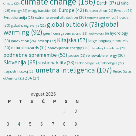
climate change
(196)
Earth
(37)
El Niño
climate
(20)
Europe
(42)
(29)
energy
(22)
Evropa
(24)
energy transition
(21)
European Union
(21)
extreme event attribution
(30)
floods
Evropska unija
(25)
extreme weather
(20)
global
global outlook
(73)
(30)
globalno segrevanje
(22)
warming
(92)
hydrology
greenhouse gas emissions
(23)
heatwaves
(20)
Kitajska
(57)
(33)
large language models
innovation
(24)
inovacije
(22)
natural hazards
(31)
(30)
obnovljivi viri energije
(25)
planetary boundaries
(20)
podnebne spremembe
(53)
renewable energy
(30)
poplave
(21)
Slovenija
(65)
sustainability
(38)
technology
(24)
tehnologije
(22)
umetna inteligenca
(107)
trajnostni razvoj
(23)
United States
ZDA
(27)
of America
(21)
avgust 2026
P
T
S
Č
P
S
N
1
2
3
4
5
6
7
8
9