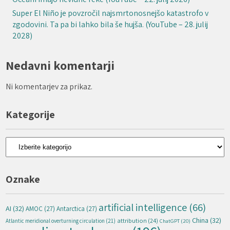
Super El Niño je povzročil najsmrtonosnejšo katastrofo v
zgodovini. Ta pa bi lahko bila še hujša. (YouTube – 28. julij
2028)
Nedavni komentarji
Ni komentarjev za prikaz.
Kategorije
Kategorije
Oznake
artificial intelligence
(66)
AI
(32)
AMOC
(27)
Antarctica
(27)
China
(32)
attribution
(24)
Atlantic meridional overturning circulation
(21)
ChatGPT
(20)