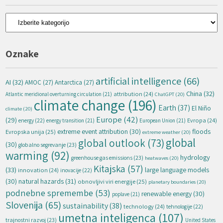
Kategorije
Oznake
artificial intelligence
(66)
AI
(32)
AMOC
(27)
Antarctica
(27)
China
(32)
attribution
(24)
Atlantic meridional overturning circulation
(21)
ChatGPT
(20)
climate change
(196)
Earth
(37)
El Niño
climate
(20)
Europe
(42)
(29)
energy
(22)
Evropa
(24)
energy transition
(21)
European Union
(21)
extreme event attribution
(30)
floods
Evropska unija
(25)
extreme weather
(20)
global
global outlook
(73)
(30)
globalno segrevanje
(23)
warming
(92)
hydrology
greenhouse gas emissions
(23)
heatwaves
(20)
Kitajska
(57)
(33)
large language models
innovation
(24)
inovacije
(22)
natural hazards
(31)
(30)
obnovljivi viri energije
(25)
planetary boundaries
(20)
podnebne spremembe
(53)
renewable energy
(30)
poplave
(21)
Slovenija
(65)
sustainability
(38)
technology
(24)
tehnologije
(22)
umetna inteligenca
(107)
trajnostni razvoj
(23)
United States