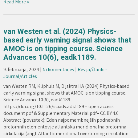
Read More »
van Westen et al. (2024) Physics-
based early warning signal shows that
AMOC is on tipping course. Science
Advances 10(6), eadk1189.
9. februarja, 2024
|
Ni komentarjev
|
Revija/članki -
Journal/Articles
van Westen RM, Kliphuis M, Dijsktra HA (2024) Physics-based
early warning signal shows that AMOC is on tipping course.
Science Advance 10(6), eadk1189 –
https://doi.org/10.1126/sciadv.adk1189 – open access
document pdf & Supplementary Material pdf– CC BY 4.0
Abstract (povzetek): Eden najpomembnejših podnebnih
prelomnih elementov je atlantska meridionalna prelomna
cirkulacija (angl. Atlantic meridional overturning circulation –