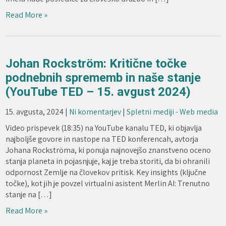
Read More »
Johan Rockström: Kritične točke
podnebnih sprememb in naše stanje
(YouTube TED – 15. avgust 2024)
15. avgusta, 2024
|
Ni komentarjev
|
Spletni mediji - Web media
Video prispevek (18:35) na YouTube kanalu TED, ki objavlja
najboljše govore in nastope na TED konferencah, avtorja
Johana Rockströma, ki ponuja najnovejšo znanstveno oceno
stanja planeta in pojasnjuje, kaj je treba storiti, da bi ohranili
odpornost Zemlje na človekov pritisk. Key insights (ključne
točke), kot jih je povzel virtualni asistent Merlin AI: Trenutno
stanje na […]
Read More »