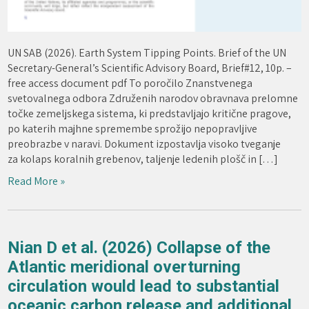
UN SAB (2026). Earth System Tipping Points. Brief of the UN
Secretary-General’s Scientific Advisory Board, Brief#12, 10p. –
free access document pdf To poročilo Znanstvenega
svetovalnega odbora Združenih narodov obravnava prelomne
točke zemeljskega sistema, ki predstavljajo kritične pragove,
po katerih majhne spremembe sprožijo nepopravljive
preobrazbe v naravi. Dokument izpostavlja visoko tveganje
za kolaps koralnih grebenov, taljenje ledenih plošč in […]
Read More »
Nian D et al. (2026) Collapse of the
Atlantic meridional overturning
circulation would lead to substantial
oceanic carbon release and additional