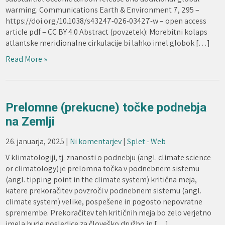
warming. Communications Earth & Environment 7, 295 –
https://doi.org/10.1038/s43247-026-03427-w – open access
article pdf – CC BY 4.0 Abstract (povzetek): Morebitni kolaps
atlantske meridionalne cirkulacije bi lahko imel globok […]
Read More »
Prelomne (prekucne) točke podnebja
na Zemlji
26. januarja, 2025
|
Ni komentarjev
|
Splet - Web
V klimatologiji, tj. znanosti o podnebju (angl. climate science
or climatology) je prelomna točka v podnebnem sistemu
(angl. tipping point in the climate system) kritična meja,
katere prekoračitev povzroči v podnebnem sistemu (angl.
climate system) velike, pospešene in pogosto nepovratne
spremembe. Prekoračitev teh kritičnih meja bo zelo verjetno
imela hude posledice za človeško družbo in […]