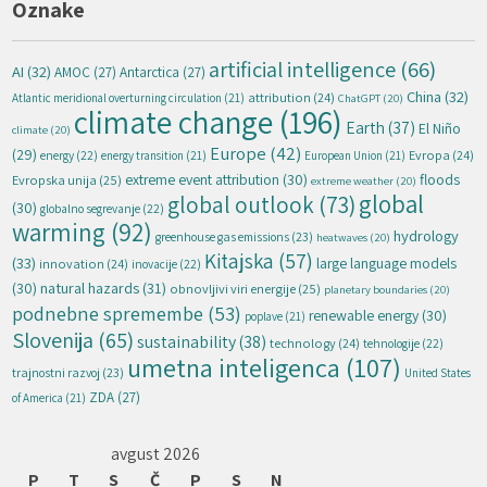
Oznake
artificial intelligence
(66)
AI
(32)
AMOC
(27)
Antarctica
(27)
China
(32)
attribution
(24)
Atlantic meridional overturning circulation
(21)
ChatGPT
(20)
climate change
(196)
Earth
(37)
El Niño
climate
(20)
Europe
(42)
(29)
energy
(22)
Evropa
(24)
energy transition
(21)
European Union
(21)
extreme event attribution
(30)
floods
Evropska unija
(25)
extreme weather
(20)
global
global outlook
(73)
(30)
globalno segrevanje
(22)
warming
(92)
hydrology
greenhouse gas emissions
(23)
heatwaves
(20)
Kitajska
(57)
(33)
large language models
innovation
(24)
inovacije
(22)
natural hazards
(31)
(30)
obnovljivi viri energije
(25)
planetary boundaries
(20)
podnebne spremembe
(53)
renewable energy
(30)
poplave
(21)
Slovenija
(65)
sustainability
(38)
technology
(24)
tehnologije
(22)
umetna inteligenca
(107)
trajnostni razvoj
(23)
United States
ZDA
(27)
of America
(21)
avgust 2026
P
T
S
Č
P
S
N