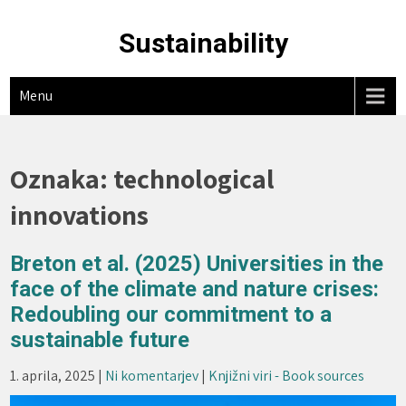
Skip
to
Sustainability
content
Menu
Oznaka:
technological
innovations
Breton et al. (2025) Universities in the
face of the climate and nature crises:
Redoubling our commitment to a
sustainable future
1. aprila, 2025
|
Ni komentarjev
|
Knjižni viri - Book sources