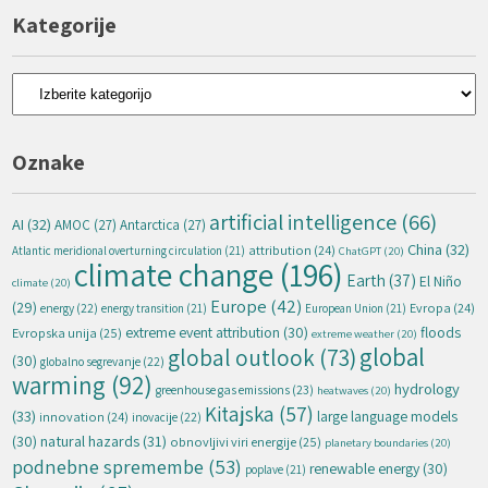
Kategorije
Kategorije
Oznake
artificial intelligence
(66)
AI
(32)
AMOC
(27)
Antarctica
(27)
China
(32)
attribution
(24)
Atlantic meridional overturning circulation
(21)
ChatGPT
(20)
climate change
(196)
Earth
(37)
El Niño
climate
(20)
Europe
(42)
(29)
energy
(22)
Evropa
(24)
energy transition
(21)
European Union
(21)
extreme event attribution
(30)
floods
Evropska unija
(25)
extreme weather
(20)
global
global outlook
(73)
(30)
globalno segrevanje
(22)
warming
(92)
hydrology
greenhouse gas emissions
(23)
heatwaves
(20)
Kitajska
(57)
(33)
large language models
innovation
(24)
inovacije
(22)
natural hazards
(31)
(30)
obnovljivi viri energije
(25)
planetary boundaries
(20)
podnebne spremembe
(53)
renewable energy
(30)
poplave
(21)