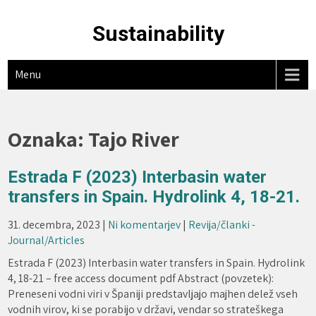
Skip
to
Sustainability
content
Menu
Oznaka:
Tajo River
Estrada F (2023) Interbasin water
transfers in Spain. Hydrolink 4, 18-21.
31. decembra, 2023
|
Ni komentarjev
|
Revija/članki -
Journal/Articles
Estrada F (2023) Interbasin water transfers in Spain. Hydrolink
4, 18-21 – free access document pdf Abstract (povzetek):
Preneseni vodni viri v Španiji predstavljajo majhen delež vseh
vodnih virov, ki se porabijo v državi, vendar so strateškega